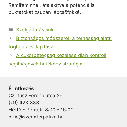
Remifeminnel, átalakítva a potenciális
buktatókat csupán lépcsőfokká.
Kategória
Szolgáltatásaink
Biztonságos módszerek a terhesség alatti
fogfájás csillapítása
A cukorbetegség kezelése diab kontroll
segítségével: hatékony stratégiák
Érintkezés
Czirfusz Ferenc utca 29
(79) 423 333
Hétfő - Péntek: 8:00 - 16:00
offic@szenaterpatika.hu