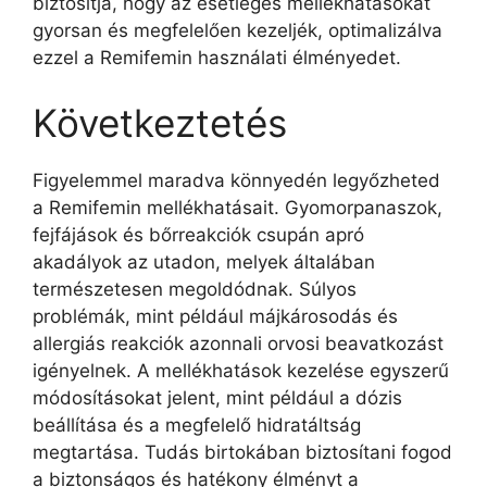
biztosítja, hogy az esetleges mellékhatásokat
gyorsan és megfelelően kezeljék, optimalizálva
ezzel a Remifemin használati élményedet.
Következtetés
Figyelemmel maradva könnyedén legyőzheted
a Remifemin mellékhatásait. Gyomorpanaszok,
fejfájások és bőrreakciók csupán apró
akadályok az utadon, melyek általában
természetesen megoldódnak. Súlyos
problémák, mint például májkárosodás és
allergiás reakciók azonnali orvosi beavatkozást
igényelnek. A mellékhatások kezelése egyszerű
módosításokat jelent, mint például a dózis
beállítása és a megfelelő hidratáltság
megtartása. Tudás birtokában biztosítani fogod
a biztonságos és hatékony élményt a