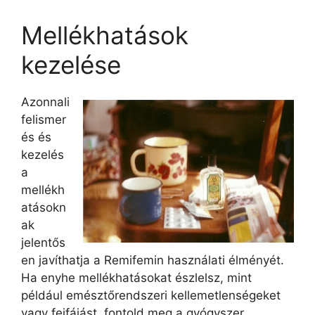
Mellékhatások
kezelése
Azonnali
felismer
és és
kezelés
a
mellékh
atásokn
ak
jelentős
en javíthatja a Remifemin használati élményét.
Ha enyhe mellékhatásokat észlelsz, mint
például emésztőrendszeri kellemetlenségeket
vagy fejfájást, fontold meg a gyógyszer