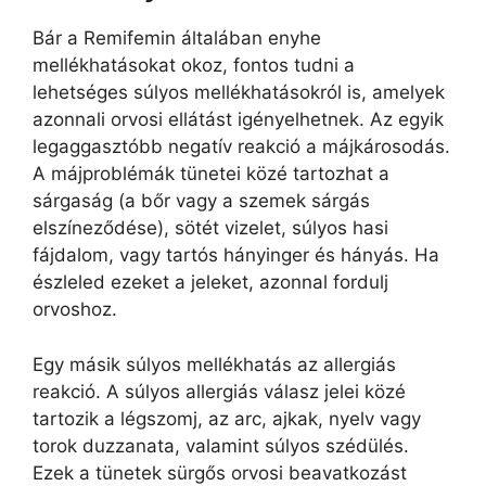
Bár a Remifemin általában enyhe
mellékhatásokat okoz, fontos tudni a
lehetséges súlyos mellékhatásokról is, amelyek
azonnali orvosi ellátást igényelhetnek. Az egyik
legaggasztóbb negatív reakció a májkárosodás.
A májproblémák tünetei közé tartozhat a
sárgaság (a bőr vagy a szemek sárgás
elszíneződése), sötét vizelet, súlyos hasi
fájdalom, vagy tartós hányinger és hányás. Ha
észleled ezeket a jeleket, azonnal fordulj
orvoshoz.
Egy másik súlyos mellékhatás az allergiás
reakció. A súlyos allergiás válasz jelei közé
tartozik a légszomj, az arc, ajkak, nyelv vagy
torok duzzanata, valamint súlyos szédülés.
Ezek a tünetek sürgős orvosi beavatkozást