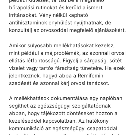
például kiütések, tartsd be a megfelelő
bőrápolási rutinokat és kerüld a ismert
irritánsokat. Vény nélkül kapható
antihisztaminok enyhülést nyújthatnak, de
konzultálj az orvosoddal megfelelő ajánlásokért.
Amikor súlyosabb mellékhatásokat kezelsz,
mint például a májproblémák, az azonnali orvosi
ellátás létfontosságú. Figyelj a sárgaság, sötét
vizelet vagy tartós fáradtság tüneteire. Ha ezek
jelentkeznek, hagyd abba a Remifemin
szedését és azonnal kérj orvosi tanácsot.
A mellékhatások dokumentálása egy naplóban
segíthet az egészségügyi szolgáltatódnak
abban, hogy tájékozott döntéseket hozzon a
kezeléseddel kapcsolatban. Az hatékony
kommunikáció az egészségügyi csapatoddal