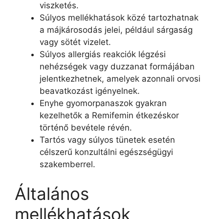
viszketés.
Súlyos mellékhatások közé tartozhatnak
a májkárosodás jelei, például sárgaság
vagy sötét vizelet.
Súlyos allergiás reakciók légzési
nehézségek vagy duzzanat formájában
jelentkezhetnek, amelyek azonnali orvosi
beavatkozást igényelnek.
Enyhe gyomorpanaszok gyakran
kezelhetők a Remifemin étkezéskor
történő bevétele révén.
Tartós vagy súlyos tünetek esetén
célszerű konzultálni egészségügyi
szakemberrel.
Általános
mellékhatások