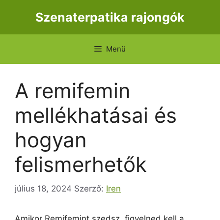
Kilépés
Szenaterpatika rajongók
a
tartalomba
Menü
A remifemin
mellékhatásai és
hogyan
felismerhetők
július 18, 2024
Szerző:
Iren
Amikor Remifemint szedsz, figyelned kell a