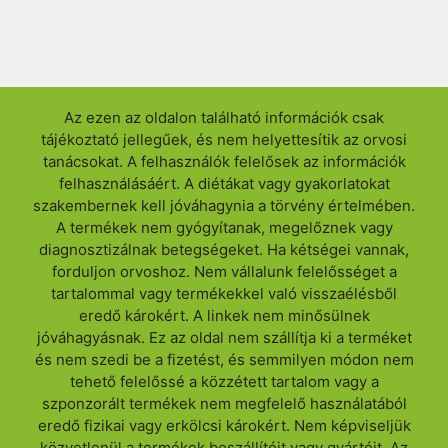
Az ezen az oldalon található információk csak
tájékoztató jellegűek, és nem helyettesítik az orvosi
tanácsokat. A felhasználók felelősek az információk
felhasználásáért. A diétákat vagy gyakorlatokat
szakembernek kell jóváhagynia a törvény értelmében.
A termékek nem gyógyítanak, megelőznek vagy
diagnosztizálnak betegségeket. Ha kétségei vannak,
forduljon orvoshoz. Nem vállalunk felelősséget a
tartalommal vagy termékekkel való visszaélésből
eredő károkért. A linkek nem minősülnek
jóváhagyásnak. Ez az oldal nem szállítja ki a terméket
és nem szedi be a fizetést, és semmilyen módon nem
tehető felelőssé a közzétett tartalom vagy a
szponzorált termékek nem megfelelő használatából
eredő fizikai vagy erkölcsi károkért. Nem képviseljük
közvetlenül a termékek beszállítóit vagy gyártóit. Az