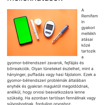
A
Remifem
in
gyakori
mellékh
atásai
közé
tartozik
a
gyomor-bélrendszeri zavarok, fejfájás és
bőrreakciók. Olyan tüneteket észlelhet, mint a
hányinger, puffadás vagy hasi fájdalom. Ezek a
gyomor-bélrendszeri problémák általában
enyhék és gyakran maguktól megoldódnak,
anélkül, hogy orvosi beavatkozásra lenne
szükség. Ha azonban tartósan fennállnak vagy
súlyosbodnak, forduljon orvoshoz.