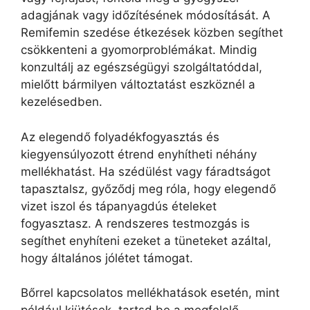
adagjának vagy időzítésének módosítását. A
Remifemin szedése étkezések közben segíthet
csökkenteni a gyomorproblémákat. Mindig
konzultálj az egészségügyi szolgáltatóddal,
mielőtt bármilyen változtatást eszköznél a
kezelésedben.
Az elegendő folyadékfogyasztás és
kiegyensúlyozott étrend enyhítheti néhány
mellékhatást. Ha szédülést vagy fáradtságot
tapasztalsz, győződj meg róla, hogy elegendő
vizet iszol és tápanyagdús ételeket
fogyasztasz. A rendszeres testmozgás is
segíthet enyhíteni ezeket a tüneteket azáltal,
hogy általános jólétet támogat.
Bőrrel kapcsolatos mellékhatások esetén, mint