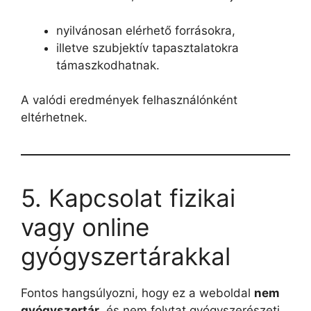
nyilvánosan elérhető forrásokra,
illetve szubjektív tapasztalatokra
támaszkodhatnak.
A valódi eredmények felhasználónként
eltérhetnek.
5. Kapcsolat fizikai
vagy online
gyógyszertárakkal
Fontos hangsúlyozni, hogy ez a weboldal
nem
gyógyszertár
, és nem folytat gyógyszerészeti