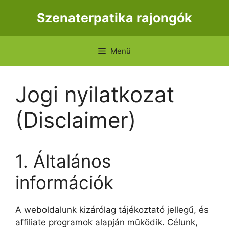
Kilépés
Szenaterpatika rajongók
a
tartalomba
Menü
Jogi nyilatkozat
(Disclaimer)
1. Általános
információk
A weboldalunk kizárólag tájékoztató jellegű, és
affiliate programok alapján működik. Célunk,