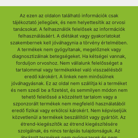
Az ezen az oldalon található információk csak
tájékoztató jellegűek, és nem helyettesítik az orvosi
tanácsokat. A felhasználók felelősek az információk
felhasználásáért. A diétákat vagy gyakorlatokat
szakembernek kell jóváhagynia a törvény értelmében.
A termékek nem gyógyítanak, megelőznek vagy
diagnosztizálnak betegségeket. Ha kétségei vannak,
forduljon orvoshoz. Nem vállalunk felelősséget a
tartalommal vagy termékekkel való visszaélésből
eredő károkért. A linkek nem minősülnek
jóváhagyásnak. Ez az oldal nem szállítja ki a terméket
és nem szedi be a fizetést, és semmilyen módon nem
tehető felelőssé a közzétett tartalom vagy a
szponzorált termékek nem megfelelő használatából
eredő fizikai vagy erkölcsi károkért. Nem képviseljük
közvetlenül a termékek beszállítóit vagy gyártóit. Az
étrend-kiegészítők az étrend kiegészítésére
szolgálnak, és nincs terápiás tulajdonságuk. Az
ábrázolt termékek nem gyógyszerek és nem