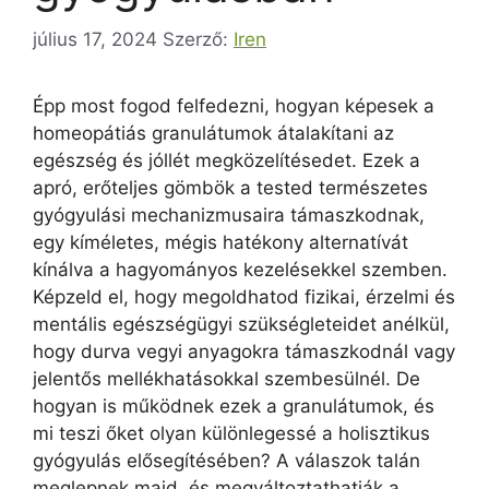
július 17, 2024
Szerző:
Iren
Épp most fogod felfedezni, hogyan képesek a
homeopátiás granulátumok átalakítani az
egészség és jóllét megközelítésedet. Ezek a
apró, erőteljes gömbök a tested természetes
gyógyulási mechanizmusaira támaszkodnak,
egy kíméletes, mégis hatékony alternatívát
kínálva a hagyományos kezelésekkel szemben.
Képzeld el, hogy megoldhatod fizikai, érzelmi és
mentális egészségügyi szükségleteidet anélkül,
hogy durva vegyi anyagokra támaszkodnál vagy
jelentős mellékhatásokkal szembesülnél. De
hogyan is működnek ezek a granulátumok, és
mi teszi őket olyan különlegessé a holisztikus
gyógyulás elősegítésében? A válaszok talán
meglepnek majd, és megváltoztathatják a