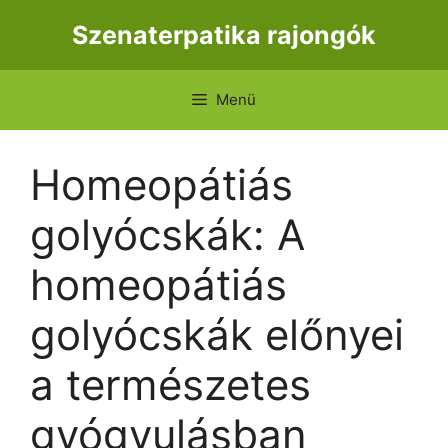
Kilépés
Szenaterpatika rajongók
a
tartalomba
Menü
Homeopátiás
golyócskák: A
homeopátiás
golyócskák előnyei
a természetes
gyógyulásban