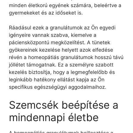
minden életkorú egyének számára, beleértve a
gyermekeket és az időseket is.
Ráadásul ezek a granulátumok az Ön egyedi
igényeire vannak szabva, kiemelve a
páciensközpontú megközelítést. A tünetek
gyökereinek kezelése helyett azok elfedése
révén a homeopátiás granulátumok hosszú távú
jóllétet támogatnak. Ez a személyre szabott
kezelés biztosítja, hogy a legmegfelelőbb és
leginkább hatékony ellátást kapja az Ön
specifikus egészségügyi aggodalmaihoz.
Szemcsék beépítése a
mindennapi életbe
A homeopátiás granulátumok beillesztése a