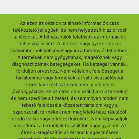
Az ezen az oldalon található információk csak
tájékoztató jellegűek, és nem helyettesítik az orvosi
tanácsokat. A felhasználók felelősek az információk
felhasználásáért. A diétákat vagy gyakorlatokat
szakembernek kell jóváhagynia a törvény értelmében.
A termékek nem gyógyítanak, megelőznek vagy
diagnosztizálnak betegségeket. Ha kétségei vannak,
forduljon orvoshoz. Nem vállalunk felelősséget a
tartalommal vagy termékekkel való visszaélésből
eredő károkért. A linkek nem minősülnek
jóváhagyásnak. Ez az oldal nem szállítja ki a terméket
és nem szedi be a fizetést, és semmilyen módon nem
tehető felelőssé a közzétett tartalom vagy a
szponzorált termékek nem megfelelő használatából
eredő fizikai vagy erkölcsi károkért. Nem képviseljük
közvetlenül a termékek beszállítóit vagy gyártóit. Az
étrend-kiegészítők az étrend kiegészítésére