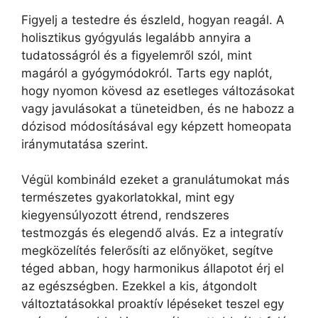
Figyelj a testedre és észleld, hogyan reagál. A
holisztikus gyógyulás legalább annyira a
tudatosságról és a figyelemről szól, mint
magáról a gyógymódokról. Tarts egy naplót,
hogy nyomon kövesd az esetleges változásokat
vagy javulásokat a tüneteidben, és ne habozz a
dózisod módosításával egy képzett homeopata
iránymutatása szerint.
Végül kombináld ezeket a granulátumokat más
természetes gyakorlatokkal, mint egy
kiegyensúlyozott étrend, rendszeres
testmozgás és elegendő alvás. Ez a integratív
megközelítés felerősíti az előnyöket, segítve
téged abban, hogy harmonikus állapotot érj el
az egészségben. Ezekkel a kis, átgondolt
változtatásokkal proaktív lépéseket teszel egy