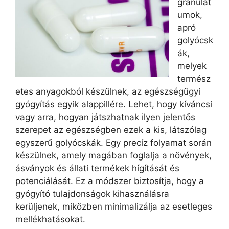
granulát
umok,
apró
golyócsk
ák,
melyek
termész
etes anyagokból készülnek, az egészségügyi
gyógyítás egyik alappillére. Lehet, hogy kíváncsi
vagy arra, hogyan játszhatnak ilyen jelentős
szerepet az egészségben ezek a kis, látszólag
egyszerű golyócskák. Egy precíz folyamat során
készülnek, amely magában foglalja a növények,
ásványok és állati termékek hígítását és
potenciálását. Ez a módszer biztosítja, hogy a
gyógyító tulajdonságok kihasználásra
kerüljenek, miközben minimalizálja az esetleges
mellékhatásokat.