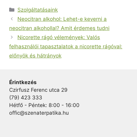
Kategória
Szolgáltatásaink
Neocitran alkohol: Lehet-e keverni a
neocitran alkohollal? Amit érdemes tudni
Nicorette rágó vélemények: Valós
felhasználói tapasztalatok a nicorette rágóval:
előnyök és hátrányok
Érintkezés
Czirfusz Ferenc utca 29
(79) 423 333
Hétfő - Péntek: 8:00 - 16:00
offic@szenaterpatika.hu