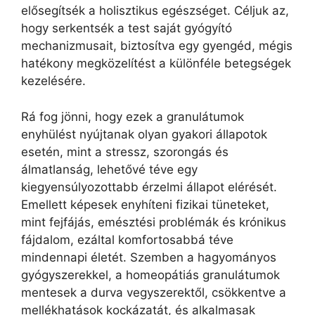
elősegítsék a holisztikus egészséget. Céljuk az,
hogy serkentsék a test saját gyógyító
mechanizmusait, biztosítva egy gyengéd, mégis
hatékony megközelítést a különféle betegségek
kezelésére.
Rá fog jönni, hogy ezek a granulátumok
enyhülést nyújtanak olyan gyakori állapotok
esetén, mint a stressz, szorongás és
álmatlanság, lehetővé téve egy
kiegyensúlyozottabb érzelmi állapot elérését.
Emellett képesek enyhíteni fizikai tüneteket,
mint fejfájás, emésztési problémák és krónikus
fájdalom, ezáltal komfortosabbá téve
mindennapi életét. Szemben a hagyományos
gyógyszerekkel, a homeopátiás granulátumok
mentesek a durva vegyszerektől, csökkentve a
mellékhatások kockázatát, és alkalmasak