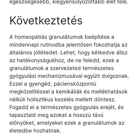
egészségesebb, kiegyensúlyozottabb élet felé.
Következtetés
A homeopátiás granulátumok beépítése a
mindennapi rutinodba jelentősen fokozhatja az
általános jóllétedet. Lehet, hogy kétkedve állsz
az hatékonyságukhoz, de ne feledd, ezek a
granulátumok a szervezeted természetes
gyógyulási mechanizmusával együtt dolgoznak.
Ezzel a gyengéd, páciensközpontú
megközelítéssel a kemikáliák és mellékhatások
nélküli holisztikus kezelés mellett döntesz.
Fogadd el a természetes gyógyulás erejét, és
tapasztald meg azokat a hosszú távú
előnyöket, amelyeket ezek a granulátumok az
életedbe hozhatnak.