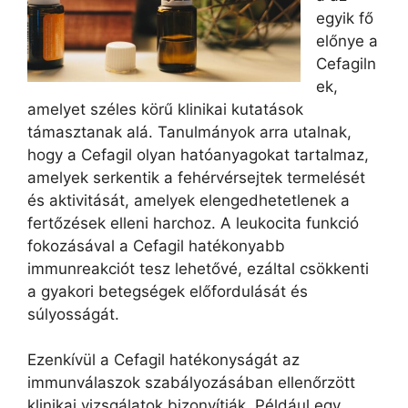
egyik fő
előnye a
Cefagiln
ek,
amelyet széles körű klinikai kutatások
támasztanak alá. Tanulmányok arra utalnak,
hogy a Cefagil olyan hatóanyagokat tartalmaz,
amelyek serkentik a fehérvérsejtek termelését
és aktivitását, amelyek elengedhetetlenek a
fertőzések elleni harchoz. A leukocita funkció
fokozásával a Cefagil hatékonyabb
immunreakciót tesz lehetővé, ezáltal csökkenti
a gyakori betegségek előfordulását és
súlyosságát.
Ezenkívül a Cefagil hatékonyságát az
immunválaszok szabályozásában ellenőrzött
klinikai vizsgálatok bizonyítják. Például egy