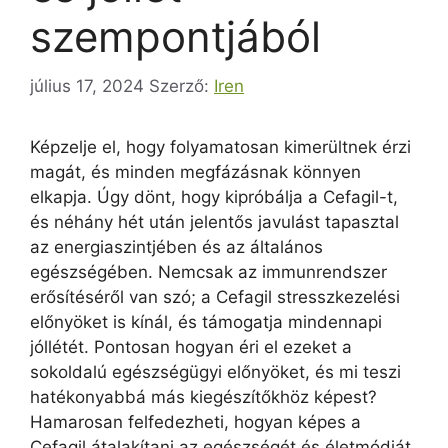
szempontjából
július 17, 2024
Szerző:
Iren
Képzelje el, hogy folyamatosan kimerültnek érzi
magát, és minden megfázásnak könnyen
elkapja. Úgy dönt, hogy kipróbálja a Cefagil-t,
és néhány hét után jelentős javulást tapasztal
az energiaszintjében és az általános
egészségében. Nemcsak az immunrendszer
erősítéséről van szó; a Cefagil stresszkezelési
előnyöket is kínál, és támogatja mindennapi
jóllétét. Pontosan hogyan éri el ezeket a
sokoldalú egészségügyi előnyöket, és mi teszi
hatékonyabbá más kiegészítőkhöz képest?
Hamarosan felfedezheti, hogyan képes a
Cefagil átalakítani az egészségét és életmódját.