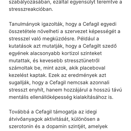
szabályozásában, ezáltal egyensúlyt teremtve a
stresszreakcióban.
Tanulmányok igazolták, hogy a Cefagil egyedi
összetétele növelheti a szervezet képességét a
stresszel való megküzdésre. Például a
kutatások azt mutatják, hogy a Cefagilt szedő
egyének alacsonyabb kortizol szinteket
mutattak, és kevesebb stressztünetről
számoltak be, mint azok, akik placeboval
kezelést kaptak. Ezek az eredmények azt
sugallják, hogy a Cefagil nemcsak azonnali
stresszt enyhít, hanem hozzájárul a hosszú távú
mentális ellenállóképesség kialakításához is.
Továbbá a Cefagil támogatja az idegi
átvivőanyagok aktivitását, különösen a
szerotonin és a dopamin szintjét, amelyek