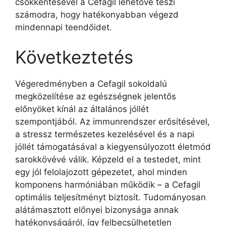
csökkentésével a Cefagil lehetővé teszi
számodra, hogy hatékonyabban végezd
mindennapi teendőidet.
Következtetés
Végeredményben a Cefagil sokoldalú
megközelítése az egészségnek jelentős
előnyöket kínál az általános jóllét
szempontjából. Az immunrendszer erősítésével,
a stressz természetes kezelésével és a napi
jóllét támogatásával a kiegyensúlyozott életmód
sarokkövévé válik. Képzeld el a testedet, mint
egy jól felolajozott gépezetet, ahol minden
komponens harmóniában működik – a Cefagil
optimális teljesítményt biztosít. Tudományosan
alátámasztott előnyei bizonysága annak
hatékonyságáról, így felbecsülhetetlen