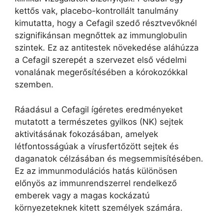
kettős vak, placebo-kontrollált tanulmány
kimutatta, hogy a Cefagil szedő résztvevőknél
szignifikánsan megnőttek az immunglobulin
szintek. Ez az antitestek növekedése aláhúzza
a Cefagil szerepét a szervezet első védelmi
vonalának megerősítésében a kórokozókkal
szemben.
Ráadásul a Cefagil ígéretes eredményeket
mutatott a természetes gyilkos (NK) sejtek
aktivitásának fokozásában, amelyek
létfontosságúak a vírusfertőzött sejtek és
daganatok célzásában és megsemmisítésében.
Ez az immunmodulációs hatás különösen
előnyös az immunrendszerrel rendelkező
emberek vagy a magas kockázatú
környezeteknek kitett személyek számára.