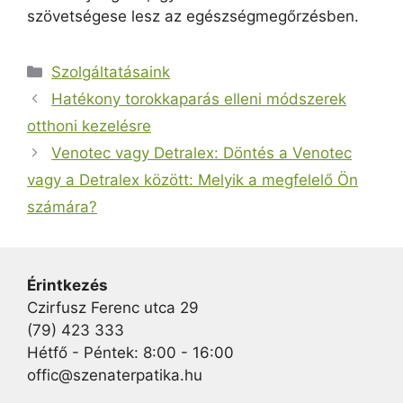
szövetségese lesz az egészségmegőrzésben.
Kategória
Szolgáltatásaink
Hatékony torokkaparás elleni módszerek
otthoni kezelésre
Venotec vagy Detralex: Döntés a Venotec
vagy a Detralex között: Melyik a megfelelő Ön
számára?
Érintkezés
Czirfusz Ferenc utca 29
(79) 423 333
Hétfő - Péntek: 8:00 - 16:00
offic@szenaterpatika.hu