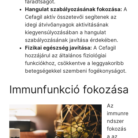
fáradtságot.
Hangulat szabályozásának fokozása:
A
Cefagil aktív összetevői segítenek az
idegi átvivőanyagok aktivitásának
kiegyensúlyozásában a hangulat
szabályozásának javítása érdekében.
Fizikai egészség javítása:
A Cefagil
hozzájárul az általános fiziológiai
funkciókhoz, csökkentve a leggyakoribb
betegségekkel szembeni fogékonyságot.
Immunfunkció fokozása
Az
immunre
ndszer
fokozás
a az