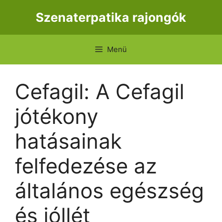
Kilépés
Szenaterpatika rajongók
a
tartalomba
Menü
Cefagil: A Cefagil
jótékony
hatásainak
felfedezése az
általános egészség
és jóllét