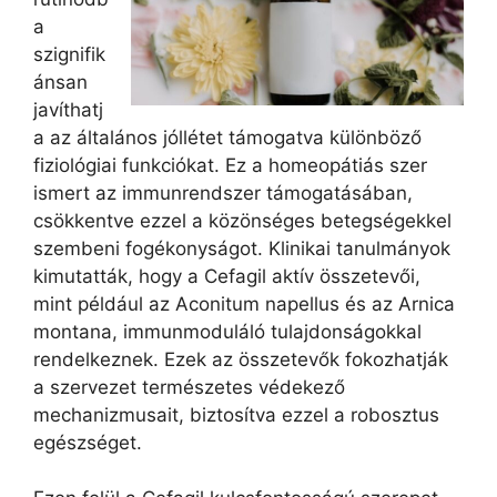
a
szignifik
ánsan
javíthatj
a az általános jóllétet támogatva különböző
fiziológiai funkciókat. Ez a homeopátiás szer
ismert az immunrendszer támogatásában,
csökkentve ezzel a közönséges betegségekkel
szembeni fogékonyságot. Klinikai tanulmányok
kimutatták, hogy a Cefagil aktív összetevői,
mint például az Aconitum napellus és az Arnica
montana, immunmoduláló tulajdonságokkal
rendelkeznek. Ezek az összetevők fokozhatják
a szervezet természetes védekező
mechanizmusait, biztosítva ezzel a robosztus
egészséget.