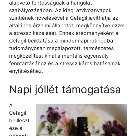
alapvető fontosságúak a hangulat
szabályozásában. Az idegi átvivőanyagok
szintjének növelésével a Cefagil javíthatja az
általános érzelmi állapotot, megkönnyítve ezzel
a stressz kezelését. Ennek eredményeként a
Cefagil beiktatása a mindennapi rutinodba
tudományosan megalapozott, természetes
megközelítést kínál a mentális egyensúly
fenntartásához és a stressz káros hatásainak
enyhítéséhez.
Napi jóllét támogatása
A
Cefagil
beilleszt
ése a
rutinodb