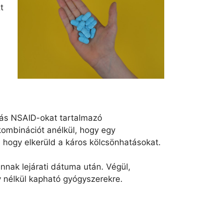
t
más NSAID-okat tartalmazó
kombinációt anélkül, hogy egy
 hogy elkerüld a káros kölcsönhatásokat.
nnak lejárati dátuma után. Végül,
y nélkül kapható gyógyszerekre.