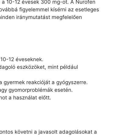
g a 10-12 évesek 300 mg-ot. A Nurofen
ovábbá figyelemmel kísérni az esetleges
 minden iránymutatást megfelelően
10-12 éveseknek.
dagoló eszközöket, mint például
 a gyermek reakcióját a gyógyszerre.
- vagy gyomorproblémák esetén.
mot a használat előtt.
ntos követni a javasolt adagolásokat a