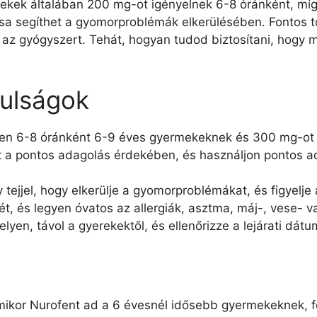
ekek általában 200 mg-ot igényelnek 6-8 óránként, mí
ása segíthet a gyomorproblémák elkerülésében. Fontos t
 az gyógyszert. Tehát, hogyan tudod biztosítani, hogy
nulságok
en 6-8 óránként 6-9 éves gyermekeknek és 300 mg-ot 
t a pontos adagolás érdekében, és használjon pontos a
tejjel, hogy elkerülje a gyomorproblémákat, és figyelje
ését, és legyen óvatos az allergiák, asztma, máj-, vese
lyen, távol a gyerekektől, és ellenőrizze a lejárati dátu
ikor Nurofent ad a 6 évesnél idősebb gyermekeknek, fo