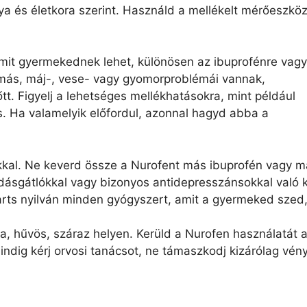
ya és életkora szerint. Használd a mellékelt mérőeszköz
amit gyermekednek lehet, különösen az ibuprofénre vagy
ás, máj-, vese- vagy gyomorproblémái vannak,
tt. Figyelj a lehetséges mellékhatásokra, mint például
. Ha valamelyik előfordul, azonnal hagyd abba a
kkal. Ne keverd össze a Nurofent más ibuprofén vagy 
adásgátlókkal vagy bizonyos antidepresszánsokkal való 
rts nyilván minden gyógyszert, amit a gyermeked szed,
a, hűvös, száraz helyen. Kerüld a Nurofen használatát a
indig kérj orvosi tanácsot, ne támaszkodj kizárólag vén