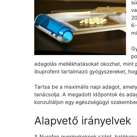
sú
va
20
6-
mi
Gy
po
adagolás mellékhatásokat okozhat, mint 
ibuprofent tartalmazó gyógyszereket, hogy
Tartsa be a maximális napi adagot, amel
tanácsolja. A megadott időpontok és ada
konzultáljon egy egészségügyi szakemberr
Alapvető irányelvek
A Nurofen gyermekeknek szánt, hatékony