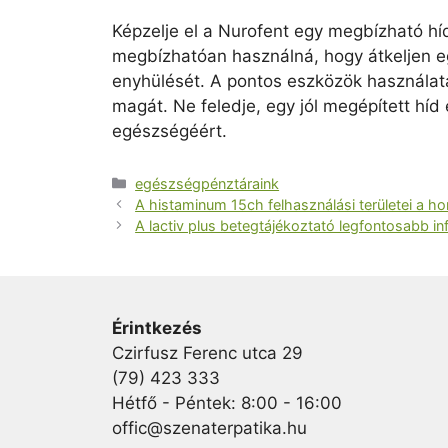
Képzelje el a Nurofent egy megbízható hí
megbízhatóan használná, hogy átkeljen eg
enyhülését. A pontos eszközök használatá
magát. Ne feledje, egy jól megépített hí
egészségéért.
Kategória
egészségpénztáraink
A histaminum 15ch felhasználási területei a
A lactiv plus betegtájékoztató legfontosabb in
Érintkezés
Czirfusz Ferenc utca 29
(79) 423 333
Hétfő - Péntek: 8:00 - 16:00
offic@szenaterpatika.hu