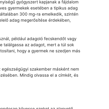
ennyiségű gyógyszert kapjanak a fájdalom
éves gyermekek esetében a tipikus adag
általában 300 mg-ra emelkedik, szintén
felelő adag megerősítése érdekében,
znál, például adagoló fecskendőt vagy
 találgassa az adagot, mert a túl sok
ztosítani, hogy a gyermek ne szedjen más
k az egészségügyi szakember másként nem
ésében. Mindig olvassa el a címkét, és
gondosan kövesse ezeket az alapvető