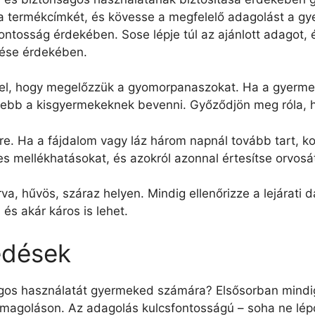
l a termékcímkét, és kövesse a megfelelő adagolást a gy
ontosság érdekében. Sose lépje túl az ajánlott adagot,
ülése érdekében.
el, hogy megelőzzük a gyomorpanaszokat. Ha a gyermek 
yebb a kisgyermekeknek bevenni. Győződjön meg róla, 
rre. Ha a fájdalom vagy láz három napnál tovább tart, k
 mellékhatásokat, és azokról azonnal értesítse orvosá
rva, hűvös, száraz helyen. Mindig ellenőrizze a lejárati
és akár káros is lehet.
edések
ágos használatát gyermeked számára? Elsősorban mindi
somagoláson. Az adagolás kulcsfontosságú – soha ne lép