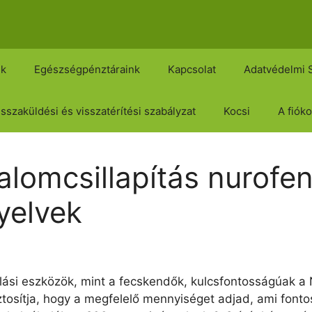
nk
Egészségpénztáraink
Kapcsolat
Adatvédelmi 
isszaküldési és visszatérítési szabályzat
Kocsi
A fiók
lomcsillapítás nurofen
yelvek
ási eszközök, mint a fecskendők, kulcsfontosságúak a
ztosítja, hogy a megfelelő mennyiséget adjad, ami font