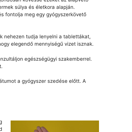
ermek súlya és életkora alapján.
 és fontolja meg egy gyógyszerkövető
nehezen tudja lenyelni a tablettákat,
hogy elegendő mennyiségű vizet isznak.
onzultáljon egészségügyi szakemberrel.
t.
 dátumot a gyógyszer szedése előtt. A
g
d