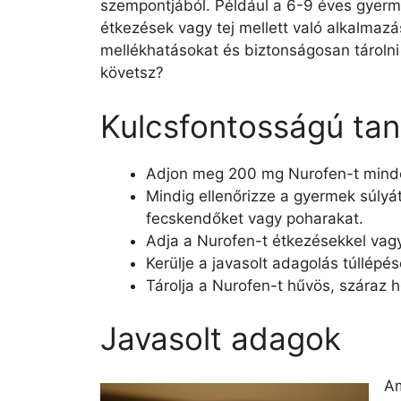
szempontjából. Például a 6-9 éves gyerm
étkezések vagy tej mellett való alkalmaz
mellékhatásokat és biztonságosan tárolni
követsz?
Kulcsfontosságú ta
Adjon meg 200 mg Nurofen-t mind
Mindig ellenőrizze a gyermek súlyá
fecskendőket vagy poharakat.
Adja a Nurofen-t étkezésekkel vagy 
Kerülje a javasolt adagolás túllép
Tárolja a Nurofen-t hűvös, száraz he
Javasolt adagok
Am