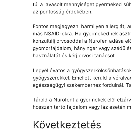
túl a javasolt mennyiséget gyermeked súl
az pontosság érdekében.
Fontos megjegyezni bármilyen allergiát, 
más NSAID-okra. Ha gyermekednek asztm
konzultálj orvosoddal a Nurofen adása elő
gyomorfájdalom, hányinger vagy szédülés
használatát és kérj orvosi tanácsot.
Legyél óvatos a gyógyszerkölcsönhatáso
gyógyszerekkel. Emellett kerüld a véralv
egészségügyi szakemberhez fordulnál. Ta
Tárold a Nurofent a gyermekek elől elzárv
hosszan tartó fájdalom vagy láz esetén m
Következtetés