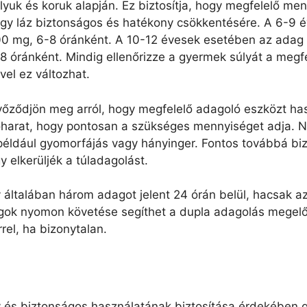
lyuk és koruk alapján. Ez biztosítja, hogy megfelelő m
gy láz biztonságos és hatékony csökkentésére. A 6-9 
0 mg, 6-8 óránként. A 10-12 évesek esetében az adag 
8 óránként. Mindig ellenőrizze a gyermek súlyát a meg
vel ez változhat.
őződjön meg arról, hogy megfelelő adagoló eszközt has
harat, hogy pontosan a szükséges mennyiséget adja. Ne
például gyomorfájás vagy hányinger. Fontos továbbá bi
 elkerüljék a túladagolást.
y általában három adagot jelent 24 órán belül, hacsa
gok nyomon követése segíthet a dupla adagolás megelőz
el, ha bizonytalan.
 és biztonságos használatának biztosítása érdekében 