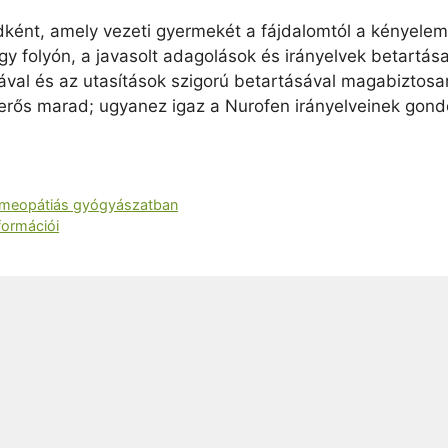
dként, amely vezeti gyermekét a fájdalomtól a kényelemi
y folyón, a javasolt adagolások és irányelvek betartás
val és az utasítások szigorú betartásával magabiztosa
d erős marad; ugyanez igaz a Nurofen irányelveinek go
 homeopátiás gyógyászatban
formációi