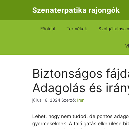
Kilépés
Szenaterpatika rajongók
a
tartalomba
Főoldal
Termékek
Szolgáltatásai
V
Biztonságos fájda
Adagolás és irán
július 18, 2024
Szerző:
Iren
Lehet, hogy nem tudod, de pontos adagol
gyermekeknek. A találgatás elkerülése bi