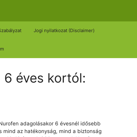
Szabályzat
Jogi nyilatkozat (Disclaimer)
om
 6 éves kortól:
 Nurofen adagolásakor 6 évesnél idősebb
os mind az hatékonyság, mind a biztonság