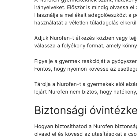
irányelveket. Először is mindig olvassa e
Használja a mellékelt adagolóeszközt a p
használatát a véletlen túladagolás elker
Adjuk Nurofen-t étkezés közben vagy tejj
válassza a folyékony formát, amely könn
Figyelje a gyermek reakcióját a gyógysze
Fontos, hogy nyomon kövesse az esetleges
Tárolja a Nurofen-t a gyermekek elől elzá
lejárt Nurofen nem biztos, hogy hatékony, 
Biztonsági óvintézk
Hogyan biztosíthatod a Nurofen biztons
olvasd el és kövesd az utasításokat a c