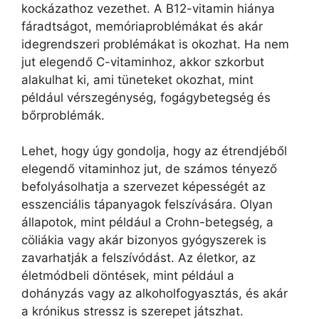
kockázathoz vezethet. A B12-vitamin hiánya
fáradtságot, memóriaproblémákat és akár
idegrendszeri problémákat is okozhat. Ha nem
jut elegendő C-vitaminhoz, akkor szkorbut
alakulhat ki, ami tüneteket okozhat, mint
például vérszegénység, fogágybetegség és
bőrproblémák.
Lehet, hogy úgy gondolja, hogy az étrendjéből
elegendő vitaminhoz jut, de számos tényező
befolyásolhatja a szervezet képességét az
esszenciális tápanyagok felszívására. Olyan
állapotok, mint például a Crohn-betegség, a
cöliákia vagy akár bizonyos gyógyszerek is
zavarhatják a felszívódást. Az életkor, az
életmódbeli döntések, mint például a
dohányzás vagy az alkoholfogyasztás, és akár
a krónikus stressz is szerepet játszhat.