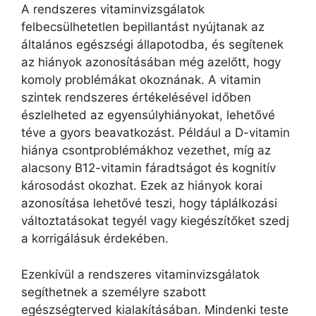
A rendszeres vitaminvizsgálatok
felbecsülhetetlen bepillantást nyújtanak az
általános egészségi állapotodba, és segítenek
az hiányok azonosításában még azelőtt, hogy
komoly problémákat okoznának. A vitamin
szintek rendszeres értékelésével időben
észlelheted az egyensúlyhiányokat, lehetővé
téve a gyors beavatkozást. Például a D-vitamin
hiánya csontproblémákhoz vezethet, míg az
alacsony B12-vitamin fáradtságot és kognitív
károsodást okozhat. Ezek az hiányok korai
azonosítása lehetővé teszi, hogy táplálkozási
változtatásokat tegyél vagy kiegészítőket szedj
a korrigálásuk érdekében.
Ezenkívül a rendszeres vitaminvizsgálatok
segíthetnek a személyre szabott
egészségterved kialakításában. Mindenki teste