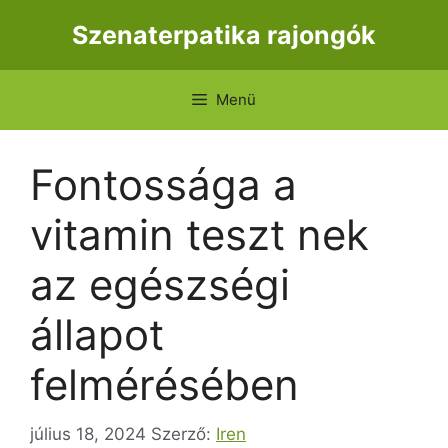
Kilépés
Szenaterpatika rajongók
a
tartalomba
Menü
Fontossága a
vitamin teszt nek
az egészségi
állapot
felmérésében
július 18, 2024
Szerző:
Iren