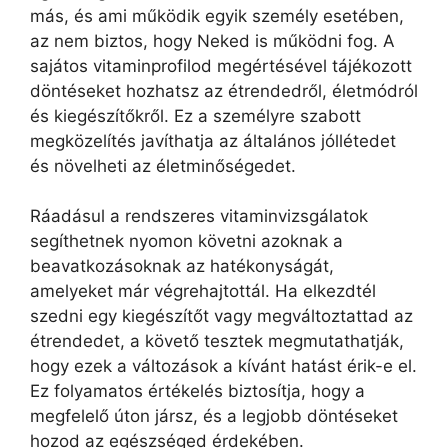
más, és ami működik egyik személy esetében,
az nem biztos, hogy Neked is működni fog. A
sajátos vitaminprofilod megértésével tájékozott
döntéseket hozhatsz az étrendedről, életmódról
és kiegészítőkről. Ez a személyre szabott
megközelítés javíthatja az általános jóllétedet
és növelheti az életminőségedet.
Ráadásul a rendszeres vitaminvizsgálatok
segíthetnek nyomon követni azoknak a
beavatkozásoknak az hatékonyságát,
amelyeket már végrehajtottál. Ha elkezdtél
szedni egy kiegészítőt vagy megváltoztattad az
étrendedet, a követő tesztek megmutathatják,
hogy ezek a változások a kívánt hatást érik-e el.
Ez folyamatos értékelés biztosítja, hogy a
megfelelő úton jársz, és a legjobb döntéseket
hozod az egészséged érdekében.