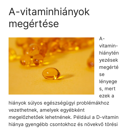
A-vitaminhiányok
megértése
A-
vitamin-
hiánytén
yezések
megérté
se
lényege
s, mert
ezek a
hiányok súlyos egészségügyi problémákhoz
vezethetnek, amelyek egyébként
megelőzhetőek lehetnének. Például a D-vitamin
hiánya gyengébb csontokhoz és növekvő törési