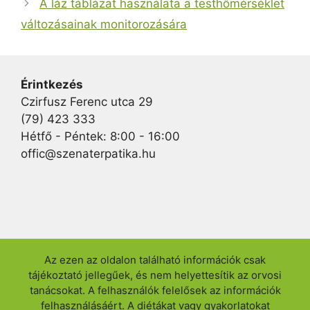
A láz táblázat használata a testhőmérséklet
változásainak monitorozására
Érintkezés
Czirfusz Ferenc utca 29
(79) 423 333
Hétfő - Péntek: 8:00 - 16:00
offic@szenaterpatika.hu
Az ezen az oldalon található információk csak
tájékoztató jellegűek, és nem helyettesítik az orvosi
tanácsokat. A felhasználók felelősek az információk
felhasználásáért. A diétákat vagy gyakorlatokat