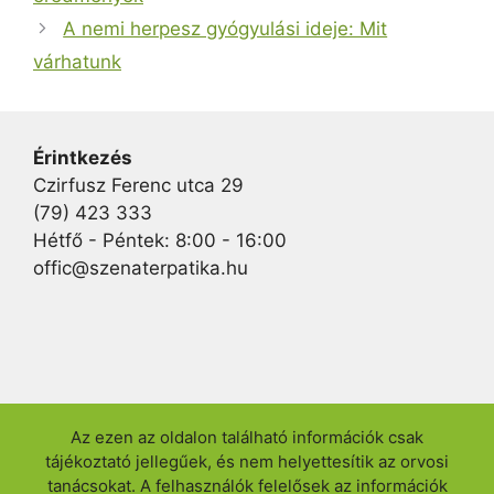
A nemi herpesz gyógyulási ideje: Mit
várhatunk
Érintkezés
Czirfusz Ferenc utca 29
(79) 423 333
Hétfő - Péntek: 8:00 - 16:00
offic@szenaterpatika.hu
Az ezen az oldalon található információk csak
tájékoztató jellegűek, és nem helyettesítik az orvosi
tanácsokat. A felhasználók felelősek az információk