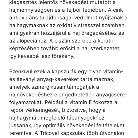
kiegészítés jelentős növekedést mutatott a
hajmennyiségben és a fejbőr fediében. A cink
antioxidáns tulajdonságai védelmet nyújtanak a
hajhagymáknak az oxidatív stresszel szemben,
ami gyakran hozzájárul a haj öregedéséhez és
az alopeciához. A cisztin szerepe a keratin
képzésében tovább erősíti a haj szerkezetét,
így kevésbé lesz törékeny.
Ezenkívül ezek a kapszulák egy olyan vitamin-
és ásványi anyag-keveréket tartalmaznak,
amelyek szinergikusan támogatják a
hajnövekedéshez elengedhetetlen anyagcsere-
folyamatokat. Például a vitamin E fokozza a
fejbőr vérkeringését, biztosítva, hogy a
hajhagymák megfelelő tápanyagokhoz
jussanak, így optimális növekedési feltételeket
teremtve. A Tricovel kapszulák több útvonalon