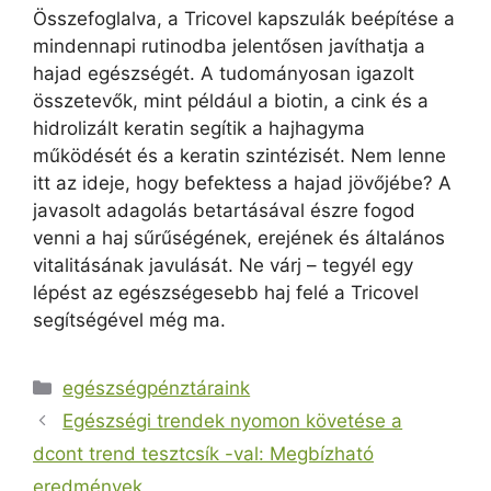
Összefoglalva, a Tricovel kapszulák beépítése a
mindennapi rutinodba jelentősen javíthatja a
hajad egészségét. A tudományosan igazolt
összetevők, mint például a biotin, a cink és a
hidrolizált keratin segítik a hajhagyma
működését és a keratin szintézisét. Nem lenne
itt az ideje, hogy befektess a hajad jövőjébe? A
javasolt adagolás betartásával észre fogod
venni a haj sűrűségének, erejének és általános
vitalitásának javulását. Ne várj – tegyél egy
lépést az egészségesebb haj felé a Tricovel
segítségével még ma.
Kategória
egészségpénztáraink
Egészségi trendek nyomon követése a
dcont trend tesztcsík -val: Megbízható
eredmények