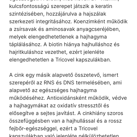
kulcsfontosságú szerepet játszik a keratin
szintézisében, hozzájárulva a hajszálak
szerkezeti integritásához. Koenzimként működik
a zsírsavak és aminosavak anyagcseréjében,
melyek elengedhetetlenek a hajhagyma
táplálásához. A biotin hiánya hajhulláshoz és
hajritkuláshoz vezethet, ezért jelenléte
elengedhetetlen a Tricovel kapszulákban.
A cink egy másik alapvető összetevő, ismert
szerepéről az RNS és DNS termelésében, ami
alapvető az egészséges hajhagyma
működéséhez. Antioxidánsként működik, védve
a hajhagymákat az oxidatív stressztől és
elősegítve a sejtes javítást. A cinkhiány szoros
összefüggésben van a hajhullással és a rossz
fejbőr-egészséggel, ezért a Tricovel
kapszulákban való jelenléte nélkülözhetetlen.