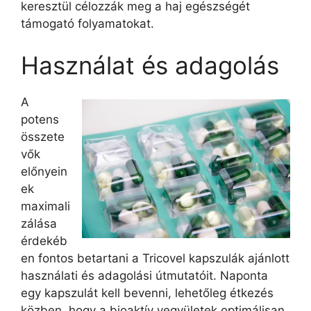
keresztül célozzák meg a haj egészségét
támogató folyamatokat.
Használat és adagolás
A
potens
összete
vők
előnyein
ek
maximali
zálása
érdekéb
en fontos betartani a Tricovel kapszulák ajánlott
használati és adagolási útmutatóit. Naponta
egy kapszulát kell bevenni, lehetőleg étkezés
közben, hogy a bioaktív vegyületek optimálisan