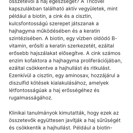
összetevői a haj egészségét? A Tricovel
kapszulákban található aktív vegyületek, mint
például a biotin, a cink és a cisztin,
kulcsfontosságú szerepet játszanak a
hajhagyma működésében és a keratin
szintézisében. A biotin, egy vízben oldódó B-
vitamin, erősíti a keratin szerkezetét, ezáltal
erősebb hajszálakat elősegítve. A cink számos
enzim kofaktora a hajhagyma proliferációjában,
ezáltal csökkentve a hajhullást és ritkulást.
Ezenkívül a cisztin, egy aminosav, hozzájárul a
diszulfid kötések kialakulásához, amelyek
létfontosságúak a haj erősségéhez és
rugalmasságához.
Klinikai tanulmányok kimutatták, hogy ezek az
összetevők együttesen javítják a haj sűrűségét
és csökkentik a hajhullást. Például a biotin-