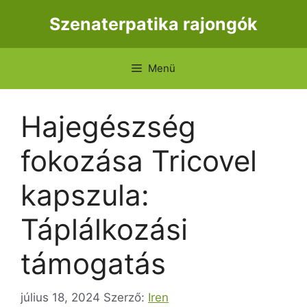
Kilépés
Szenaterpatika rajongók
a
tartalomba
Menü
Hajegészség
fokozása Tricovel
kapszula:
Táplálkozási
támogatás
július 18, 2024
Szerző:
Iren