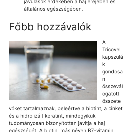
javulások érdekében a haj erejében és
általános egészségében.
Főbb hozzávalók
A
Tricovel
kapszulá
k
gondosa
n
összevál
ogatott
összete
vőket tartalmaznak, beleértve a biotint, a cinket
és a hidrolizált keratint, mindegyikük
tudományosan bizonyítottan javítja a haj
egészségét. A biotin, más néven B7-vitamin,