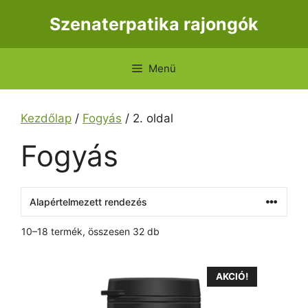
Kilépés
Szenaterpatika rajongók
a
tartalomba
Menü
Kezdőlap
/
Fogyás
/ 2. oldal
Fogyás
10–18 termék, összesen 32 db
AKCIÓ!