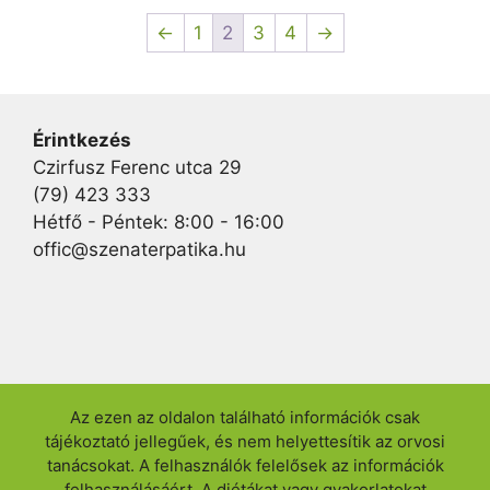
←
1
2
3
4
→
Érintkezés
Czirfusz Ferenc utca 29
(79) 423 333
Hétfő - Péntek: 8:00 - 16:00
offic@szenaterpatika.hu
Az ezen az oldalon található információk csak
tájékoztató jellegűek, és nem helyettesítik az orvosi
tanácsokat. A felhasználók felelősek az információk
felhasználásáért. A diétákat vagy gyakorlatokat