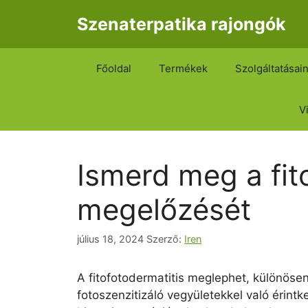
Kilépés
Szenaterpatika rajongók
a
tartalomba
Főoldal
Termékek
Szolgáltatásai
V
Ismerd meg a fit
megelőzését
július 18, 2024
Szerző:
Iren
A fitofotodermatitis meglephet, különösen
fotoszenzitizáló vegyületekkel való érint