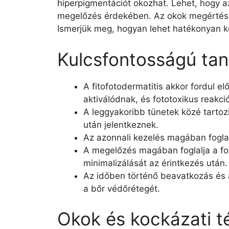
hiperpigmentációt okozhat. Lehet, hogy a
megelőzés érdekében. Az okok megértésé
Ismerjük meg, hogyan lehet hatékonyan kez
Kulcsfontosságú ta
A fitofotodermatitis akkor fordul 
aktiválódnak, és fototoxikus reakci
A leggyakoribb tünetek közé tartoz
után jelentkeznek.
Az azonnali kezelés magában foglalj
A megelőzés magában foglalja a fot
minimalizálását az érintkezés után.
Az időben történő beavatkozás és a
a bőr védőrétegét.
Okok és kockázati t