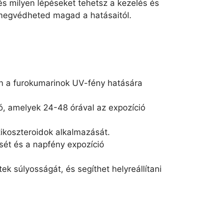
és milyen lépéseket tehetsz a kezelés és
 megvédheted magad a hatásaitól.
ben a furokumarinok UV-fény hatására
ó, amelyek 24-48 órával az expozíció
tikoszteroidok alkalmazását.
sét és a napfény expozíció
k súlyosságát, és segíthet helyreállítani