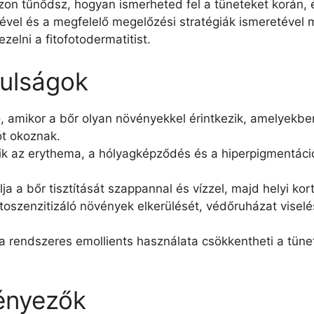
zon tűnődsz, hogyan ismerheted fel a tüneteket korán, 
vel és a megfelelő megelőzési stratégiák ismeretével
elni a fitofotodermatitist.
nulságok
elő, amikor a bőr olyan növényekkel érintkezik, amelyek
ót okoznak.
ik az erythema, a hólyagképződés és a hiperpigmentáci
a a bőr tisztítását szappannal és vízzel, majd helyi kor
oszenzitizáló növények elkerülését, védőruházat viselé
 rendszeres emollients használata csökkentheti a tünete
ényezők