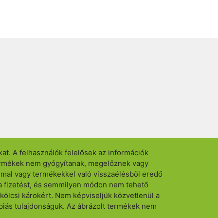
kat. A felhasználók felelősek az információk
 termékek nem gyógyítanak, megelőznek vagy
mmal vagy termékekkel való visszaélésből eredő
e a fizetést, és semmilyen módon nem tehető
kölcsi károkért. Nem képviseljük közvetlenül a
rápiás tulajdonságuk. Az ábrázolt termékek nem