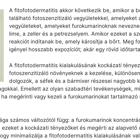
A fitofotodermatitis akkor következik be, amikor a
található fotoszenzitizáló vegyületekkel, amelyeket 
vegyületeket, amelyeket furokumarinoknak neveznek
lime, a zeller és a petrezselyem. Amikor ezeket a sz
reakciót indítanak be, amely károsítja a bőrt. Meg f
igényel hosszabb expozíciót; akár egy rövid időtart
A fitofotodermatitis kialakulásának kockázati ténye
fotoszenzitizáló növényeknek a kezelése, különös
dolgozók, a séfek és a bármixer részesei nagyobb 
agokkal. Emellett az olyan szabadtéri tevékenységek, m
 ha megérinti vagy kezeli a furokumarinokat tartalmazó 
ága számos változótól függ: a furokumarinok koncentrác
i ezeket a kockázati tényezőket és megérti az alapvető 
y minimalizálja a fitofotodermatitis kialakulásának va