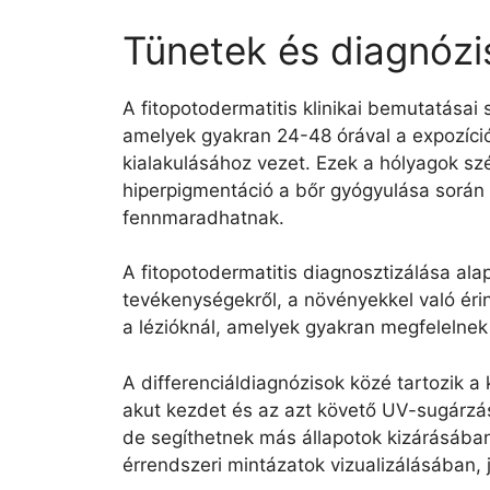
Tünetek és diagnózi
A fitopotodermatitis klinikai bemutatásai
amelyek gyakran 24-48 órával a expozíció
kialakulásához vezet. Ezek a hólyagok s
hiperpigmentáció a bőr gyógyulása során 
fennmaradhatnak.
A fitopotodermatitis diagnosztizálása ala
tevékenységekről, a növényekkel való érin
a lézióknál, amelyek gyakran megfelelnek
A differenciáldiagnózisok közé tartozik 
akut kezdet és az azt követő UV-sugárzás 
de segíthetnek más állapotok kizárásában
érrendszeri mintázatok vizualizálásában, 