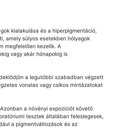
agok kialakulása és a hiperpigmentáció,
ti, amely súlyos esetekben hólyagok
m megfelelően kezelik. A
ekig vagy akár hónapokig is
Érdeklődjön a legutóbbi szabadban végzett
legzetes vonalas vagy csíkos mintázatokat
. Azonban a növényi expozíciót követő
ratóriumi tesztek általában feleslegesek,
ldául a pigmentváltozások és az