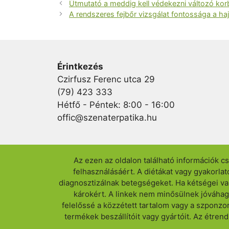
Útmutató a meddig kell védekezni változó kor
A rendszeres fejbőr vizsgálat fontossága a ha
Érintkezés
Czirfusz Ferenc utca 29
(79) 423 333
Hétfő - Péntek: 8:00 - 16:00
offic@szenaterpatika.hu
Az ezen az oldalon található információk cs
felhasználásáért. A diétákat vagy gyakorl
diagnosztizálnak betegségeket. Ha kétségei va
károkért. A linkek nem minősülnek jóváhagy
felelőssé a közzétett tartalom vagy a szponzo
termékek beszállítóit vagy gyártóit. Az étren