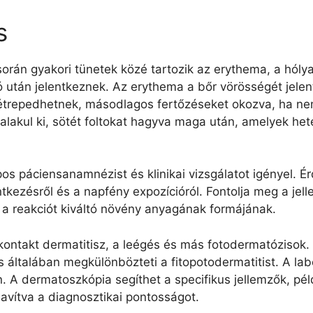
s
 során gyakori tünetek közé tartozik az erythema, a hóly
 után jelentkeznek. Az erythema a bőr vörösségét jelen
zétrepedhetnek, másodlagos fertőzéseket okozva, ha ne
alakul ki, sötét foltokat hagyva maga után, amelyek het
pos páciensanamnézist és klinikai vizsgálatot igényel. 
tkezésről és a napfény expozícióról. Fontolja meg a jel
 a reakciót kiváltó növény anyagának formájának.
a kontakt dermatitisz, a leégés és más fotodermatózisok
általában megkülönbözteti a fitopotodermatitist. A labo
. A dermatoszkópia segíthet a specifikus jellemzők, pé
javítva a diagnosztikai pontosságot.