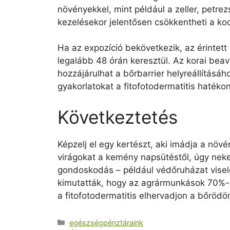
növényekkel, mint például a zeller, petre
kezelésekor jelentősen csökkentheti a ko
Ha az expozíció bekövetkezik, az érintett
legalább 48 órán keresztül. Az korai bea
hozzájárulhat a bőrbarrier helyreállítás
gyakorlatokat a fitofotodermatitis haték
Következtetés
Képzelj el egy kertészt, aki imádja a növ
virágokat a kemény napsütéstől, úgy neked
gondoskodás – például védőruházat visel
kimutatták, hogy az agrármunkások 70%-a,
a fitofotodermatitis elhervadjon a bőrödö
Kategória
egészségpénztáraink