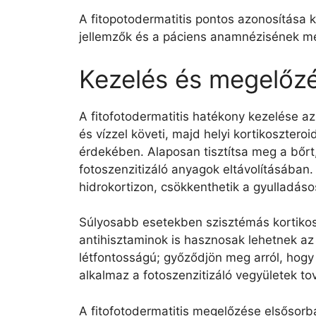
A fitopotodermatitis pontos azonosítása 
jellemzők és a páciens anamnézisének me
Kezelés és megelőz
A fitofotodermatitis hatékony kezelése az 
és vízzel követi, majd helyi kortikoszter
érdekében. Alaposan tisztítsa meg a bőrt
fotoszenzitizáló anyagok eltávolításában. 
hidrokortizon, csökkenthetik a gyulladáso
Súlyosabb esetekben szisztémás kortikos
antihisztaminok is hasznosak lehetnek az
létfontosságú; győződjön meg arról, hogy
alkalmaz a fotoszenzitizáló vegyületek t
A fitofotodermatitis megelőzése elsősorban