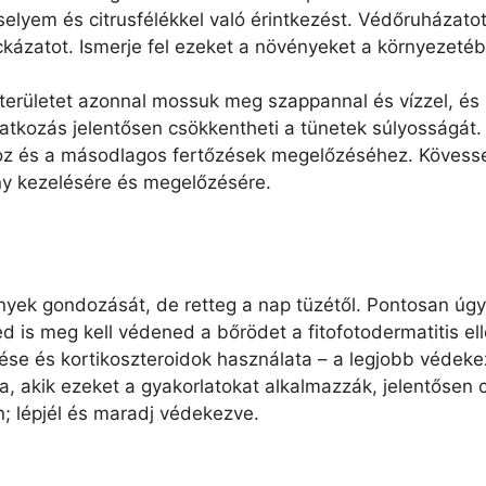
zselyem és citrusfélékkel való érintkezést. Védőruházato
ckázatot. Ismerje fel ezeket a növényeket a környezeté
 területet azonnal mossuk meg szappannal és vízzel, és 
vatkozás jelentősen csökkentheti a tünetek súlyosságát
ához és a másodlagos fertőzések megelőzéséhez. Kövess
ony kezelésére és megelőzésére.
ények gondozását, de retteg a nap tüzétől. Pontosan úg
 is meg kell védened a bőrödet a fitofotodermatitis ell
ése és kortikoszteroidok használata – a legjobb védek
 akik ezeket a gyakorlatokat alkalmazzák, jelentősen 
n; lépjél és maradj védekezve.