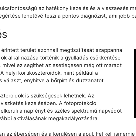
kulcsfontosságú az hatékony kezelés és a visszaesés me
gértése lehetővé teszi a pontos diagnózist, ami jobb 
és
érintett terület azonnali megtisztítását szappannal
oidok alkalmazása történik a gyulladás csökkentése
, mivel ez segíthet az esetlegesen még ott maradt
A helyi kortikoszteroidok, mint például a
s választ, enyhítve a bőrpírt és duzzanatot.
zteroidok is szükségesek lehetnek. Az
 viszketés kezelésében. A fotoprotekció
 elkerüli a napfényt és széles spektrumú napvédőt
ovábbi aktiválásának megakadályozására.
 az éberségen és a kerülésen alapul. Fel kell ismernie é