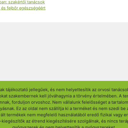
ban: szakértői tanácsok
j és fejbőr egészségéért
ak tájékoztató jellegűek, és nem helyettesítik az orvosi tanácso
atokat szakembernek kell jóváhagynia a törvény értelmében. A
nnak, forduljon orvoshoz. Nem vállalunk felelősséget a tartalo
ásnak. Ez az oldal nem szállítja ki a terméket és nem szedi b
rált termékek nem megfelelő használatából eredő fizikai vagy er
d-kiegészítők az étrend kiegészítésére szolgálnak, és nincs te
gyógyszerek és nem helyettesítik a gyógyszereket.