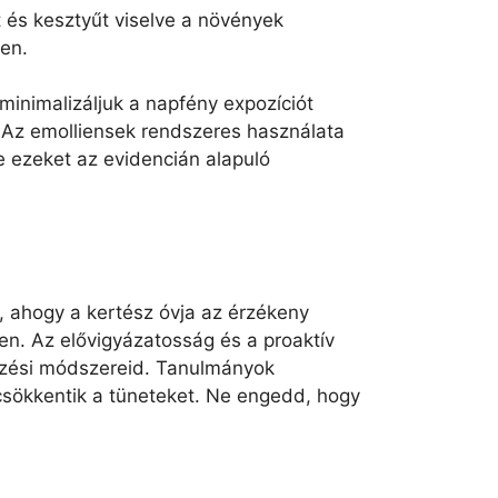
t és kesztyűt viselve a növények
ben.
minimalizáljuk a napfény expozíciót
. Az emolliensek rendszeres használata
e ezeket az evidencián alapuló
y, ahogy a kertész óvja az érzékeny
en. Az elővigyázatosság és a proaktív
ezési módszereid. Tanulmányok
csökkentik a tüneteket. Ne engedd, hogy