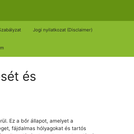
Szabályzat
Jogi nyilatkozat (Disclaimer)
om
ését és
l. Ez a bőr állapot, amelyet a
éget, fájdalmas hólyagokat és tartós