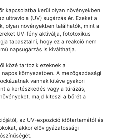
 bőr kapcsolatba kerül olyan növényekben
az ultraviola (UV) sugárzás ér. Ezeket a
, olyan növényekben találhatók, mint a
ereket UV-fény aktiválja, fototoxikus
ogja tapasztalni, hogy ez a reakció nem
amú napsugárzás is kiválthatja.
zői közé tartozik ezeknek a
en napos környezetben. A mezőgazdasági
kockázatnak vannak kitéve gyakori
int a kertészkedés vagy a túrázás,
növényeket, majd kiteszi a bőrét a
iójától, az UV-expozíció időtartamától és
okokat, akkor elővigyázatossági
lószínűségét.