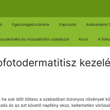
nk
Egészségpénztáraink
Kapcsolat
Adatvédelmi 
isszaküldési és visszatérítési szabályzat
Kocsi
A fiók
ofotodermatitisz kezel
 ha sok időt töltesz a szabadban bizonyos növények körü
kezés és az azt követő napfény okoz, kellemetlen vöröss