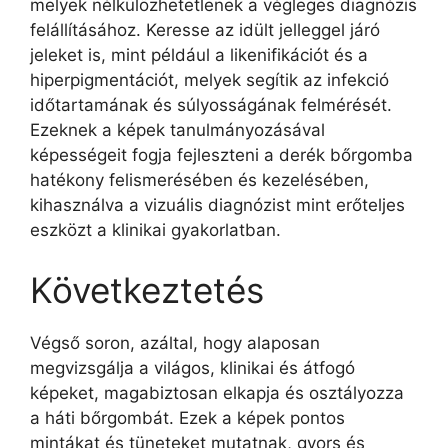
melyek nélkülözhetetlenek a végleges diagnózis
felállításához. Keresse az idült jelleggel járó
jeleket is, mint például a likenifikációt és a
hiperpigmentációt, melyek segítik az infekció
időtartamának és súlyosságának felmérését.
Ezeknek a képek tanulmányozásával
képességeit fogja fejleszteni a derék bőrgomba
hatékony felismerésében és kezelésében,
kihasználva a vizuális diagnózist mint erőteljes
eszközt a klinikai gyakorlatban.
Következtetés
Végső soron, azáltal, hogy alaposan
megvizsgálja a világos, klinikai és átfogó
képeket, magabiztosan elkapja és osztályozza
a háti bőrgombát. Ezek a képek pontos
mintákat és tüneteket mutatnak, gyors és