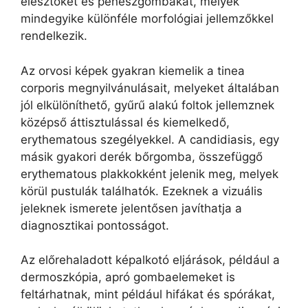
élesztőket és penészgombákat, melyek
mindegyike különféle morfológiai jellemzőkkel
rendelkezik.
Az orvosi képek gyakran kiemelik a tinea
corporis megnyilvánulásait, melyeket általában
jól elkülöníthető, gyűrű alakú foltok jellemznek
középső áttisztulással és kiemelkedő,
erythematous szegélyekkel. A candidiasis, egy
másik gyakori derék bőrgomba, összefüggő
erythematous plakkokként jelenik meg, melyek
körül pustulák találhatók. Ezeknek a vizuális
jeleknek ismerete jelentősen javíthatja a
diagnosztikai pontosságot.
Az előrehaladott képalkotó eljárások, például a
dermoszkópia, apró gombaelemeket is
feltárhatnak, mint például hifákat és spórákat,