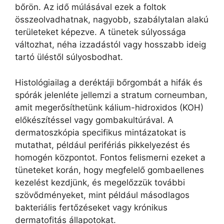
bőrön. Az idő múlásával ezek a foltok
összeolvadhatnak, nagyobb, szabálytalan alakú
területeket képezve. A tünetek súlyossága
változhat, néha izzadástól vagy hosszabb ideig
tartó üléstől súlyosbodhat.
Histológiailag a deréktáji bőrgombát a hifák és
spórák jelenléte jellemzi a stratum corneumban,
amit megerősíthetünk kálium-hidroxidos (KOH)
előkészítéssel vagy gombakultúrával. A
dermatoszkópia specifikus mintázatokat is
mutathat, például perifériás pikkelyezést és
homogén központot. Fontos felismerni ezeket a
tüneteket korán, hogy megfelelő gombaellenes
kezelést kezdjünk, és megelőzzük további
szövődményeket, mint például másodlagos
bakteriális fertőzéseket vagy krónikus
dermatofitás állapotokat.