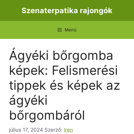
Kilépés
Szenaterpatika rajongók
a
tartalomba
Menü
Ágyéki bőrgomba
képek: Felismerési
tippek és képek az
ágyéki
bőrgombáról
július 17, 2024
Szerző:
Iren