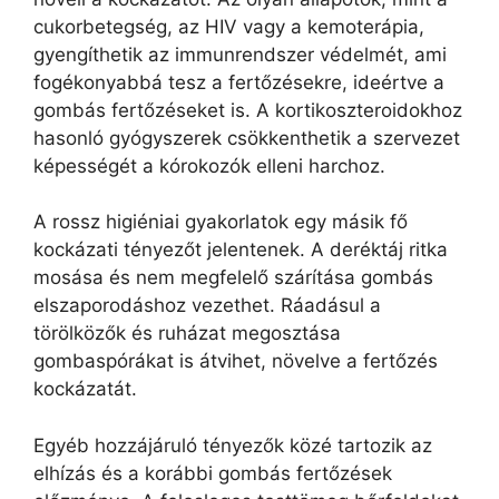
cukorbetegség, az HIV vagy a kemoterápia,
gyengíthetik az immunrendszer védelmét, ami
fogékonyabbá tesz a fertőzésekre, ideértve a
gombás fertőzéseket is. A kortikoszteroidokhoz
hasonló gyógyszerek csökkenthetik a szervezet
képességét a kórokozók elleni harchoz.
A rossz higiéniai gyakorlatok egy másik fő
kockázati tényezőt jelentenek. A deréktáj ritka
mosása és nem megfelelő szárítása gombás
elszaporodáshoz vezethet. Ráadásul a
törölközők és ruházat megosztása
gombaspórákat is átvihet, növelve a fertőzés
kockázatát.
Egyéb hozzájáruló tényezők közé tartozik az
elhízás és a korábbi gombás fertőzések