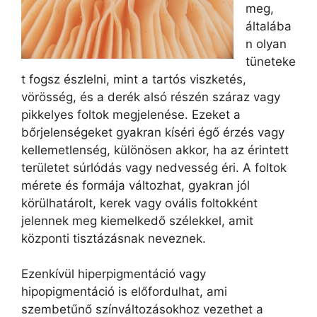
meg,
általába
n olyan
tüneteke
t fogsz észlelni, mint a tartós viszketés,
vörösség, és a derék alsó részén száraz vagy
pikkelyes foltok megjelenése. Ezeket a
bőrjelenségeket gyakran kíséri égő érzés vagy
kellemetlenség, különösen akkor, ha az érintett
területet súrlódás vagy nedvesség éri. A foltok
mérete és formája változhat, gyakran jól
körülhatárolt, kerek vagy ovális foltokként
jelennek meg kiemelkedő szélekkel, amit
központi tisztázásnak neveznek.
Ezenkívül hiperpigmentáció vagy
hipopigmentáció is előfordulhat, ami
szembetűnő színváltozásokhoz vezethet a