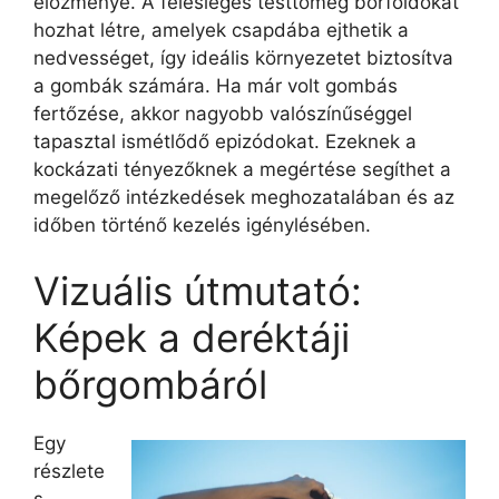
előzménye. A felesleges testtömeg bőrfoldokat
hozhat létre, amelyek csapdába ejthetik a
nedvességet, így ideális környezetet biztosítva
a gombák számára. Ha már volt gombás
fertőzése, akkor nagyobb valószínűséggel
tapasztal ismétlődő epizódokat. Ezeknek a
kockázati tényezőknek a megértése segíthet a
megelőző intézkedések meghozatalában és az
időben történő kezelés igénylésében.
Vizuális útmutató:
Képek a deréktáji
bőrgombáról
Egy
részlete