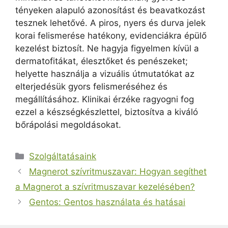
tényeken alapuló azonosítást és beavatkozást
tesznek lehetővé. A piros, nyers és durva jelek
korai felismerése hatékony, evidenciákra épülő
kezelést biztosít. Ne hagyja figyelmen kívül a
dermatofitákat, élesztőket és penészeket;
helyette használja a vizuális útmutatókat az
elterjedésük gyors felismeréséhez és
megállításához. Klinikai érzéke ragyogni fog
ezzel a készségkészlettel, biztosítva a kiváló
bőrápolási megoldásokat.
Kategória
Szolgáltatásaink
Magnerot szívritmuszavar: Hogyan segíthet
a Magnerot a szívritmuszavar kezelésében?
Gentos: Gentos használata és hatásai