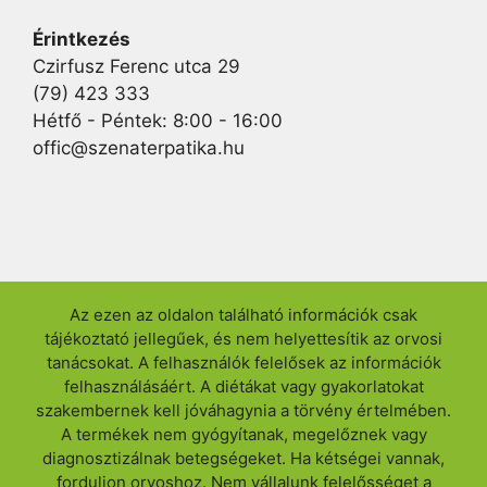
Érintkezés
Czirfusz Ferenc utca 29
(79) 423 333
Hétfő - Péntek: 8:00 - 16:00
offic@szenaterpatika.hu
Az ezen az oldalon található információk csak
tájékoztató jellegűek, és nem helyettesítik az orvosi
tanácsokat. A felhasználók felelősek az információk
felhasználásáért. A diétákat vagy gyakorlatokat
szakembernek kell jóváhagynia a törvény értelmében.
A termékek nem gyógyítanak, megelőznek vagy
diagnosztizálnak betegségeket. Ha kétségei vannak,
forduljon orvoshoz. Nem vállalunk felelősséget a