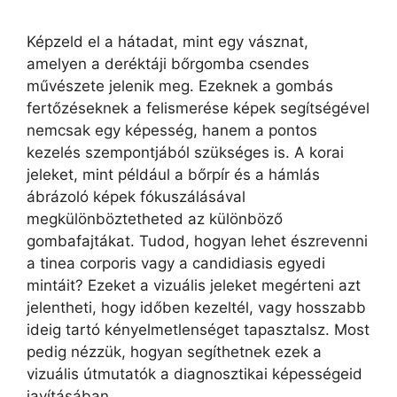
Képzeld el a hátadat, mint egy vásznat,
amelyen a deréktáji bőrgomba csendes
művészete jelenik meg. Ezeknek a gombás
fertőzéseknek a felismerése képek segítségével
nemcsak egy képesség, hanem a pontos
kezelés szempontjából szükséges is. A korai
jeleket, mint például a bőrpír és a hámlás
ábrázoló képek fókuszálásával
megkülönböztetheted az különböző
gombafajtákat. Tudod, hogyan lehet észrevenni
a tinea corporis vagy a candidiasis egyedi
mintáit? Ezeket a vizuális jeleket megérteni azt
jelentheti, hogy időben kezeltél, vagy hosszabb
ideig tartó kényelmetlenséget tapasztalsz. Most
pedig nézzük, hogyan segíthetnek ezek a
vizuális útmutatók a diagnosztikai képességeid
javításában.