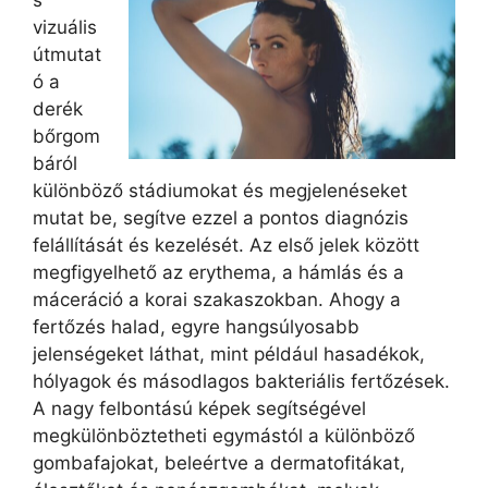
s
vizuális
útmutat
ó a
derék
bőrgom
báról
különböző stádiumokat és megjelenéseket
mutat be, segítve ezzel a pontos diagnózis
felállítását és kezelését. Az első jelek között
megfigyelhető az erythema, a hámlás és a
máceráció a korai szakaszokban. Ahogy a
fertőzés halad, egyre hangsúlyosabb
jelenségeket láthat, mint például hasadékok,
hólyagok és másodlagos bakteriális fertőzések.
A nagy felbontású képek segítségével
megkülönböztetheti egymástól a különböző
gombafajokat, beleértve a dermatofitákat,