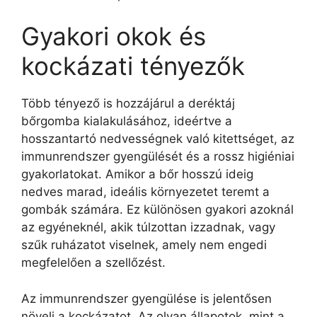
Gyakori okok és
kockázati tényezők
Több tényező is hozzájárul a deréktáj
bőrgomba kialakulásához, ideértve a
hosszantartó nedvességnek való kitettséget, az
immunrendszer gyengülését és a rossz higiéniai
gyakorlatokat. Amikor a bőr hosszú ideig
nedves marad, ideális környezetet teremt a
gombák számára. Ez különösen gyakori azoknál
az egyéneknél, akik túlzottan izzadnak, vagy
szűk ruházatot viselnek, amely nem engedi
megfelelően a szellőzést.
Az immunrendszer gyengülése is jelentősen
növeli a kockázatot. Az olyan állapotok, mint a