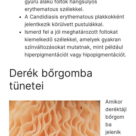
gyűrű alakú foltok hangsúlyos
erythematous szélekkel.
A Candidiasis erythematous plakkokként
jelentkezik körülvett pustulákkal.
Ismerd fel a jól meghatározott foltokat
kiemelkedő szélekkel, amelyek gyakran
színváltozásokat mutatnak, mint például
hiperpigmentációt vagy hipopigmentációt.
Derék bőrgomba
tünetei
Amikor
deréktáji
bőrgom
ba
jelenik