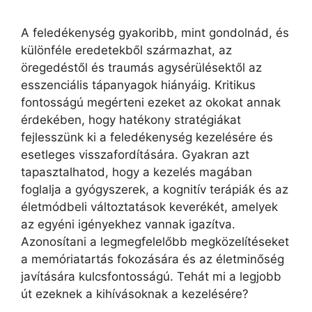
A feledékenység gyakoribb, mint gondolnád, és
különféle eredetekből származhat, az
öregedéstől és traumás agysérülésektől az
esszenciális tápanyagok hiányáig. Kritikus
fontosságú megérteni ezeket az okokat annak
érdekében, hogy hatékony stratégiákat
fejlesszünk ki a feledékenység kezelésére és
esetleges visszafordítására. Gyakran azt
tapasztalhatod, hogy a kezelés magában
foglalja a gyógyszerek, a kognitív terápiák és az
életmódbeli változtatások keverékét, amelyek
az egyéni igényekhez vannak igazítva.
Azonosítani a legmegfelelőbb megközelítéseket
a memóriatartás fokozására és az életminőség
javítására kulcsfontosságú. Tehát mi a legjobb
út ezeknek a kihívásoknak a kezelésére?