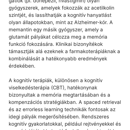
gátlók (pl. donepezil, rivastigmin) olyan
gyógyszerek, amelyek fokozzák az acetilkolin
szintjét, és lassíthatják a kognitív hanyatlást
olyan állapotokban, mint az Alzheimer-kór. A
memantin egy másik gyógyszer, amely a
glutamát pályákat célozza meg a memória
funkció fokozására. Klinikai bizonyítékok
támasztják alá ezeknek a farmakoterápiáknak a
kombinálását a hatékonyabb eredmények
érdekében.
A kognitív terápiák, különösen a kognitív
viselkedésterápia (CBT), hatékonynak
bizonyultak a memória megtartásában és a
kompenzációs stratégiákban. A spaced retrieval
és az errorless learning technikák fontosak az
idegi pályák megerősítésében. Rendszeres
kognitív gyakorlatokkal, például rejtvényekkel és