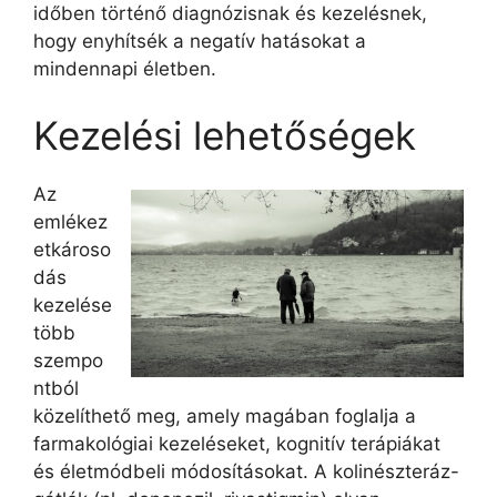
időben történő diagnózisnak és kezelésnek,
hogy enyhítsék a negatív hatásokat a
mindennapi életben.
Kezelési lehetőségek
Az
emlékez
etkároso
dás
kezelése
több
szempo
ntból
közelíthető meg, amely magában foglalja a
farmakológiai kezeléseket, kognitív terápiákat
és életmódbeli módosításokat. A kolinészteráz-