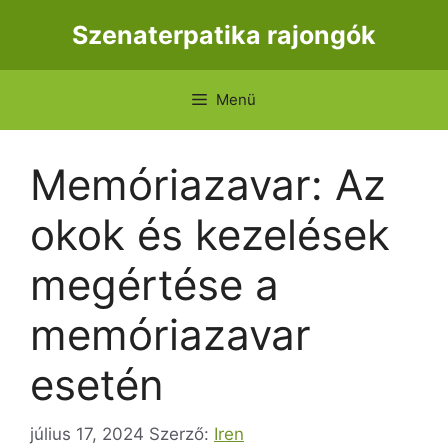
Kilépés
Szenaterpatika rajongók
a
tartalomba
Menü
Memóriazavar: Az
okok és kezelések
megértése a
memóriazavar
esetén
július 17, 2024
Szerző:
Iren