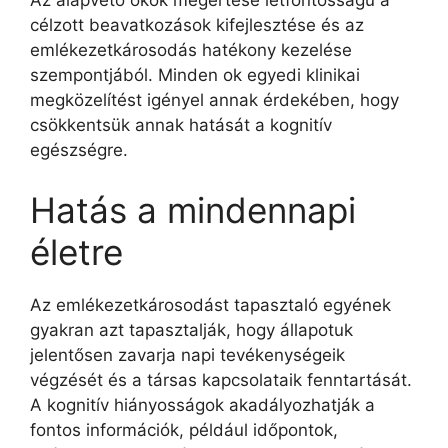
Az alapvető okok megértése létfontosságú a
célzott beavatkozások kifejlesztése és az
emlékezetkárosodás hatékony kezelése
szempontjából. Minden ok egyedi klinikai
megközelítést igényel annak érdekében, hogy
csökkentsük annak hatását a kognitív
egészségre.
Hatás a mindennapi
életre
Az emlékezetkárosodást tapasztaló egyének
gyakran azt tapasztalják, hogy állapotuk
jelentősen zavarja napi tevékenységeik
végzését és a társas kapcsolataik fenntartását.
A kognitív hiányosságok akadályozhatják a
fontos információk, például időpontok,