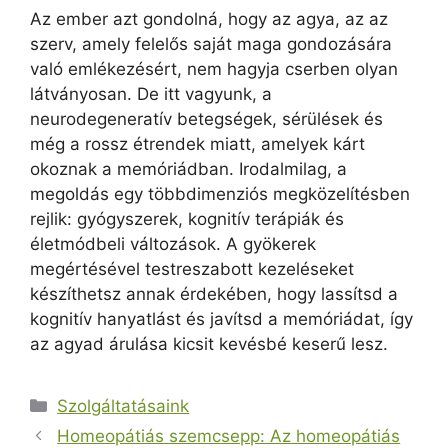
Az ember azt gondolná, hogy az agya, az az
szerv, amely felelős saját maga gondozására
való emlékezésért, nem hagyja cserben olyan
látványosan. De itt vagyunk, a
neurodegeneratív betegségek, sérülések és
még a rossz étrendek miatt, amelyek kárt
okoznak a memóriádban. Irodalmilag, a
megoldás egy többdimenziós megközelítésben
rejlik: gyógyszerek, kognitív terápiák és
életmódbeli változások. A gyökerek
megértésével testreszabott kezeléseket
készíthetsz annak érdekében, hogy lassítsd a
kognitív hanyatlást és javítsd a memóriádat, így
az agyad árulása kicsit kevésbé keserű lesz.
Kategória
Szolgáltatásaink
Homeopátiás szemcsepp: Az homeopátiás