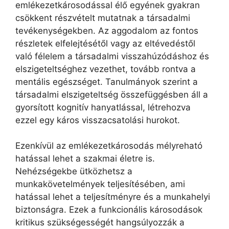
emlékezetkárosodással élő egyének gyakran
csökkent részvételt mutatnak a társadalmi
tevékenységekben. Az aggodalom az fontos
részletek elfelejtésétől vagy az eltévedéstől
való félelem a társadalmi visszahúzódáshoz és
elszigeteltséghez vezethet, tovább rontva a
mentális egészséget. Tanulmányok szerint a
társadalmi elszigeteltség összefüggésben áll a
gyorsított kognitív hanyatlással, létrehozva
ezzel egy káros visszacsatolási hurokot.
Ezenkívül az emlékezetkárosodás mélyreható
hatással lehet a szakmai életre is.
Nehézségekbe ütközhetsz a
munkakövetelmények teljesítésében, ami
hatással lehet a teljesítményre és a munkahelyi
biztonságra. Ezek a funkcionális károsodások
kritikus szükségességét hangsúlyozzák a