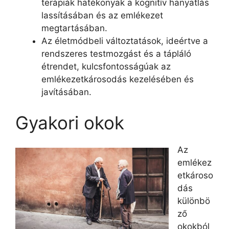
terápiák hatékonyak a kognitív hanyatlás
lassításában és az emlékezet
megtartásában.
Az életmódbeli változtatások, ideértve a
rendszeres testmozgást és a tápláló
étrendet, kulcsfontosságúak az
emlékezetkárosodás kezelésében és
javításában.
Gyakori okok
Az
emlékez
etkároso
dás
különbö
ző
okokból