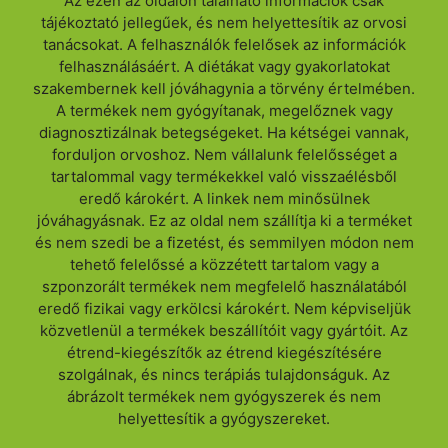
Az ezen az oldalon található információk csak
tájékoztató jellegűek, és nem helyettesítik az orvosi
tanácsokat. A felhasználók felelősek az információk
felhasználásáért. A diétákat vagy gyakorlatokat
szakembernek kell jóváhagynia a törvény értelmében.
A termékek nem gyógyítanak, megelőznek vagy
diagnosztizálnak betegségeket. Ha kétségei vannak,
forduljon orvoshoz. Nem vállalunk felelősséget a
tartalommal vagy termékekkel való visszaélésből
eredő károkért. A linkek nem minősülnek
jóváhagyásnak. Ez az oldal nem szállítja ki a terméket
és nem szedi be a fizetést, és semmilyen módon nem
tehető felelőssé a közzétett tartalom vagy a
szponzorált termékek nem megfelelő használatából
eredő fizikai vagy erkölcsi károkért. Nem képviseljük
közvetlenül a termékek beszállítóit vagy gyártóit. Az
étrend-kiegészítők az étrend kiegészítésére
szolgálnak, és nincs terápiás tulajdonságuk. Az
ábrázolt termékek nem gyógyszerek és nem
helyettesítik a gyógyszereket.