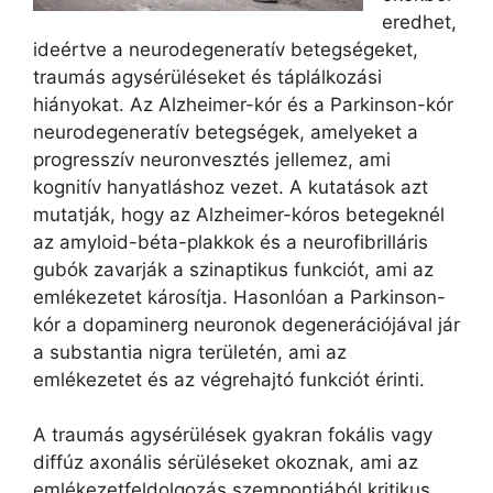
eredhet,
ideértve a neurodegeneratív betegségeket,
traumás agysérüléseket és táplálkozási
hiányokat. Az Alzheimer-kór és a Parkinson-kór
neurodegeneratív betegségek, amelyeket a
progresszív neuronvesztés jellemez, ami
kognitív hanyatláshoz vezet. A kutatások azt
mutatják, hogy az Alzheimer-kóros betegeknél
az amyloid-béta-plakkok és a neurofibrilláris
gubók zavarják a szinaptikus funkciót, ami az
emlékezetet károsítja. Hasonlóan a Parkinson-
kór a dopaminerg neuronok degenerációjával jár
a substantia nigra területén, ami az
emlékezetet és az végrehajtó funkciót érinti.
A traumás agysérülések gyakran fokális vagy
diffúz axonális sérüléseket okoznak, ami az
emlékezetfeldolgozás szempontjából kritikus