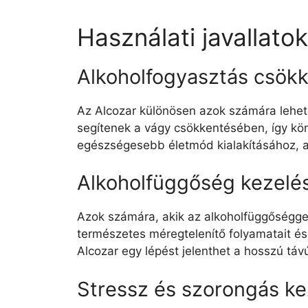
Használati javallato
Alkoholfogyasztás csök
Az Alcozar különösen azok számára lehet
segítenek a vágy csökkentésében, így kö
egészségesebb életmód kialakításához, ah
Alkoholfüggőség kezelé
Azok számára, akik az alkoholfüggőségge
természetes méregtelenítő folyamatait és 
Alcozar egy lépést jelenthet a hosszú táv
Stressz és szorongás ke