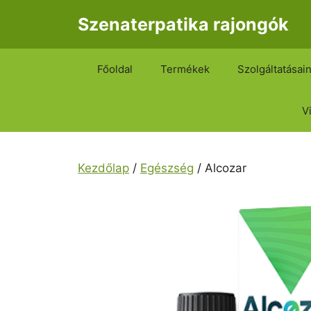
Kilépés
Szenaterpatika rajongók
a
tartalomba
Főoldal
Termékek
Szolgáltatásai
V
Kezdőlap
/
Egészség
/ Alcozar