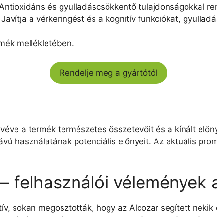
Antioxidáns és gyulladáscsökkentő tulajdonságokkal re
Javítja a vérkeringést és a kognitív funkciókat, gyulla
rmék mellékletében.
Rendelje meg a gyártótól
véve a termék természetes összetevőit és a kínált előny
vú használatának potenciális előnyeit. Az aktuális pro
– felhasználói vélemények 
ív, sokan megosztották, hogy az Alcozar segített nekik 