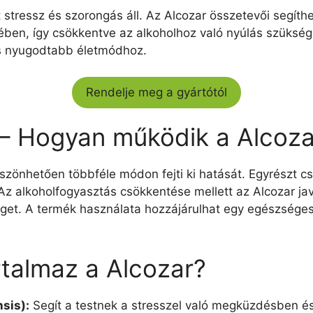
stressz és szorongás áll. Az Alcozar összetevői segíthe
ben, így csökkentve az alkoholhoz való nyúlás szüksé
és nyugodtabb életmódhoz.
Rendelje meg a gyártótól
 – Hogyan működik a Alcoz
zönhetően többféle módon fejti ki hatását. Egyrészt cs
 alkoholfogyasztás csökkentése mellett az Alcozar javítj
zséget. A termék használata hozzájárulhat egy egészsé
rtalmaz a Alcozar?
sis):
Segít a testnek a stresszel való megküzdésben és 