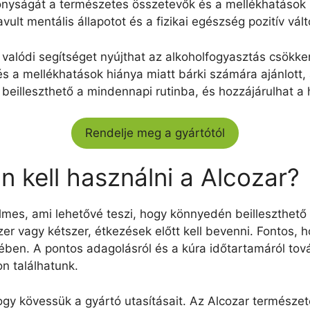
onyságát a természetes összetevők és a mellékhatások h
avult mentális állapotot és a fizikai egészség pozitív vált
 valódi segítséget nyújthat az alkoholfogyasztás csökk
s a mellékhatások hiánya miatt bárki számára ajánlott
beilleszthető a mindennapi rutinba, és hozzájárulhat a 
Rendelje meg a gyártótól
 kell használni a Alcozar?
mes, ami lehetővé teszi, hogy könnyedén beilleszthető 
er vagy kétszer, étkezések előtt kell bevenni. Fontos,
ben. A pontos adagolásról és a kúra időtartamáról tov
n találhatunk.
hogy kövessük a gyártó utasításait. Az Alcozar természe