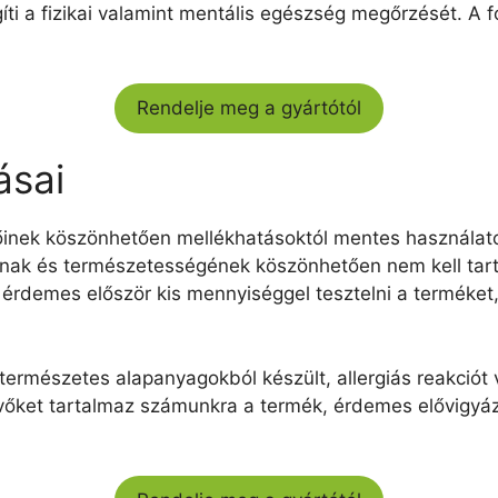
íti a fizikai valamint mentális egészség megőrzését. A
Rendelje meg a gyártótól
ásai
inek köszönhetően mellékhatásoktól mentes használatot
nak és természetességének köszönhetően nem kell tarta
érdemes először kis mennyiséggel tesztelni a terméket,
természetes alapanyagokból készült, allergiás reakciót 
evőket tartalmaz számunkra a termék, érdemes elővigyá