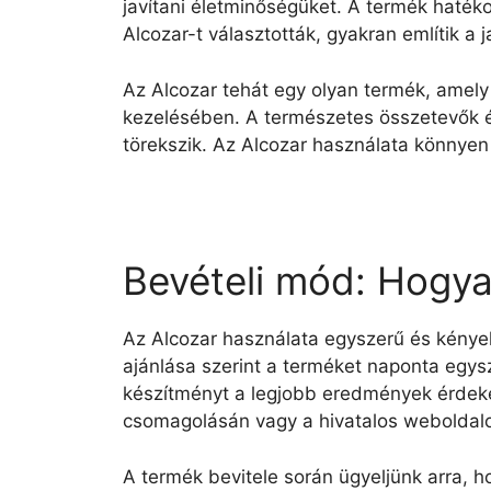
javítani életminőségüket. A termék haték
Alcozar-t választották, gyakran említik a j
Az Alcozar tehát egy olyan termék, amely
kezelésében. A természetes összetevők é
törekszik. Az Alcozar használata könnyen 
Bevételi mód: Hogyan
Az Alcozar használata egyszerű és kényel
ajánlása szerint a terméket naponta egysz
készítményt a legjobb eredmények érdeké
csomagolásán vagy a hivatalos weboldalo
A termék bevitele során ügyeljünk arra, 