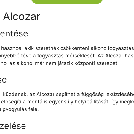
k Alcozar
kentése
 hasznos, akik szeretnék csökkenteni alkoholfogyasztá
nnyebbé téve a fogyasztás mérséklését. Az Alcozar has
ol az alkohol már nem játszik központi szerepet.
se
l küzdenek, az Alcozar segíthet a függőség leküzdéséb
elősegíti a mentális egyensúly helyreállítását, így megk
ú gyógyulás felé.
zelése