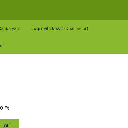
Szabályzat
Jogi nyilatkozat (Disclaimer)
om
Current
00
Ft
price
is:
rtótól