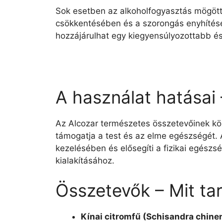
Sok esetben az alkoholfogyasztás mögött 
csökkentésében és a szorongás enyhítésé
hozzájárulhat egy kiegyensúlyozottabb 
A használat hatásai
Az Alcozar természetes összetevőinek kös
támogatja a test és az elme egészségét. Az
kezelésében és elősegíti a fizikai egés
kialakításához.
Összetevők – Mit ta
Kínai citromfű (Schisandra chinen