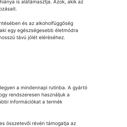
iánya is alátámasztja. Azok, akik az
ozásait.
entésében és az alkoholfüggőség
, aki egy egészségesebb életmódra
hosszú távú jólét eléréséhez.
legyen a mindennapi rutinba. A gyártó
 hogy rendszeresen használjuk a
ábbi információkat a termék
tes összetevői révén támogatja az