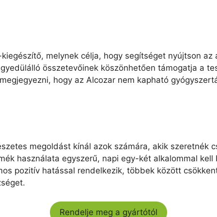
kiegészítő, melynek célja, hogy segítséget nyújtson a
gyedülálló összetevőinek köszönhetően támogatja a te
os megjegyezni, hogy az Alcozar nem kapható gyógyszertá
észetes megoldást kínál azok számára, akik szeretnék c
k használata egyszerű, napi egy-két alkalommal kell bev
mos pozitív hatással rendelkezik, többek között csökkent
zséget.
Rendelje meg a gyártótól