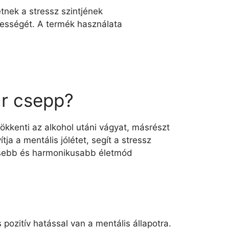
tnek a stressz szintjének
gességét. A termék használata
ar csepp?
ökkenti az alkohol utáni vágyat, másrészt
a a mentális jólétet, segít a stressz
gesebb és harmonikusabb életmód
pozitív hatással van a mentális állapotra.