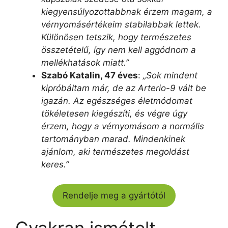
kiegyensúlyozottabbnak érzem magam, a
vérnyomásértékeim stabilabbak lettek.
Különösen tetszik, hogy természetes
összetételű, így nem kell aggódnom a
mellékhatások miatt.”
Szabó Katalin, 47 éves
:
„Sok mindent
kipróbáltam már, de az Arterio-9 vált be
igazán. Az egészséges életmódomat
tökéletesen kiegészíti, és végre úgy
érzem, hogy a vérnyomásom a normális
tartományban marad. Mindenkinek
ajánlom, aki természetes megoldást
keres.”
Rendelje meg a gyártótól
Gyakran ismételt