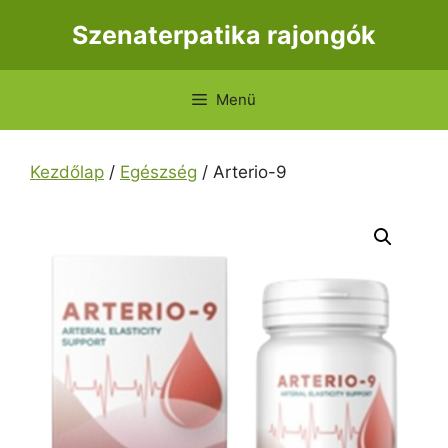
Kilépés
Szenaterpatika rajongók
a
tartalomba
Menü
Kezdőlap
/
Egészség
/ Arterio-9