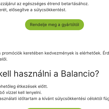
ozzájárul az egészséges étrend betartásához.
rét, elősegítve a súlycsökkentést.
Rendelje meg a gyártótól
os promóciók keretében kedvezmények is elérhetőek. Ér
lől.
ell használni a Balancio?
ehetőleg étkezések előtt.
ő vízzel kell lenyelni.
használati időtartam a kívánt súlycsökkentési céloktól fü