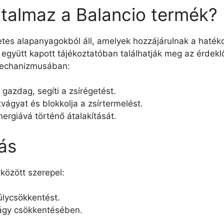
rtalmaz a Balancio termék?
etes alapanyagokból áll, amelyek hozzájárulnak a haté
 együtt kapott tájékoztatóban találhatják meg az érdekl
mechanizmusában:
gazdag, segíti a zsírégetést.
vágyat és blokkolja a zsírtermelést.
nergiává történő átalakítását.
ás
között szerepel:
lycsökkentést.
vágy csökkentésében.