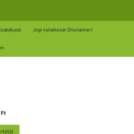
Szabályzat
Jogi nyilatkozat (Disclaimer)
om
Current
0
Ft
price
is:
rtótól