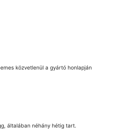
demes közvetlenül a gyártó honlapján
gg, általában néhány hétig tart.