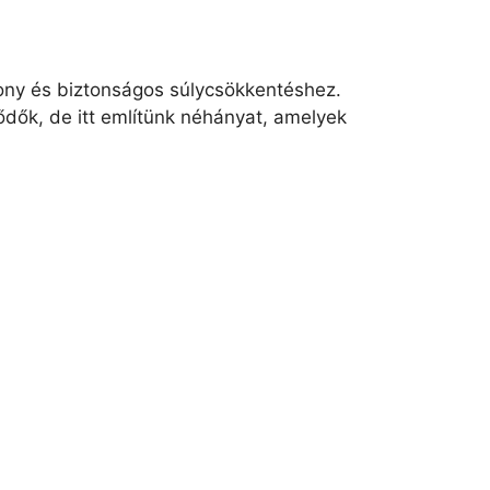
kony és biztonságos súlycsökkentéshez.
ődők, de itt említünk néhányat, amelyek