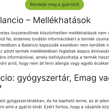
Rendelje meg a gyártótól
lancio – Mellékhatások
szetes összetevőinek köszönhetően mellékhatások nem 
rül fel, érdemes további információkért a termék csomag
kintetében a Balancio kapszulák esetében nem kerültek me
 adott termék mellékletében foglaltak alapos átolvasása
áns információval, amely befolyásolhatja a termék hasz
ni arról, hogy nem áll fenn allergia vagy egyéb érzék
ncio: gyógyszertár, Emag va
?
tó gyógyszertárakban, és ha kapható lenne, az ár jel
mint amit a gyártó kínál. Ezért fontos, hogy a vásárlók k