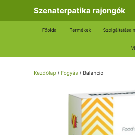
Kilépés
Szenaterpatika rajongók
a
tartalomba
Főoldal
Termékek
Szolgáltatásai
V
Kezdőlap
/
Fogyás
/ Balancio