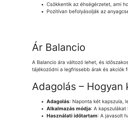
Csökkentik az éhségérzetet, ami h
Pozitívan befolyásolják az anyagcse
Ár Balancio
A Balancio ára változó lehet, és időszak
tájékozódni a legfrissebb árak és akciók fe
Adagolás – Hogyan k
Adagolás
: Naponta két kapszula, l
Alkalmazás módja
: A kapszulákat b
Használati időtartam
: A javasolt 