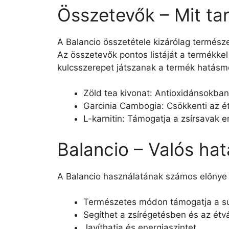
Összetevők – Mit ta
A Balancio összetétele kizárólag termész
Az összetevők pontos listáját a termékkel
kulcsszerepet játszanak a termék hatás
Zöld tea kivonat: Antioxidánsokban 
Garcinia Cambogia: Csökkenti az ét
L-karnitin: Támogatja a zsírsavak e
Balancio – Valós hat
A Balancio használatának számos előnye 
Természetes módon támogatja a sú
Segíthet a zsírégetésben és az ét
Javíthatja és energiaszintet.