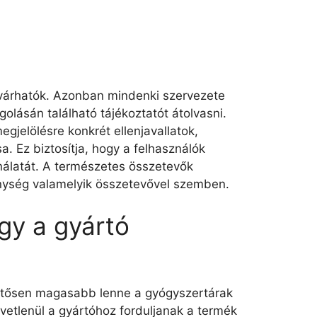
várhatók. Azonban mindenki szervezete
olásán található tájékoztatót átolvasni.
gjelölésre konkrét ellenjavallatok,
. Ez biztosítja, hogy a felhasználók
nálatát. A természetes összetevők
enység valamelyik összetevővel szemben.
gy a gyártó
entősen magasabb lenne a gyógyszertárak
özvetlenül a gyártóhoz forduljanak a termék