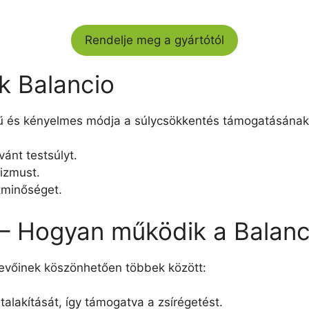
Rendelje meg a gyártótól
k Balancio
ű és kényelmes módja a súlycsökkentés támogatásának.
vánt testsúlyt.
izmust.
etminőséget.
 – Hogyan működik a Balanc
evőinek köszönhetően többek között:
talakítását, így támogatva a zsírégetést.