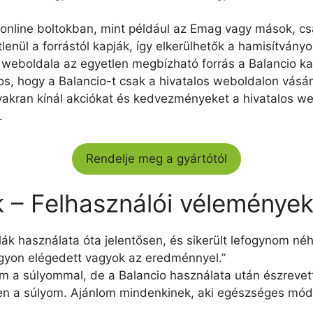
online boltokban, mint például az Emag vagy mások, csak
lenül a forrástól kapják, így elkerülhetők a hamisítván
s weboldala az egyetlen megbízható forrás a Balancio 
os, hogy a Balancio-t csak a hivatalos weboldalon vásár
akran kínál akciókat és kedvezményeket a hivatalos we
.
Rendelje meg a gyártótól
 – Felhasználói vélemények
lák használata óta jelentősen, és sikerült lefogynom n
gyon elégedett vagyok az eredménnyel.”
tem a súlyommal, de a Balancio használata után észrev
n a súlyom. Ajánlom mindenkinek, aki egészséges módo