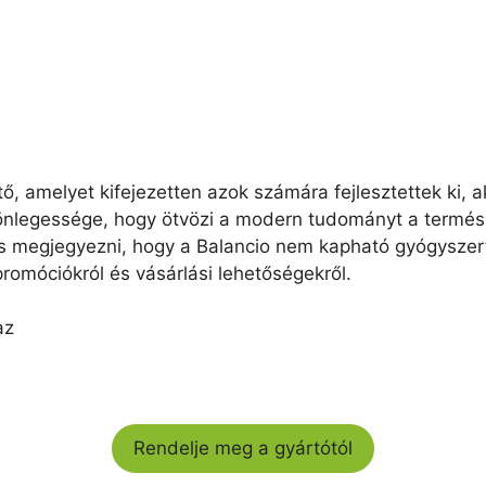
ítő, amelyet kifejezetten azok számára fejlesztettek ki
ülönlegessége, hogy ötvözi a modern tudományt a termés
os megjegyezni, hogy a Balancio nem kapható gyógyszer
promóciókról és vásárlási lehetőségekről.
az
Rendelje meg a gyártótól