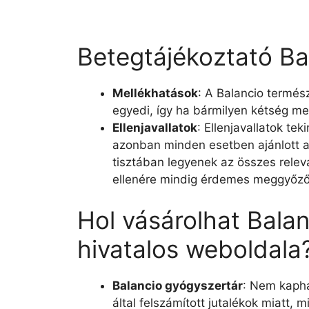
Betegtájékoztató Ba
Mellékhatások
: A Balancio termé
egyedi, így ha bármilyen kétség me
Ellenjavallatok
: Ellenjavallatok te
azonban minden esetben ajánlott az
tisztában legyenek az összes relev
ellenére mindig érdemes meggyőződ
Hol vásárolhat Bala
hivatalos weboldala
Balancio gyógyszertár
: Nem kapha
által felszámított jutalékok miatt, 