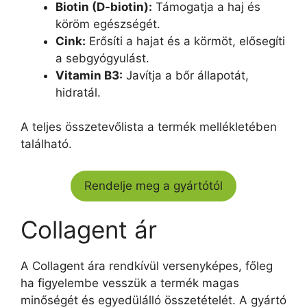
Biotin (D-biotin):
Támogatja a haj és
köröm egészségét.
Cink:
Erősíti a hajat és a körmöt, elősegíti
a sebgyógyulást.
Vitamin B3:
Javítja a bőr állapotát,
hidratál.
A teljes összetevőlista a termék mellékletében
található.
Rendelje meg a gyártótól
Collagent ár
A Collagent ára rendkívül versenyképes, főleg
ha figyelembe vesszük a termék magas
minőségét és egyedülálló összetételét. A gyártó