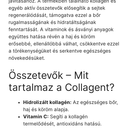
javításához. A termékben található kollagén és
egyéb aktív összetevők elősegítik a sejtek
regenerálódását, támogatva ezzel a bőr
rugalmasságának és hidratáltságának
fenntartását. A vitaminok és ásványi anyagok
együttes hatása révén a haj és köröm
erősebbé, ellenállóbbá válhat, csökkentve ezzel
a törékenységüket és serkentve egészséges
növekedésüket.
Összetevők – Mit
tartalmaz a Collagent?
Hidrolizált kollagén:
Az egészséges bőr,
haj és köröm alapja.
Vitamin C:
Segíti a kollagén
termelődését, antioxidáns hatású.