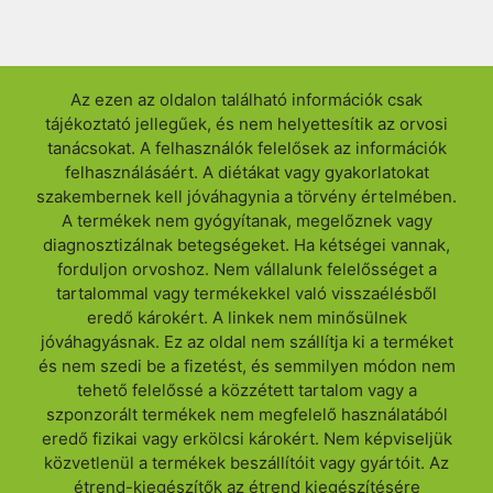
Az ezen az oldalon található információk csak
tájékoztató jellegűek, és nem helyettesítik az orvosi
tanácsokat. A felhasználók felelősek az információk
felhasználásáért. A diétákat vagy gyakorlatokat
szakembernek kell jóváhagynia a törvény értelmében.
A termékek nem gyógyítanak, megelőznek vagy
diagnosztizálnak betegségeket. Ha kétségei vannak,
forduljon orvoshoz. Nem vállalunk felelősséget a
tartalommal vagy termékekkel való visszaélésből
eredő károkért. A linkek nem minősülnek
jóváhagyásnak. Ez az oldal nem szállítja ki a terméket
és nem szedi be a fizetést, és semmilyen módon nem
tehető felelőssé a közzétett tartalom vagy a
szponzorált termékek nem megfelelő használatából
eredő fizikai vagy erkölcsi károkért. Nem képviseljük
közvetlenül a termékek beszállítóit vagy gyártóit. Az
étrend-kiegészítők az étrend kiegészítésére