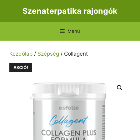
Kilépés
Szenaterpatika rajongók
a
tartalomba
Menü
Kezdőlap
/
Szépség
/ Collagent
AKCIÓ!