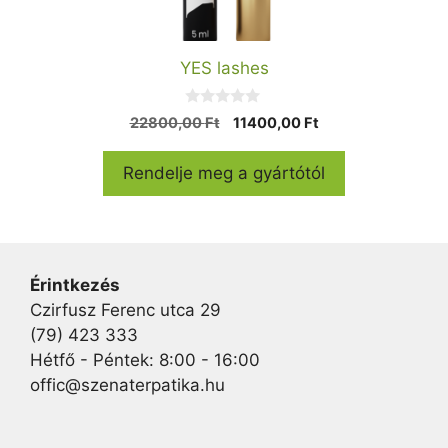
YES lashes
0
Original
Current
22800,00
Ft
11400,00
Ft
a
price
price
z
5
was:
is:
Rendelje meg a gyártótól
-
22800,00 Ft.
11400,00 Ft.
b
ő
l
Érintkezés
Czirfusz Ferenc utca 29
(79) 423 333
Hétfő - Péntek: 8:00 - 16:00
offic@szenaterpatika.hu