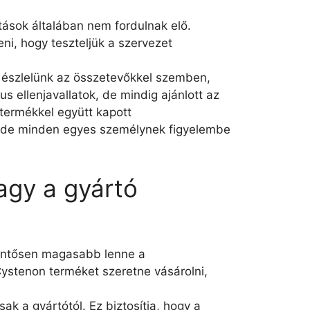
tások általában nem fordulnak elő.
ni, hogy teszteljük a szervezet
ót észlelünk az összetevőkkel szemben,
 ellenjavallatok, de mindig ajánlott az
termékkel együtt kapott
ó, de minden egyes személynek figyelembe
agy a gyártó
lentősen magasabb lenne a
i Cystenon terméket szeretne vásárolni,
k a gyártótól. Ez biztosítja, hogy a