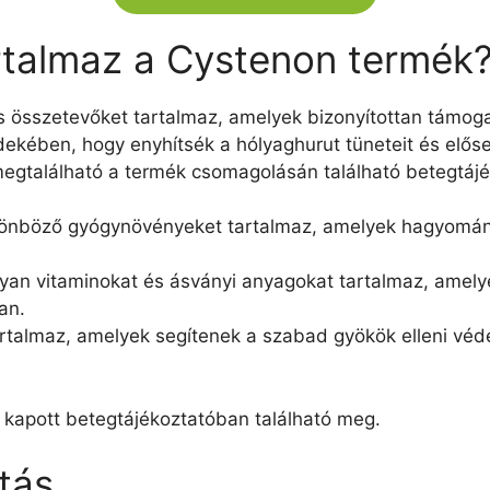
rtalmaz a Cystenon termék
s összetevőket tartalmaz, amelyek bizonyítottan támoga
kében, hogy enyhítsék a hólyaghurut tüneteit és elős
megtalálható a termék csomagolásán található betegtájé
lönböző gyógynövényeket tartalmaz, amelyek hagyomá
lyan vitaminokat és ásványi anyagokat tartalmaz, amel
an.
artalmaz, amelyek segítenek a szabad gyökök elleni vé
t kapott betegtájékoztatóban található meg.
tás