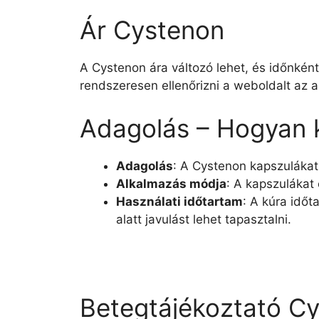
Ár Cystenon
A Cystenon ára változó lehet, és időnkén
rendszeresen ellenőrizni a weboldalt az a
Adagolás – Hogyan k
Adagolás
: A Cystenon kapszulákat 
Alkalmazás módja
: A kapszulákat
Használati időtartam
: A kúra időt
alatt javulást lehet tapasztalni.
Betegtájékoztató Cy