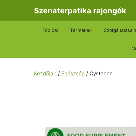
Kilépés
Szenaterpatika rajongók
a
tartalomba
Főoldal
Termékek
Szolgáltatásai
V
Kezdőlap
/
Egészség
/ Cystenon