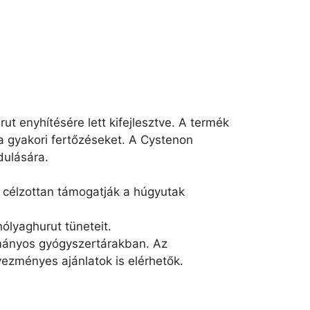
t enyhítésére lett kifejlesztve. A termék
a gyakori fertőzéseket. A Cystenon
dulására.
 célzottan támogatják a húgyutak
hólyaghurut tüneteit.
ományos gyógyszertárakban. Az
ezményes ajánlatok is elérhetők.