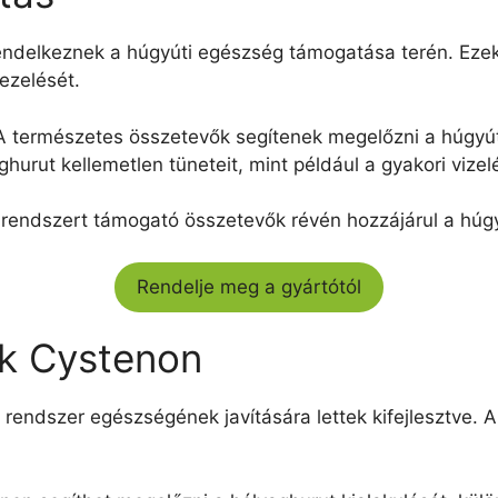
ndelkeznek a húgyúti egészség támogatása terén. Ezek 
ezelését.
 A természetes összetevők segítenek megelőzni a húgyúti
aghurut kellemetlen tüneteit, mint például a gyakori vizel
rendszert támogató összetevők révén hozzájárul a húg
Rendelje meg a gyártótól
ok Cystenon
 rendszer egészségének javítására lettek kifejlesztve.