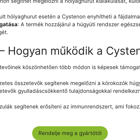
enon segíthet megelőzni a hólyaghurut kialakulását, kü
ult hólyaghurut esetén a Cystenon enyhítheti a fájdalmat
ogatása
: A termék hozzájárul a húgyúti rendszer egés
ét.
 – Hogyan működik a Cyste
tevőinek köszönhetően több módon is képesek támogatn
zetes összetevők segítenek megelőzni a kórokozók húgy
etevők gyulladáscsökkentő tulajdonságokkal rendelkez
szulák segítenek erősíteni az immunrendszert, ami foko
Rendelje meg a gyártótól