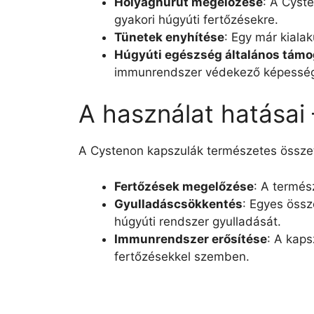
Hólyaghurut megelőzése
: A Cyst
gyakori húgyúti fertőzésekre.
Tünetek enyhítése
: Egy már kialak
Húgyúti egészség általános tám
immunrendszer védekező képesség
A használat hatásai
A Cystenon kapszulák természetes össze
Fertőzések megelőzése
: A termés
Gyulladáscsökkentés
: Egyes össz
húgyúti rendszer gyulladását.
Immunrendszer erősítése
: A kap
fertőzésekkel szemben.