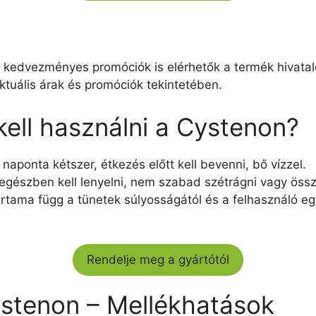
t kedvezményes promóciók is elérhetők a termék hivata
ktuális árak és promóciók tekintetében.
ell használni a Cystenon?
naponta kétszer, étkezés előtt kell bevenni, bő vízzel.
 egészben kell lenyelni, nem szabad szétrágni vagy össz
artama függ a tünetek súlyosságától és a felhasználó eg
Rendelje meg a gyártótól
stenon – Mellékhatások