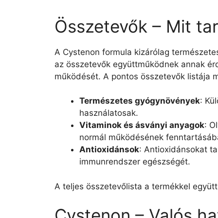
Összetevők – Mit ta
A Cystenon formula kizárólag természete
az összetevők együttműködnek annak érde
működését. A pontos összetevők listája 
Természetes gyógynövények
: Kü
használatosak.
Vitaminok és ásványi anyagok
: O
normál működésének fenntartásáb
Antioxidánsok
: Antioxidánsokat t
immunrendszer egészségét.
A teljes összetevőlista a termékkel együt
Cystenon – Valós ha