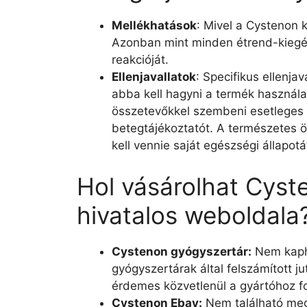
Mellékhatások
: Mivel a Cystenon 
Azonban mint minden étrend-kiegész
reakcióját.
Ellenjavallatok
: Specifikus ellenja
abba kell hagyni a termék használa
összetevőkkel szembeni esetleges a
betegtájékoztatót. A természetes 
kell vennie saját egészségi állapot
Hol vásárolhat Cyst
hivatalos weboldala
Cystenon gyógyszertár:
Nem kapha
gyógyszertárak által felszámított ju
érdemes közvetlenül a gyártóhoz fo
Cystenon Ebay:
Nem található meg 