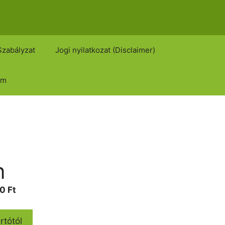
Szabályzat
Jogi nyilatkozat (Disclaimer)
om
n
Current
00
Ft
price
is:
rtótól