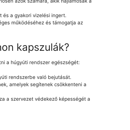
lönösen azok számára, akik hajlamosak a
 és a gyakori vizelési ingert.
zséges működéséhez és támogatja az
non kapszulák?
i a húgyúti rendszer egészségét:
úti rendszerbe való bejutását.
nek, amelyek segítenek csökkenteni a
zza a szervezet védekező képességét a