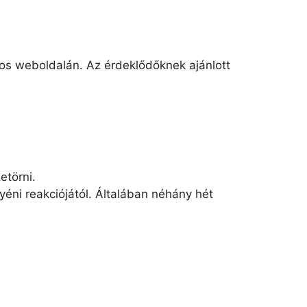
los weboldalán. Az érdeklődőknek ajánlott
etörni.
yéni reakciójától. Általában néhány hét