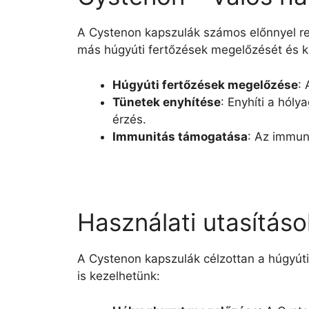
A Cystenon kapszulák számos előnnyel re
más húgyúti fertőzések megelőzését és k
Húgyúti fertőzések megelőzése
:
Tünetek enyhítése
: Enyhíti a hóly
érzés.
Immunitás támogatása
: Az immun
Használati utasítás
A Cystenon kapszulák célzottan a húgyúti
is kezelhetünk: