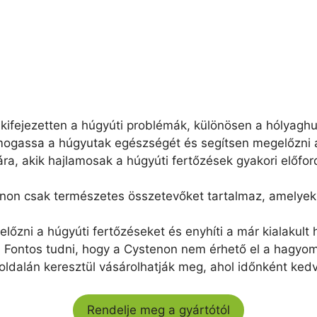
ifejezetten a húgyúti problémák, különösen a hólyaghuru
ámogassa a húgyutak egészségét és segítsen megelőzni 
ra, akik hajlamosak a húgyúti fertőzések gyakori előfor
enon csak természetes összetevőket tartalmaz, amelyek
előzni a húgyúti fertőzéseket és enyhíti a már kialakult 
: Fontos tudni, hogy a Cystenon nem érhető el a hagy
ldalán keresztül vásárolhatják meg, ahol időnként kedv
Rendelje meg a gyártótól