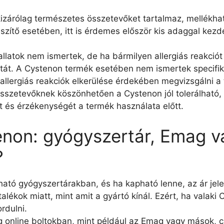
kizárólag természetes összetevőket tartalmaz, mellékha
ítő esetében, itt is érdemes először kis adaggal kezde
vallatok nem ismertek, de ha bármilyen allergiás reakci
tát. A Cystenon termék esetében nem ismertek specifikus
llergiás reakciók elkerülése érdekében megvizsgálni a 
összetevőknek köszönhetően a Cystenon jól tolerálhat
át és érzékenységét a termék használata előtt.
enon: gyógyszertár, Emag v
?
tó gyógyszertárakban, és ha kapható lenne, az ár je
talékok miatt, mint amit a gyártó kínál. Ezért, ha valak
rdulni.
online boltokban, mint például az Emag vagy mások, csa