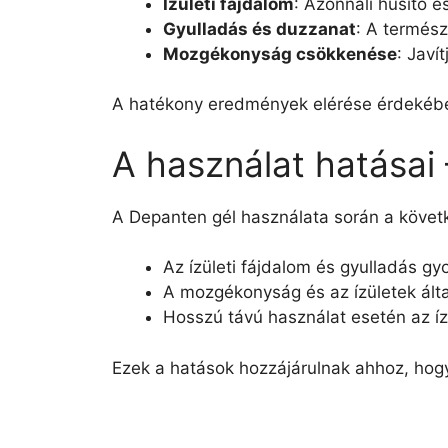
Ízületi fájdalom
: Azonnali hűsítő é
Gyulladás és duzzanat
: A termés
Mozgékonyság csökkenése
: Javí
A hatékony eredmények elérése érdekében
A használat hatásai
A Depanten gél használata során a követk
Az ízületi fájdalom és gyulladás g
A mozgékonyság és az ízületek álta
Hosszú távú használat esetén az í
Ezek a hatások hozzájárulnak ahhoz, hogy