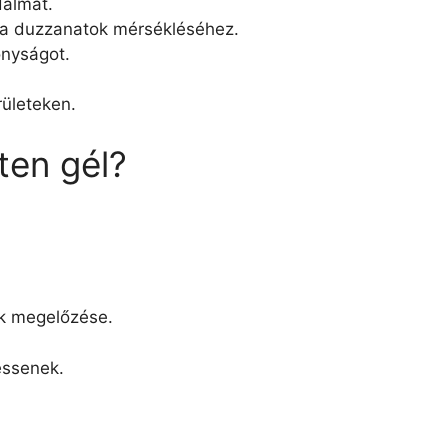
dalmat.
 a duzzanatok mérsékléséhez.
onyságot.
rületeken.
ten gél?
ak megelőzése.
essenek.