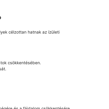
?
ek célzottan hatnak az ízületi
natok csökkentésében.
sát.
zségére és a fájdalom csökkentésére