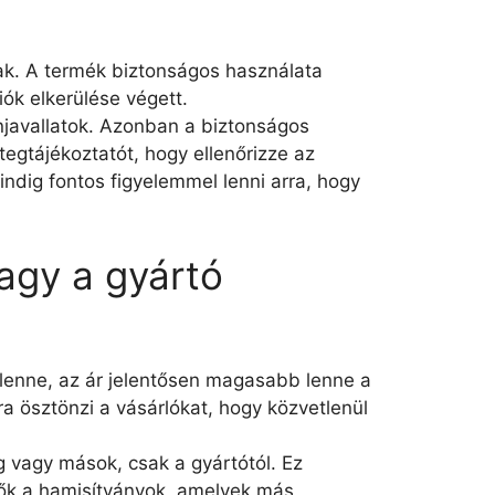
ak. A termék biztonságos használata
ók elkerülése végett.
njavallatok. Azonban a biztonságos
egtájékoztatót, hogy ellenőrizze az
ndig fontos figyelemmel lenni arra, hogy
agy a gyártó
lenne, az ár jelentősen magasabb lenne a
rra ösztönzi a vásárlókat, hogy közvetlenül
g vagy mások, csak a gyártótól. Ez
hetők a hamisítványok, amelyek más