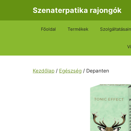
Kilépés
Szenaterpatika rajongók
a
tartalomba
Főoldal
Termékek
Szolgáltatásai
V
Kezdőlap
/
Egészség
/ Depanten