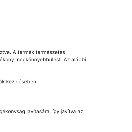
esztve. A termék természetes
hatékony megkönnyebbülést. Az alábbi
mák kezelésében.
konyság javítására, így javítva az