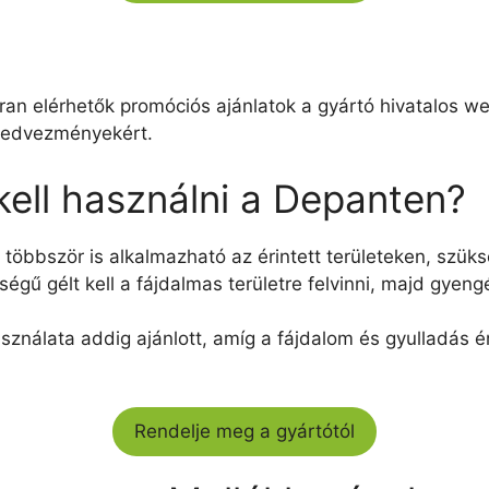
kran elérhetők promóciós ajánlatok a gyártó hivatalos
s kedvezményekért.
ell használni a Depanten?
többször is alkalmazható az érintett területeken, szüks
ségű gélt kell a fájdalmas területre felvinni, majd gye
sználata addig ajánlott, amíg a fájdalom és gyulladás 
Rendelje meg a gyártótól