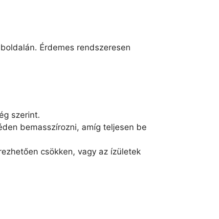
 weboldalán. Érdemes rendszeresen
ég szerint.
ngéden bemasszírozni, amíg teljesen be
érezhetően csökken, vagy az ízületek