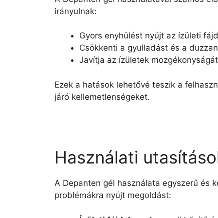
irányulnak:
Gyors enyhülést nyújt az ízületi fá
Csökkenti a gyulladást és a duzzana
Javítja az ízületek mozgékonyságá
Ezek a hatások lehetővé teszik a felhas
járó kellemetlenségeket.
Használati utasítás
A Depanten gél használata egyszerű és ké
problémákra nyújt megoldást: