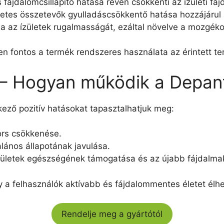
s fájdalomcsillapító hatása révén csökkenti az ízületi fáj
zetes összetevők gyulladáscsökkentő hatása hozzájárul
tja az ízületek rugalmasságát, ezáltal növelve a mozgék
 fontos a termék rendszeres használata az érintett te
 – Hogyan működik a Depan
ező pozitív hatásokat tapasztalhatjuk meg:
yors csökkenése.
lános állapotának javulása.
zületek egészségének támogatása és az újabb fájdalm
 a felhasználók aktívabb és fájdalommentes életet élh
Rendelje meg a gyártótól