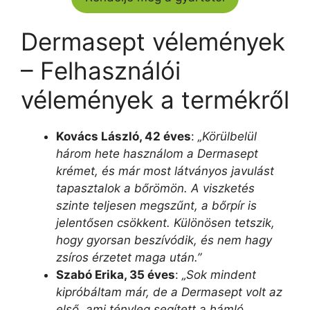
Dermasept vélemények
– Felhasználói
vélemények a termékről
Kovács László, 42 éves
:
„Körülbelül
három hete használom a Dermasept
krémet, és már most látványos javulást
tapasztalok a bőrömön. A viszketés
szinte teljesen megszűnt, a bőrpír is
jelentősen csökkent. Különösen tetszik,
hogy gyorsan beszívódik, és nem hagy
zsíros érzetet maga után.”
Szabó Erika, 35 éves
:
„Sok mindent
kipróbáltam már, de a Dermasept volt az
első, ami tényleg segített a hámló,