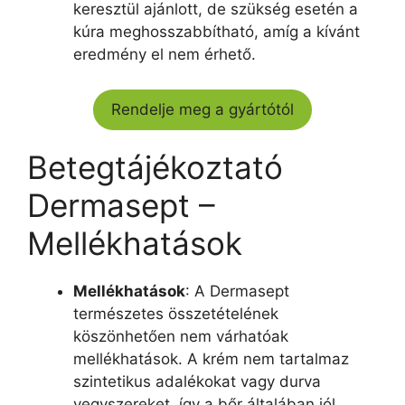
keresztül ajánlott, de szükség esetén a
kúra meghosszabbítható, amíg a kívánt
eredmény el nem érhető.
Rendelje meg a gyártótól
Betegtájékoztató
Dermasept –
Mellékhatások
Mellékhatások
: A Dermasept
természetes összetételének
köszönhetően nem várhatóak
mellékhatások. A krém nem tartalmaz
szintetikus adalékokat vagy durva
vegyszereket, így a bőr általában jól