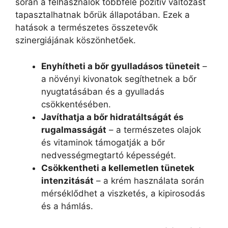
során a felhasználók többféle pozitív változást
tapasztalhatnak bőrük állapotában. Ezek a
hatások a természetes összetevők
szinergiájának köszönhetőek.
Enyhítheti a bőr gyulladásos tüneteit
–
a növényi kivonatok segíthetnek a bőr
nyugtatásában és a gyulladás
csökkentésében.
Javíthatja a bőr hidratáltságát és
rugalmasságát
– a természetes olajok
és vitaminok támogatják a bőr
nedvességmegtartó képességét.
Csökkentheti a kellemetlen tünetek
intenzitását
– a krém használata során
mérséklődhet a viszketés, a kipirosodás
és a hámlás.