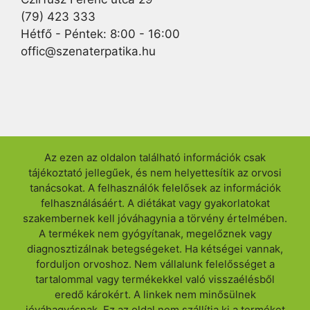
(79) 423 333
Hétfő - Péntek: 8:00 - 16:00
offic@szenaterpatika.hu
Az ezen az oldalon található információk csak
tájékoztató jellegűek, és nem helyettesítik az orvosi
tanácsokat. A felhasználók felelősek az információk
felhasználásáért. A diétákat vagy gyakorlatokat
szakembernek kell jóváhagynia a törvény értelmében.
A termékek nem gyógyítanak, megelőznek vagy
diagnosztizálnak betegségeket. Ha kétségei vannak,
forduljon orvoshoz. Nem vállalunk felelősséget a
tartalommal vagy termékekkel való visszaélésből
eredő károkért. A linkek nem minősülnek
jóváhagyásnak. Ez az oldal nem szállítja ki a terméket