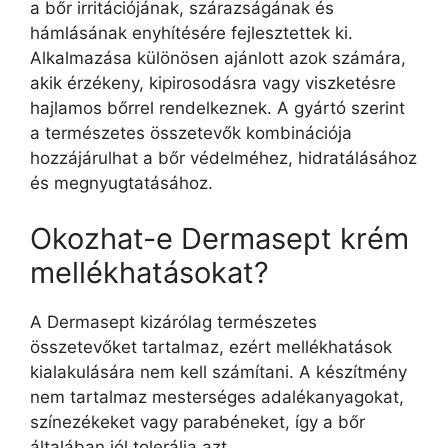
a bőr irritációjának, szárazságának és
hámlásának enyhítésére fejlesztettek ki.
Alkalmazása különösen ajánlott azok számára,
akik érzékeny, kipirosodásra vagy viszketésre
hajlamos bőrrel rendelkeznek. A gyártó szerint
a természetes összetevők kombinációja
hozzájárulhat a bőr védelméhez, hidratálásához
és megnyugtatásához.
Okozhat-e Dermasept krém
mellékhatásokat?
A Dermasept kizárólag természetes
összetevőket tartalmaz, ezért mellékhatások
kialakulására nem kell számítani. A készítmény
nem tartalmaz mesterséges adalékanyagokat,
színezékeket vagy parabéneket, így a bőr
általában jól tolerálja azt.