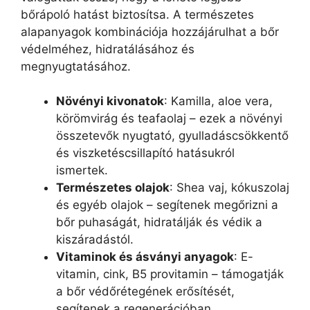
bőrápoló hatást biztosítsa. A természetes
alapanyagok kombinációja hozzájárulhat a bőr
védelméhez, hidratálásához és
megnyugtatásához.
Növényi kivonatok
: Kamilla, aloe vera,
körömvirág és teafaolaj – ezek a növényi
összetevők nyugtató, gyulladáscsökkentő
és viszketéscsillapító hatásukról
ismertek.
Természetes olajok
: Shea vaj, kókuszolaj
és egyéb olajok – segítenek megőrizni a
bőr puhaságát, hidratálják és védik a
kiszáradástól.
Vitaminok és ásványi anyagok
: E-
vitamin, cink, B5 provitamin – támogatják
a bőr védőrétegének erősítését,
segítenek a regenerációban.