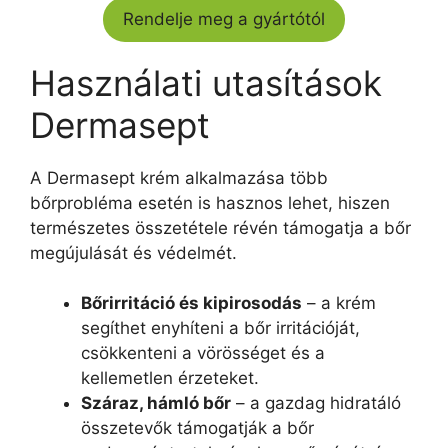
Rendelje meg a gyártótól
Használati utasítások
Dermasept
A Dermasept krém alkalmazása több
bőrprobléma esetén is hasznos lehet, hiszen
természetes összetétele révén támogatja a bőr
megújulását és védelmét.
Bőrirritáció és kipirosodás
– a krém
segíthet enyhíteni a bőr irritációját,
csökkenteni a vörösséget és a
kellemetlen érzeteket.
Száraz, hámló bőr
– a gazdag hidratáló
összetevők támogatják a bőr