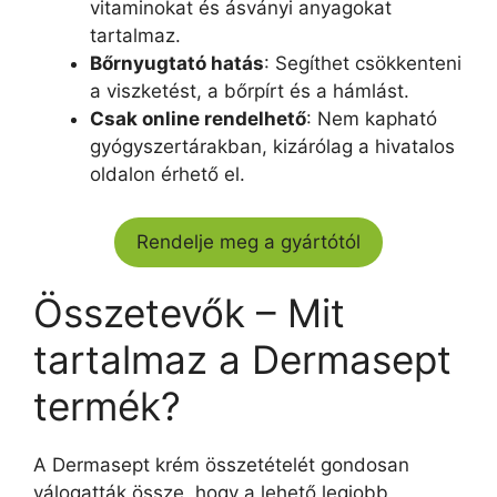
vitaminokat és ásványi anyagokat
tartalmaz.
Bőrnyugtató hatás
: Segíthet csökkenteni
a viszketést, a bőrpírt és a hámlást.
Csak online rendelhető
: Nem kapható
gyógyszertárakban, kizárólag a hivatalos
oldalon érhető el.
Rendelje meg a gyártótól
Összetevők – Mit
tartalmaz a Dermasept
termék?
A Dermasept krém összetételét gondosan
válogatták össze, hogy a lehető legjobb