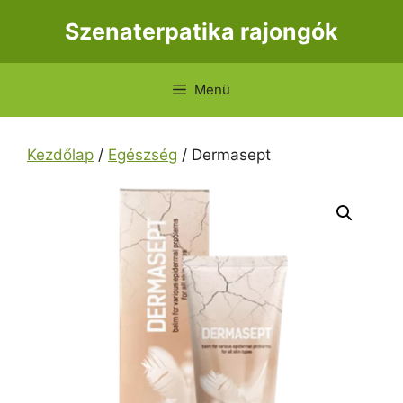
Kilépés
Szenaterpatika rajongók
a
tartalomba
Menü
Kezdőlap
/
Egészség
/ Dermasept