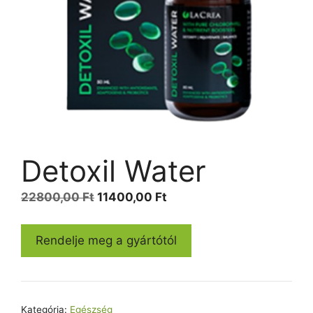
Detoxil Water
Original
Current
22800,00
Ft
11400,00
Ft
price
price
was:
is:
Rendelje meg a gyártótól
22800,00 Ft.
11400,00 Ft.
Kategória:
Egészség