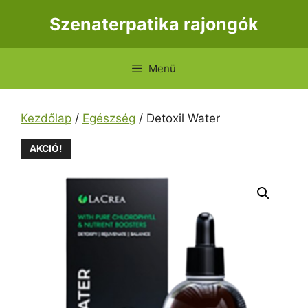
Kilépés
Szenaterpatika rajongók
a
tartalomba
Menü
Kezdőlap
/
Egészség
/ Detoxil Water
AKCIÓ!