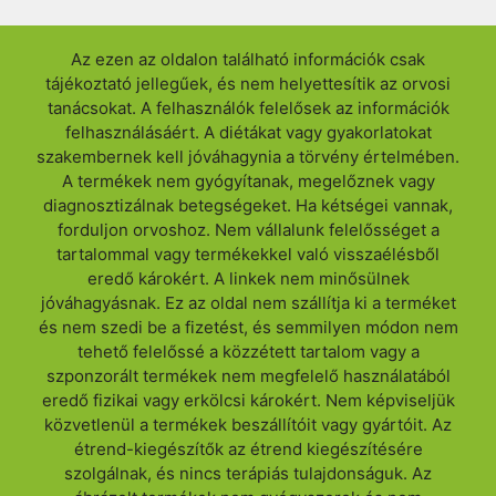
Az ezen az oldalon található információk csak
tájékoztató jellegűek, és nem helyettesítik az orvosi
tanácsokat. A felhasználók felelősek az információk
felhasználásáért. A diétákat vagy gyakorlatokat
szakembernek kell jóváhagynia a törvény értelmében.
A termékek nem gyógyítanak, megelőznek vagy
diagnosztizálnak betegségeket. Ha kétségei vannak,
forduljon orvoshoz. Nem vállalunk felelősséget a
tartalommal vagy termékekkel való visszaélésből
eredő károkért. A linkek nem minősülnek
jóváhagyásnak. Ez az oldal nem szállítja ki a terméket
és nem szedi be a fizetést, és semmilyen módon nem
tehető felelőssé a közzétett tartalom vagy a
szponzorált termékek nem megfelelő használatából
eredő fizikai vagy erkölcsi károkért. Nem képviseljük
közvetlenül a termékek beszállítóit vagy gyártóit. Az
étrend-kiegészítők az étrend kiegészítésére
szolgálnak, és nincs terápiás tulajdonságuk. Az