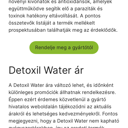
növényi kivonatok és antioxidánsok, amelyek
együttműködve segítik elő a paraziták és
toxinok hatékony eltávolítását. A pontos
összetevők listáját a termék mellékelt
prospektusában találhatják meg az érdeklődők.
Rendelje meg a gyártótól
Detoxil Water ár
A Detoxil Water ára változó lehet, és időnként
különleges promóciók állhatnak rendelkezésre.
Éppen ezért érdemes közvetlenül a gyártó
hivatalos weboldalán tájékozódni az aktuális
árakról és lehetséges kedvezményekről. Fontos
megjegyezni, hogy a Detoxil Water nem kapható
gyógyszertárakban, így az eredeti termék