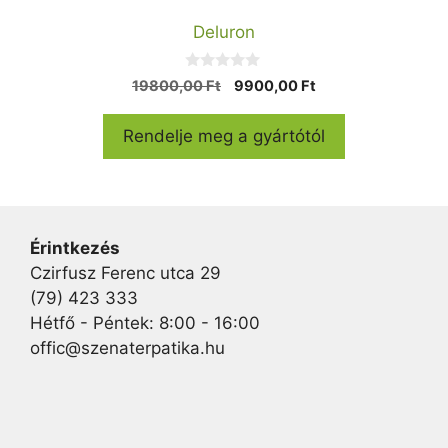
Deluron
0
Original
Current
19800,00
Ft
9900,00
Ft
a
price
price
z
5
was:
is:
Rendelje meg a gyártótól
-
19800,00 Ft.
9900,00 Ft.
b
ő
l
Érintkezés
Czirfusz Ferenc utca 29
(79) 423 333
Hétfő - Péntek: 8:00 - 16:00
offic@szenaterpatika.hu