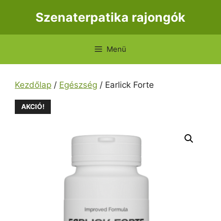
Kilépés
Szenaterpatika rajongók
a
tartalomba
Menü
Kezdőlap
/
Egészség
/ Earlick Forte
AKCIÓ!