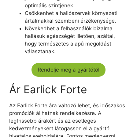
optimális szintjének.
Csökkenhet a hallószervek környezeti
ártalmakkal szembeni érzékenysége.
Növekedhet a felhasználók bizalma
hallásuk egészségét illetően, azáltal,
hogy természetes alapú megoldást
választanak.
Rendelje meg a gyártótól
Ár Earlick Forte
Az Earlick Forte ára változó lehet, és időszakos
promóciók állhatnak rendelkezésre. A
legfrissebb árakért és az esetleges
kedvezményekért látogasson el a gyártó
hivatalos weboldalára. Fontos megjegyezni,