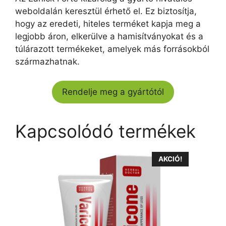
weboldalán keresztül érhető el. Ez biztosítja,
hogy az eredeti, hiteles terméket kapja meg a
legjobb áron, elkerülve a hamisítványokat és a
túlárazott termékeket, amelyek más forrásokból
származhatnak.
Rendelje meg a gyártótól
Kapcsolódó termékek
AKCIÓ!