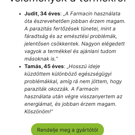
Judit, 34 éves
:
„A Farmacin használata
óta észrevehetően jobban érzem magam.
A parazitás fertőzések tünetei, mint a
fáradtság és az emésztési problémák,
jelentősen csökkentek. Nagyon elégedett
vagyok a termékkel és ajánlani tudom
másoknak is.”
Tamás, 45 éves
:
„Hosszú ideje
küzdöttem különböző egészségügyi
problémákkal, amíg rá nem jöttem, hogy
paraziták okozzák. A Farmacin
használata után végre visszanyertem az
energiámat, és jobban érzem magam.
Köszönöm!”
Rendelje meg a gyártótól