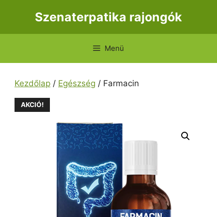
Kilépés
Szenaterpatika rajongók
a
tartalomba
Menü
Kezdőlap
/
Egészség
/ Farmacin
AKCIÓ!