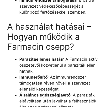
Immunrendszer támogatása
: Erősíti a
szervezet védekezőképességét a
különböző fertőzésekkel szemben.
A használat hatásai –
Hogyan működik a
Farmacin csepp?
Parazitaellenes hatás
: A Farmacin aktív
összetevői közvetlenül a paraziták ellen
hatnak.
Immunerősítő
: Az immunrendszer
támogatása révén növeli a szervezet
ellenálló képességét.
Általános egészségjavító
: A paraziták
eltávolítása után javulhat a felhasználók
általános egészségi állapota.