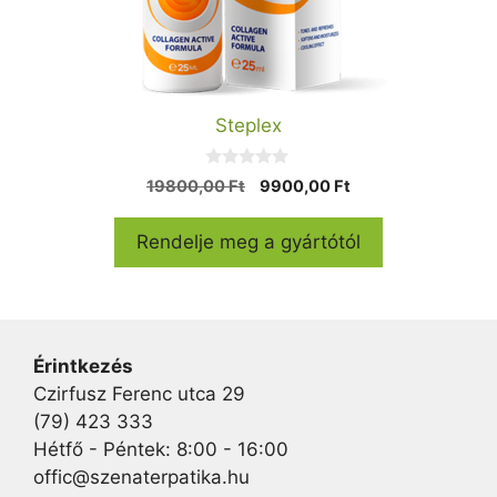
Steplex
0
Original
Current
19800,00
Ft
9900,00
Ft
a
price
price
z
5
was:
is:
Rendelje meg a gyártótól
-
19800,00 Ft.
9900,00 Ft.
b
ő
l
Érintkezés
Czirfusz Ferenc utca 29
(79) 423 333
Hétfő - Péntek: 8:00 - 16:00
offic@szenaterpatika.hu