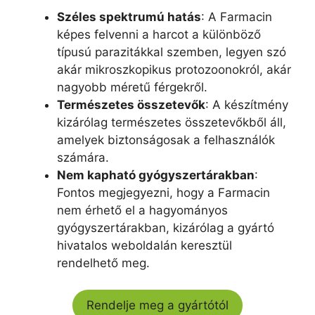
Széles spektrumú hatás
: A Farmacin
képes felvenni a harcot a különböző
típusú parazitákkal szemben, legyen szó
akár mikroszkopikus protozoonokról, akár
nagyobb méretű férgekről.
Természetes összetevők
: A készítmény
kizárólag természetes összetevőkből áll,
amelyek biztonságosak a felhasználók
számára.
Nem kapható gyógyszertárakban
:
Fontos megjegyezni, hogy a Farmacin
nem érhető el a hagyományos
gyógyszertárakban, kizárólag a gyártó
hivatalos weboldalán keresztül
rendelhető meg.
Rendelje meg a gyártótól