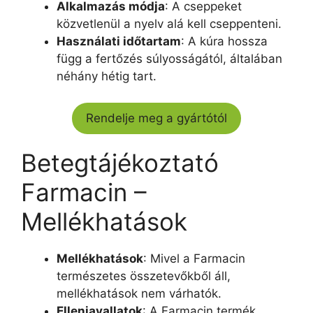
Alkalmazás módja
: A cseppeket
közvetlenül a nyelv alá kell cseppenteni.
Használati időtartam
: A kúra hossza
függ a fertőzés súlyosságától, általában
néhány hétig tart.
Rendelje meg a gyártótól
Betegtájékoztató
Farmacin –
Mellékhatások
Mellékhatások
: Mivel a Farmacin
természetes összetevőkből áll,
mellékhatások nem várhatók.
Ellenjavallatok
: A Farmacin termék