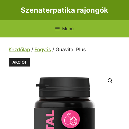
Kilépés
Szenaterpatika rajongók
a
tartalomba
Menü
Kezdőlap
/
Fogyás
/ Guavital Plus
AKCIÓ!