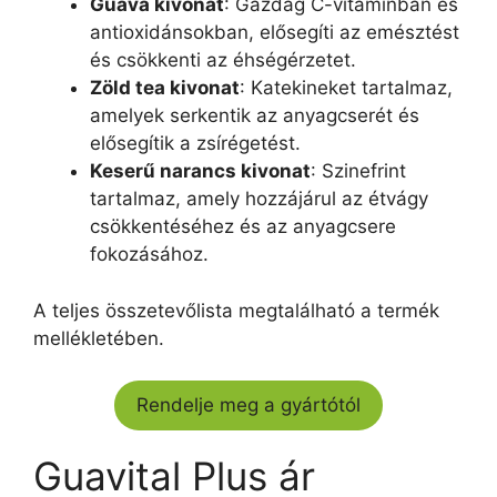
Guava kivonat
: Gazdag C-vitaminban és
antioxidánsokban, elősegíti az emésztést
és csökkenti az éhségérzetet.
Zöld tea kivonat
: Katekineket tartalmaz,
amelyek serkentik az anyagcserét és
elősegítik a zsírégetést.
Keserű narancs kivonat
: Szinefrint
tartalmaz, amely hozzájárul az étvágy
csökkentéséhez és az anyagcsere
fokozásához.
A teljes összetevőlista megtalálható a termék
mellékletében.
Rendelje meg a gyártótól
Guavital Plus ár