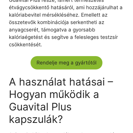
Guavital Plus része, ismert természetes
étvágycsökkentő hatásáról, ami hozzájárulhat a
kalóriabevitel mérsékléséhez. Emellett az
összetevők kombinációja serkentheti az
anyagcserét, támogatva a gyorsabb
kalóriaégetést és segítve a felesleges testzsír
csökkentését.
Rendelje meg a gyártótól
A használat hatásai –
Hogyan működik a
Guavital Plus
kapszulák?