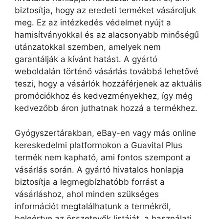
biztosítja, hogy az eredeti terméket vásároljuk
meg. Ez az intézkedés védelmet nyújt a
hamisítványokkal és az alacsonyabb minőségű
utánzatokkal szemben, amelyek nem
garantálják a kívánt hatást. A gyártó
weboldalán történő vásárlás továbbá lehetővé
teszi, hogy a vásárlók hozzáférjenek az aktuális
promóciókhoz és kedvezményekhez, így még
kedvezőbb áron juthatnak hozzá a termékhez.
Gyógyszertárakban, eBay-en vagy más online
kereskedelmi platformokon a Guavital Plus
termék nem kapható, ami fontos szempont a
vásárlás során. A gyártó hivatalos honlapja
biztosítja a legmegbízhatóbb forrást a
vásárláshoz, ahol minden szükséges
információt megtalálhatunk a termékről,
beleértve az összetevők listáját, a használati