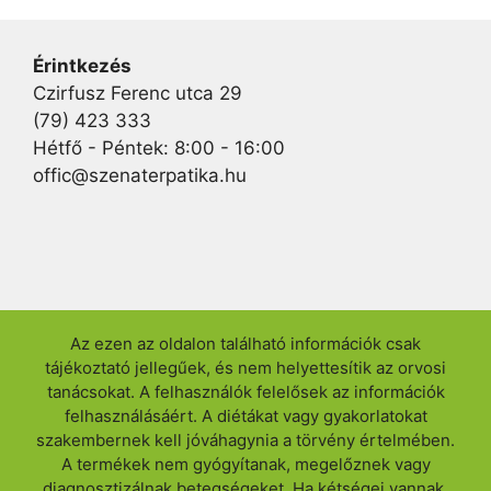
Érintkezés
Czirfusz Ferenc utca 29
(79) 423 333
Hétfő - Péntek: 8:00 - 16:00
offic@szenaterpatika.hu
Az ezen az oldalon található információk csak
tájékoztató jellegűek, és nem helyettesítik az orvosi
tanácsokat. A felhasználók felelősek az információk
felhasználásáért. A diétákat vagy gyakorlatokat
szakembernek kell jóváhagynia a törvény értelmében.
A termékek nem gyógyítanak, megelőznek vagy
diagnosztizálnak betegségeket. Ha kétségei vannak,