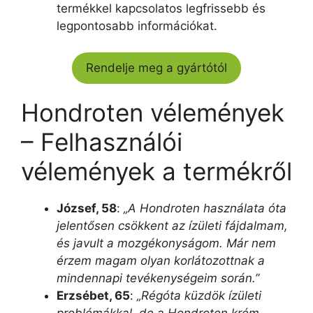
termékkel kapcsolatos legfrissebb és
legpontosabb információkat.
Rendelje meg a gyártótól
Hondroten vélemények
– Felhasználói
vélemények a termékről
József, 58
:
„A Hondroten használata óta
jelentősen csökkent az ízületi fájdalmam,
és javult a mozgékonyságom. Már nem
érzem magam olyan korlátozottnak a
mindennapi tevékenységeim során.”
Erzsébet, 65
:
„Régóta küzdök ízületi