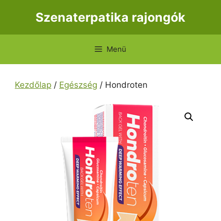
Kilépés
Szenaterpatika rajongók
a
tartalomba
Menü
Kezdőlap
/
Egészség
/ Hondroten