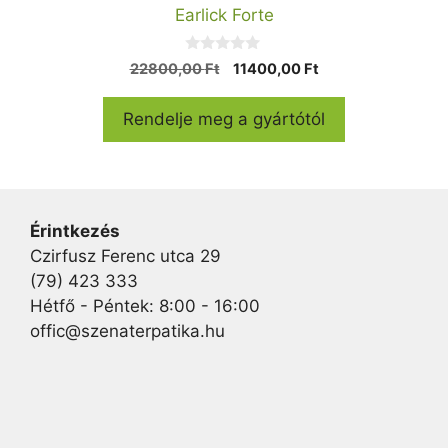
Earlick Forte
0
Original
Current
22800,00
Ft
11400,00
Ft
a
price
price
z
5
was:
is:
Rendelje meg a gyártótól
-
22800,00 Ft.
11400,00 Ft.
b
ő
l
Érintkezés
Czirfusz Ferenc utca 29
(79) 423 333
Hétfő - Péntek: 8:00 - 16:00
offic@szenaterpatika.hu