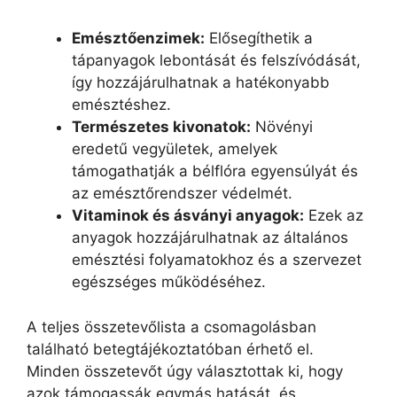
Emésztőenzimek:
Elősegíthetik a
tápanyagok lebontását és felszívódását,
így hozzájárulhatnak a hatékonyabb
emésztéshez.
Természetes kivonatok:
Növényi
eredetű vegyületek, amelyek
támogathatják a bélflóra egyensúlyát és
az emésztőrendszer védelmét.
Vitaminok és ásványi anyagok:
Ezek az
anyagok hozzájárulhatnak az általános
emésztési folyamatokhoz és a szervezet
egészséges működéséhez.
A teljes összetevőlista a csomagolásban
található betegtájékoztatóban érhető el.
Minden összetevőt úgy választottak ki, hogy
azok támogassák egymás hatását, és