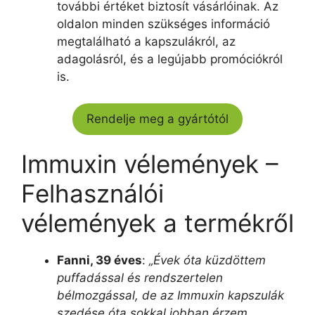
további értéket biztosít vásárlóinak. Az
oldalon minden szükséges információ
megtalálható a kapszulákról, az
adagolásról, és a legújabb promóciókról
is.
Rendelje meg a gyártótól
Immuxin vélemények –
Felhasználói
vélemények a termékről
Fanni, 39 éves
:
„Évek óta küzdöttem
puffadással és rendszertelen
bélmozgással, de az Immuxin kapszulák
szedése óta sokkal jobban érzem