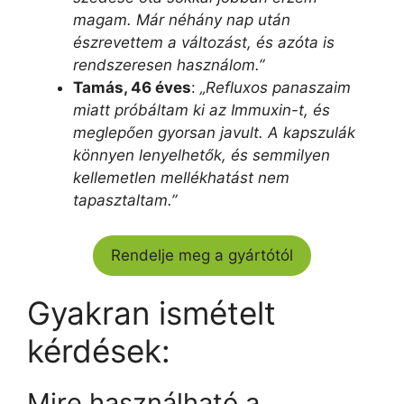
magam. Már néhány nap után
észrevettem a változást, és azóta is
rendszeresen használom.”
Tamás, 46 éves
:
„Refluxos panaszaim
miatt próbáltam ki az Immuxin-t, és
meglepően gyorsan javult. A kapszulák
könnyen lenyelhetők, és semmilyen
kellemetlen mellékhatást nem
tapasztaltam.”
Rendelje meg a gyártótól
Gyakran ismételt
kérdések:
Mire használható a