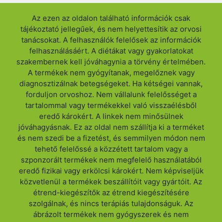
Az ezen az oldalon található információk csak
tájékoztató jellegűek, és nem helyettesítik az orvosi
tanácsokat. A felhasználók felelősek az információk
felhasználásáért. A diétákat vagy gyakorlatokat
szakembernek kell jóváhagynia a törvény értelmében.
A termékek nem gyógyítanak, megelőznek vagy
diagnosztizálnak betegségeket. Ha kétségei vannak,
forduljon orvoshoz. Nem vállalunk felelősséget a
tartalommal vagy termékekkel való visszaélésből
eredő károkért. A linkek nem minősülnek
jóváhagyásnak. Ez az oldal nem szállítja ki a terméket
és nem szedi be a fizetést, és semmilyen módon nem
tehető felelőssé a közzétett tartalom vagy a
szponzorált termékek nem megfelelő használatából
eredő fizikai vagy erkölcsi károkért. Nem képviseljük
közvetlenül a termékek beszállítóit vagy gyártóit. Az
étrend-kiegészítők az étrend kiegészítésére
szolgálnak, és nincs terápiás tulajdonságuk. Az
ábrázolt termékek nem gyógyszerek és nem