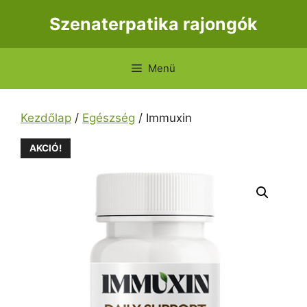
Kilépés
Szenaterpatika rajongók
a
tartalomba
Menü
Kezdőlap
/
Egészség
/ Immuxin
AKCIÓ!