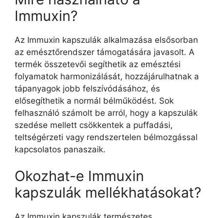
Immuxin?
Az Immuxin kapszulák alkalmazása elsősorban
az emésztőrendszer támogatására javasolt. A
termék összetevői segíthetik az emésztési
folyamatok harmonizálását, hozzájárulhatnak a
tápanyagok jobb felszívódásához, és
elősegíthetik a normál bélműködést. Sok
felhasználó számolt be arról, hogy a kapszulák
szedése mellett csökkentek a puffadási,
teltségérzeti vagy rendszertelen bélmozgással
kapcsolatos panaszaik.
Okozhat-e Immuxin
kapszulák mellékhatásokat?
Az Immuxin kapszulák természetes