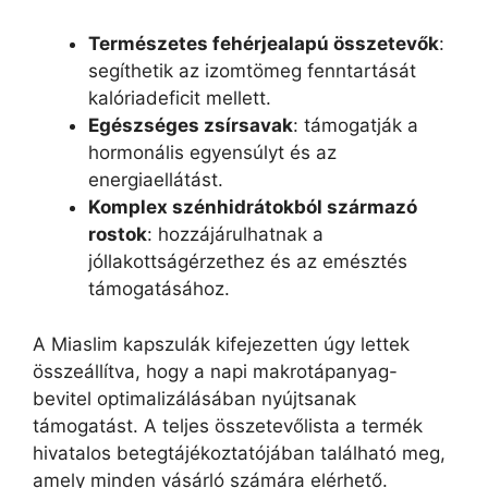
Természetes fehérjealapú összetevők
:
segíthetik az izomtömeg fenntartását
kalóriadeficit mellett.
Egészséges zsírsavak
: támogatják a
hormonális egyensúlyt és az
energiaellátást.
Komplex szénhidrátokból származó
rostok
: hozzájárulhatnak a
jóllakottságérzethez és az emésztés
támogatásához.
A Miaslim kapszulák kifejezetten úgy lettek
összeállítva, hogy a napi makrotápanyag-
bevitel optimalizálásában nyújtsanak
támogatást. A teljes összetevőlista a termék
hivatalos betegtájékoztatójában található meg,
amely minden vásárló számára elérhető.