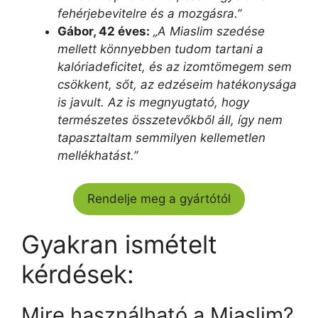
fehérjebevitelre és a mozgásra.”
Gábor, 42 éves:
„A Miaslim szedése
mellett könnyebben tudom tartani a
kalóriadeficitet, és az izomtömegem sem
csökkent, sőt, az edzéseim hatékonysága
is javult. Az is megnyugtató, hogy
természetes összetevőkből áll, így nem
tapasztaltam semmilyen kellemetlen
mellékhatást.”
Rendelje meg a gyártótól
Gyakran ismételt
kérdések:
Mire használható a Miaslim?