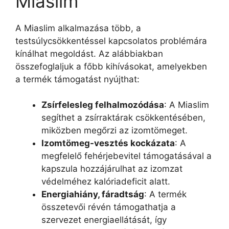
Miaslim
A Miaslim alkalmazása több, a
testsúlycsökkentéssel kapcsolatos problémára
kínálhat megoldást. Az alábbiakban
összefoglaljuk a főbb kihívásokat, amelyekben
a termék támogatást nyújthat:
Zsírfelesleg felhalmozódása
: A Miaslim
segíthet a zsírraktárak csökkentésében,
miközben megőrzi az izomtömeget.
Izomtömeg-vesztés kockázata
: A
megfelelő fehérjebevitel támogatásával a
kapszula hozzájárulhat az izomzat
védelméhez kalóriadeficit alatt.
Energiahiány, fáradtság
: A termék
összetevői révén támogathatja a
szervezet energiaellátását, így