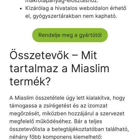
makrotápanyag-elosztáshoz.
Kizárólag a hivatalos weboldalon érhető
el, gyógyszertárakban nem kapható.
Rendelje meg a gyártótól
Összetevők – Mit
tartalmaz a Miaslim
termék?
A Miaslim összetétele úgy lett kialakítva, hogy
támogassa a zsírégetést és az izomzat
megőrzését, miközben hozzájárul a szervezet
megfelelő működéséhez. Bár a teljes
összetevőlista a betegtájékoztatóban található,
néhány főbb komponens kiemelhető: