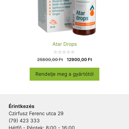
Atar Drops
0
Original
Current
25800,00
Ft
12900,00
Ft
a
price
price
z
5
was:
is:
Rendelje meg a gyártótól
-
25800,00 Ft.
12900,00 Ft.
b
ő
l
Érintkezés
Czirfusz Ferenc utca 29
(79) 423 333
Hétfő - Péntek: 8:00 - 16:00