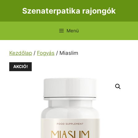
Kilépés
Szenaterpatika rajongók
a
tartalomba
Menü
Kezdőlap
/
Fogyás
/ Miaslim
AKCIÓ!