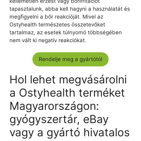
kellemetlen érzést vagy bőrirritációt
tapasztalunk, abba kell hagyni a használatát és
megfigyelni a bőr reakcióját. Mivel az
Ostyhealth természetes összetevőket
tartalmaz, az esetek túlnyomó többségében
nem vált ki negatív reakciókat.
Rendelje meg a gyártótól
Hol lehet megvásárolni
a Ostyhealth terméket
Magyarországon:
gyógyszertár, eBay
vagy a gyártó hivatalos