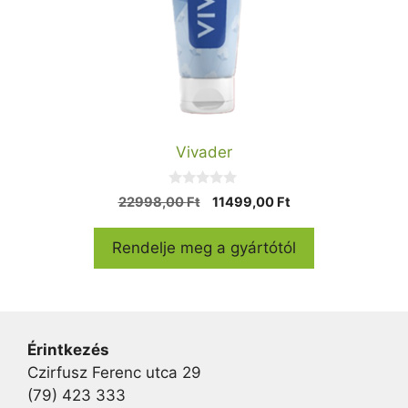
Vivader
0
Original
Current
22998,00
Ft
11499,00
Ft
a
price
price
z
5
was:
is:
Rendelje meg a gyártótól
-
22998,00 Ft.
11499,00 Ft.
b
ő
l
Érintkezés
Czirfusz Ferenc utca 29
(79) 423 333