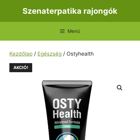
Kilépés
Szenaterpatika rajongók
a
tartalomba
Menü
Kezdőlap
/
Egészség
/ Ostyhealth
AKCIÓ!