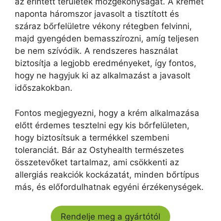
az érintett területek mozgékonyságát. A krémet
naponta háromszor javasolt a tisztított és
száraz bőrfelületre vékony rétegben felvinni,
majd gyengéden bemasszírozni, amíg teljesen
be nem szívódik. A rendszeres használat
biztosítja a legjobb eredményeket, így fontos,
hogy ne hagyjuk ki az alkalmazást a javasolt
időszakokban.
Fontos megjegyezni, hogy a krém alkalmazása
előtt érdemes tesztelni egy kis bőrfelületen,
hogy biztosítsuk a termékkel szembeni
toleranciát. Bár az Ostyhealth természetes
összetevőket tartalmaz, ami csökkenti az
allergiás reakciók kockázatát, minden bőrtípus
más, és előfordulhatnak egyéni érzékenységek.
Rendelje meg a gyártótól