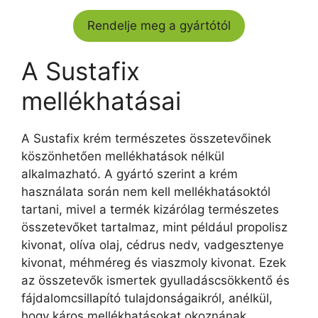
Rendelje meg a gyártótól
A Sustafix
mellékhatásai
A Sustafix krém természetes összetevőinek
köszönhetően mellékhatások nélkül
alkalmazható. A gyártó szerint a krém
használata során nem kell mellékhatásoktól
tartani, mivel a termék kizárólag természetes
összetevőket tartalmaz, mint például propolisz
kivonat, olíva olaj, cédrus nedv, vadgesztenye
kivonat, méhméreg és viaszmoly kivonat. Ezek
az összetevők ismertek gyulladáscsökkentő és
fájdalomcsillapító tulajdonságaikról, anélkül,
hogy káros mellékhatásokat okoznának.