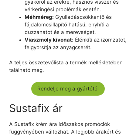
gyakorol az erekre, hasznos visszér és
vérkeringési problémák esetén.
Méhméreg:
Gyulladáscsökkentő és
fájdalomcsillapító hatású, enyhíti a
duzzanatot és a merevséget.
Viaszmoly kivonat:
Élénkíti az izomzatot,
felgyorsítja az anyagcserét.
A teljes összetevőlista a termék mellékletében
található meg.
Rendelje meg a gyártótól
Sustafix ár
A Sustafix krém ára időszakos promóciók
függvényében változhat. A legjobb árakért és