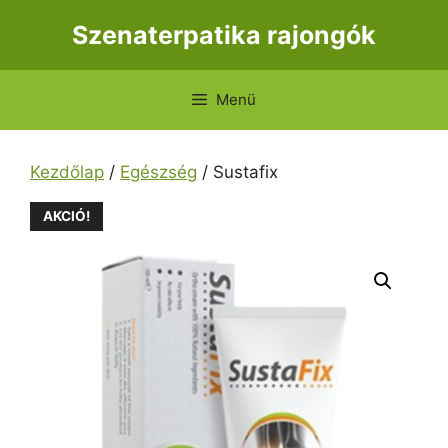
Kilépés
Szenaterpatika rajongók
a
tartalomba
Menü
Kezdőlap
/
Egészség
/ Sustafix
AKCIÓ!