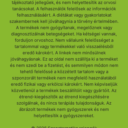
tájékoztató jellegűek, és nem helyettesítik az orvosi
tanácsokat. A felhasználók felelősek az információk
felhasználásáért. A diétákat vagy gyakorlatokat
szakembernek kell jóváhagynia a törvény értelmében.
A termékek nem gyógyítanak, megelőznek vagy
diagnosztizálnak betegségeket. Ha kétségei vannak,
forduljon orvoshoz. Nem vállalunk felelősséget a
tartalommal vagy termékekkel való visszaélésből
eredő károkért. A linkek nem minősülnek
jóváhagyásnak. Ez az oldal nem szállítja ki a terméket
és nem szedi be a fizetést, és semmilyen módon nem
tehető felelőssé a közzétett tartalom vagy a
szponzorált termékek nem megfelelő használatából
eredő fizikai vagy erkölcsi károkért. Nem képviseljük
közvetlenül a termékek beszállítóit vagy gyártóit. Az
étrend-kiegészítők az étrend kiegészítésére
szolgálnak, és nincs terápiás tulajdonságuk. Az
ábrázolt termékek nem gyógyszerek és nem
helyettesítik a gyógyszereket.