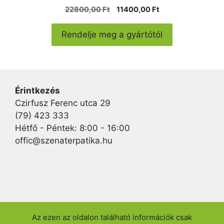
0
Original
Current
22800,00
Ft
11400,00
Ft
a
price
price
z
5
was:
is:
Rendelje meg a gyártótól
-
22800,00 Ft.
11400,00 Ft.
b
ő
l
Érintkezés
Czirfusz Ferenc utca 29
(79) 423 333
Hétfő - Péntek: 8:00 - 16:00
offic@szenaterpatika.hu
Az ezen az oldalon található információk csak