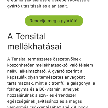
eredmények elérése érdekében kövesse a
gyártó utasításait és ajánlásait.
Rendelje meg a gyártótól
A Tensital
mellékhatásai
A Tensital természetes összetevőinek
köszönhetően mellékhatásoktól való félelem
nélkül alkalmazható. A gyártó szerint a
kapszulák olyan természetes anyagokat
tartalmaznak, mint a citromfű, a galagonya, a
fokhagyma és a B6-vitamin, amelyek
hozzájárulnak a szív- és érrendszer
egészségének javításához és a magas
vérnyomás csökkentéséhez anélkül, hogy