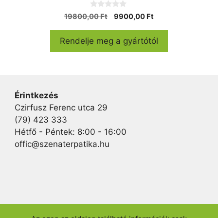
0
Original
Current
19800,00
Ft
9900,00
Ft
a
price
price
z
5
was:
is:
Rendelje meg a gyártótól
-
19800,00 Ft.
9900,00 Ft.
b
ő
l
Érintkezés
Czirfusz Ferenc utca 29
(79) 423 333
Hétfő - Péntek: 8:00 - 16:00
offic@szenaterpatika.hu