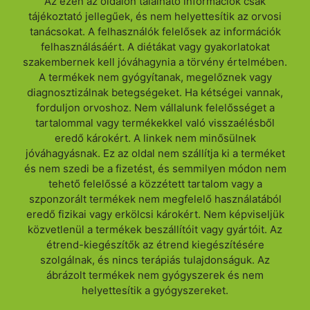
Az ezen az oldalon található információk csak
tájékoztató jellegűek, és nem helyettesítik az orvosi
tanácsokat. A felhasználók felelősek az információk
felhasználásáért. A diétákat vagy gyakorlatokat
szakembernek kell jóváhagynia a törvény értelmében.
A termékek nem gyógyítanak, megelőznek vagy
diagnosztizálnak betegségeket. Ha kétségei vannak,
forduljon orvoshoz. Nem vállalunk felelősséget a
tartalommal vagy termékekkel való visszaélésből
eredő károkért. A linkek nem minősülnek
jóváhagyásnak. Ez az oldal nem szállítja ki a terméket
és nem szedi be a fizetést, és semmilyen módon nem
tehető felelőssé a közzétett tartalom vagy a
szponzorált termékek nem megfelelő használatából
eredő fizikai vagy erkölcsi károkért. Nem képviseljük
közvetlenül a termékek beszállítóit vagy gyártóit. Az
étrend-kiegészítők az étrend kiegészítésére
szolgálnak, és nincs terápiás tulajdonságuk. Az
ábrázolt termékek nem gyógyszerek és nem
helyettesítik a gyógyszereket.