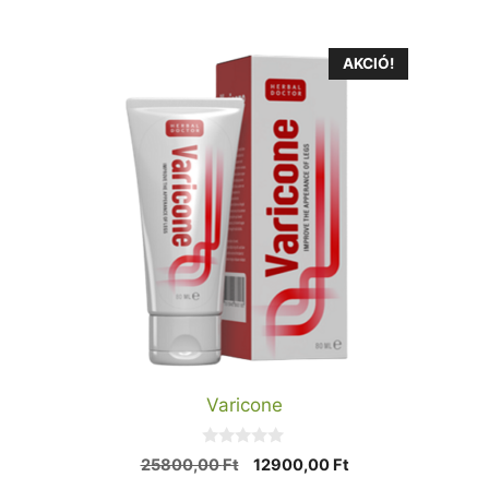
l
AKCIÓ!
Varicone
0
Original
Current
25800,00
Ft
12900,00
Ft
a
price
price
z