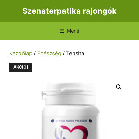
Kilépés
Szenaterpatika rajongók
a
tartalomba
Menü
Kezdőlap
/
Egészség
/ Tensital
AKCIÓ!