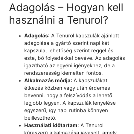
Adagolás – Hogyan kell
használni a Tenurol?
Adagolás
: A Tenurol kapszulák ajánlott
adagolása a gyártó szerint napi két
kapszula, lehetőség szerint reggel és
este, bő folyadékkal bevéve. Az adagolás
igazítható az egyéni igényekhez, de a
rendszeresség kiemelten fontos.
Alkalmazás módja
: A kapszulákat
étkezés közben vagy után érdemes
bevenni, hogy a felszívódás a lehető
legjobb legyen. A kapszulák lenyelése
egyszerű, így napi rutinba könnyen
beilleszthető.
Használati időtartam
: A Tenurol
kúraszerű alkalmazása javasolt, amely