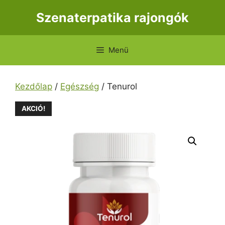
Kilépés
Szenaterpatika rajongók
a
tartalomba
Menü
Kezdőlap
/
Egészség
/ Tenurol
AKCIÓ!