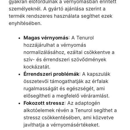
gyakran előfordulnak a vérnyomásban érintett
személyeknél. A gyártó ajánlása szerint a
termék rendszeres használata segíthet ezek
enyhítésében.
Magas vérnyomás
: A Tenurol
hozzájárulhat a vérnyomás
normalizálásához, ezáltal csökkentve a
szív- és érrendszeri szövődmények
kockázatát.
Érrendszeri problémák
: A kapszulák
összetevői támogathatják az érfalak
rugalmasságát és egészségét, ami
elősegítheti a megfelelő véráramlást.
Fokozott stressz
: Az adaptogén
alkotóelemek révén a Tenurol segíthet a
stressz csökkentésében, ami közvetve
javíthatja a vérnyomásértékeket.