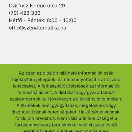
Czirfusz Ferenc utca 29
(79) 423 333
Hétfő - Péntek: 8:00 - 16:00
offic@szenaterpatika.hu
Az ezen az oldalon található információk csak
tájékoztató jellegűek, és nem helyettesítik az orvosi
tanácsokat. A felhasználók felelősek az információk
felhasználásáért. A diétákat vagy gyakorlatokat
szakembernek kell jóváhagynia a törvény értelmében.
A termékek nem gyógyítanak, megelőznek vagy
diagnosztizálnak betegségeket. Ha kétségei vannak,
forduljon orvoshoz. Nem vállalunk felelősséget a
tartalommal vagy termékekkel való visszaélésből
eredő károkért. A linkek nem minősülnek