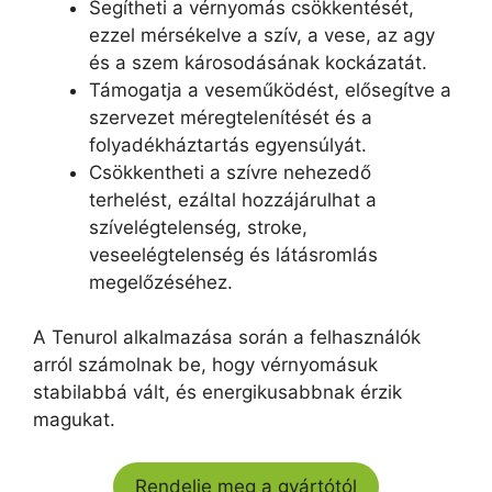
Segítheti a vérnyomás csökkentését,
ezzel mérsékelve a szív, a vese, az agy
és a szem károsodásának kockázatát.
Támogatja a veseműködést, elősegítve a
szervezet méregtelenítését és a
folyadékháztartás egyensúlyát.
Csökkentheti a szívre nehezedő
terhelést, ezáltal hozzájárulhat a
szívelégtelenség, stroke,
veseelégtelenség és látásromlás
megelőzéséhez.
A Tenurol alkalmazása során a felhasználók
arról számolnak be, hogy vérnyomásuk
stabilabbá vált, és energikusabbnak érzik
magukat.
Rendelje meg a gyártótól