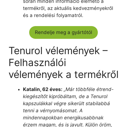
során minden információ elérhető a
termékről, az aktuális kedvezményekről
és a rendelési folyamatról.
Rendelje meg a gyártótól
Tenurol vélemények –
Felhasználói
vélemények a termékről
Katalin, 62 éves:
„Már többféle étrend-
kiegészítőt kipróbáltam, de a Tenurol
kapszulákkal végre sikerült stabilabbá
tenni a vérnyomásomat. A
mindennapokban energikusabbnak
érzem magam, és is javult. Külön öröm,