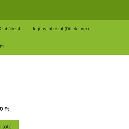
Szabályzat
Jogi nyilatkozat (Disclaimer)
om
Current
00
Ft
price
is:
rtótól