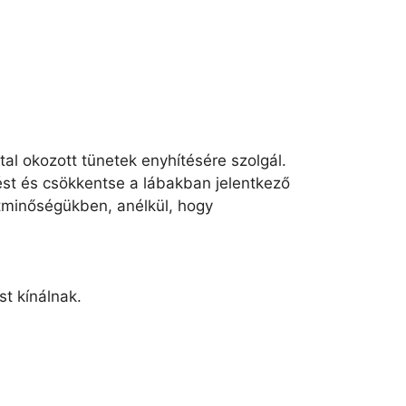
tal okozott tünetek enyhítésére szolgál.
ést és csökkentse a lábakban jelentkező
letminőségükben, anélkül, hogy
t kínálnak.