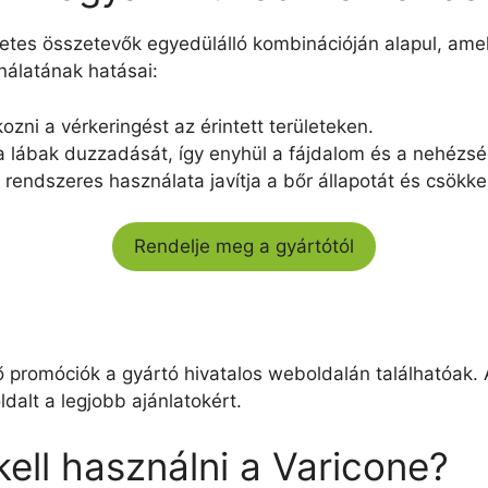
es összetevők egyedülálló kombinációján alapul, amelye
nálatának hatásai:
kozni a vérkeringést az érintett területeken.
a lábak duzzadását, így enyhül a fájdalom és a nehézsé
 rendszeres használata javítja a bőr állapotát és csökke
Rendelje meg a gyártótól
tő promóciók a gyártó hivatalos weboldalán találhatóak.
dalt a legjobb ajánlatokért.
ell használni a Varicone?