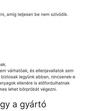
zni, amíg teljesen be nem szívódik.
óak.
em várhatóak, és ellenjavallatok sem
y biztosak legyünk abban, nincsenek-e
anyagok ellenére is előfordulhatnak
mes lehet bőrpróbát végezni.
gy a gyártó