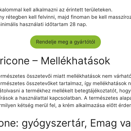
kalommal kell alkalmazni az érintett területeken.
y rétegben kell felvinni, majd finoman be kell masszíro
minimális használati időtartam 28 nap.
Rendelje meg a gyártótól
ricone – Mellékhatások
ermészetes összetevői miatt mellékhatások nem várhat
ermészetes összetevőket tartalmaz, így mellékhatások n
átolvasni a termékhez mellékelt betegtájékoztatót, hog
őírások a használattal kapcsolatban. A természetes alap
milyen kétség merül fel, a krém alkalmazása előtt érde
cone: gyógyszertár, Emag va