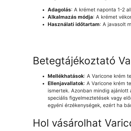
Adagolás
: A krémet naponta 1-2 al
Alkalmazás módja
: A krémet vékon
Használati időtartam
: A javasolt 
Betegtájékoztató Va
Mellékhatások
: A Varicone krém t
Ellenjavallatok
: A Varicone krém t
ismertek. Azonban mindig ajánlott 
speciális figyelmeztetések vagy el
egyéni érzékenységek, ezért ha bár
Hol vásárolhat Vari