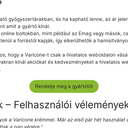
?
ó gyógyszertárakban, és ha kapható lenne, az ár jel
int amit a gyártó kínál.
nline boltokban, mint például az Emag vagy mások, csak
lenül a forrástól kapják, így elkerülhetők a hamisítván
os, hogy a Varicone-t csak a hivatalos weboldalon vásár
akran kínál akciókat és kedvezményeket a hivatalos we
.
Rendelje meg a gyártótól
 – Felhasználói vélemények
ok a Varicone krémmel. Már az első pár hét használat 
tak a nap végére.”