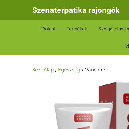
Kilépés
Szenaterpatika rajongók
a
tartalomba
Főoldal
Termékek
Szolgáltatásai
V
Kezdőlap
/
Egészség
/ Varicone