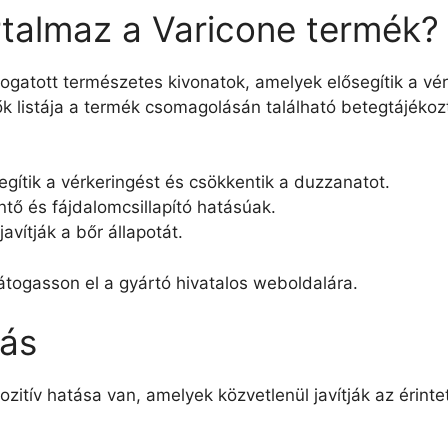
rtalmaz a Varicone termék?
gatott természetes kivonatok, amelyek elősegítik a vér
ők listája a termék csomagolásán található betegtájéko
egítik a vérkeringést és csökkentik a duzzanatot.
tő és fájdalomcsillapító hatásúak.
javítják a bőr állapotát.
átogasson el a gyártó hivatalos weboldalára.
tás
itív hatása van, amelyek közvetlenül javítják az érint