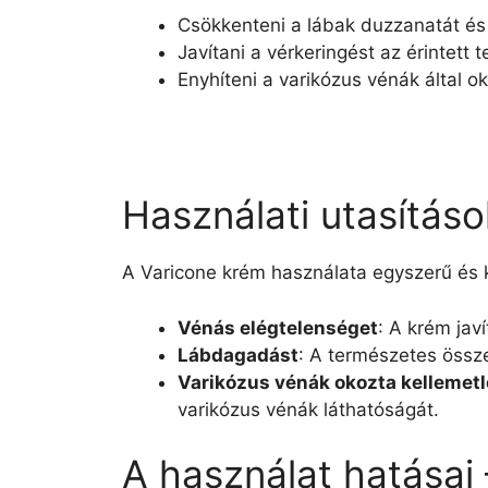
Csökkenteni a lábak duzzanatát és
Javítani a vérkeringést az érintett t
Enyhíteni a varikózus vénák által o
Használati utasítás
A Varicone krém használata egyszerű és 
Vénás elégtelenséget
: A krém javí
Lábdagadást
: A természetes össz
Varikózus vénák okozta kellemet
varikózus vénák láthatóságát.
A használat hatásai