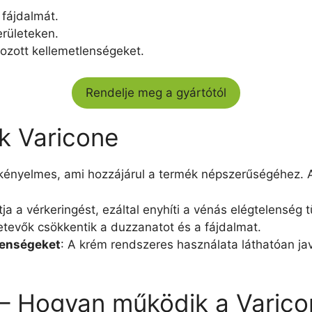
 fájdalmát.
erületeken.
kozott kellemetlenségeket.
Rendelje meg a gyártótól
ok Varicone
kényelmes, ami hozzájárul a termék népszerűségéhez. 
tja a vérkeringést, ezáltal enyhíti a vénás elégtelenség t
etevők csökkentik a duzzanatot és a fájdalmat.
lenségeket
: A krém rendszeres használata láthatóan javí
 – Hogyan működik a Varic