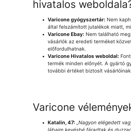
hivatalos weboldala
Varicone gyógyszertár:
Nem kaphat
által felszámított jutalékok miatt, m
Varicone Ebay:
Nem található meg o
vásárlók az eredeti terméket közvet
előfordulhatnak.
Varicone Hivatalos weboldal:
Font
termék minden előnyét. A gyártó gy
további értéket biztosít vásárlóinak
Varicone vélemények
Katalin, 47:
„Nagyon elégedett vagy
lábaim kevésbé fáradtak és duzzad