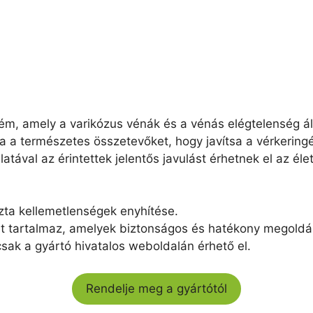
krém, amely a varikózus vénák és a vénás elégtelenség ál
 a természetes összetevőket, hogy javítsa a vérkering
atával az érintettek jelentős javulást érhetnek el az é
zta kellemetlenségek enyhítése.
t tartalmaz, amelyek biztonságos és hatékony megoldás
ak a gyártó hivatalos weboldalán érhető el.
Rendelje meg a gyártótól