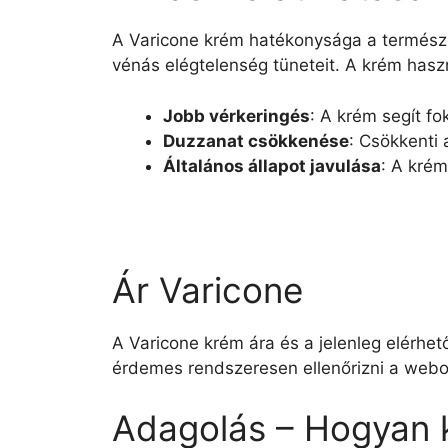
A Varicone krém hatékonysága a természet
vénás elégtelenség tüneteit. A krém hasz
Jobb vérkeringés
: A krém segít fo
Duzzanat csökkenése
: Csökkenti 
Általános állapot javulása
: A krém
Ár Varicone
A Varicone krém ára és a jelenleg elérhe
érdemes rendszeresen ellenőrizni a webol
Adagolás – Hogyan k