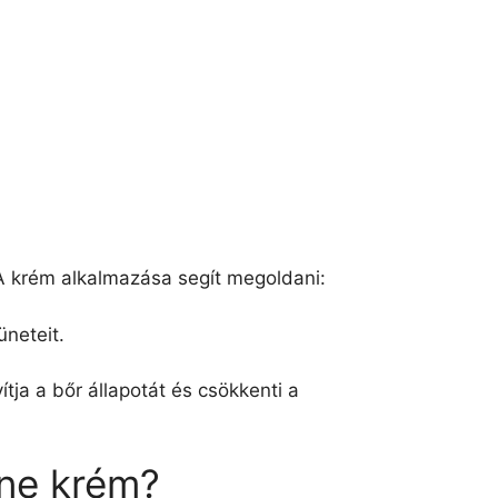
A krém alkalmazása segít megoldani:
üneteit.
tja a bőr állapotát és csökkenti a
one krém?