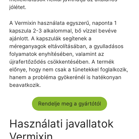
jólétet.
A Vermixin használata egyszerű, naponta 1
kapszula 2-3 alkalommal, bő vízzel bevéve
ajánlott. A kapszulák segítenek a
méreganyagok eltávolításában, a gyulladásos
folyamatok enyhítésében, valamint az
újrafertőződés csökkentésében. A termék
előnye, hogy nem csak a tünetekkel foglalkozik,
hanem a probléma gyökerénél is hatékonyan
beavatkozik.
Rendelje meg a gyártótól
Használati javallatok
Vermixin