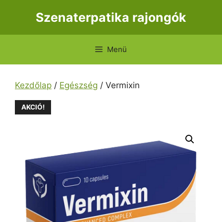
Kilépés
Szenaterpatika rajongók
a
tartalomba
Menü
Kezdőlap
/
Egészség
/ Vermixin
AKCIÓ!