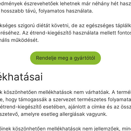
redmények észrevehetőek lehetnek már néhány hét hasz
 hosszabb távú, folyamatos használata.
kséges szigorú diétát követni, de az egészséges táplá
réséhez. Az étrend-kiegészítő használata mellett fonto
mális működését.
Rendelje meg a gyártótól
ékhatásai
k köszönhetően mellékhatások nem várhatóak. A termék
e, hogy támogassák a szervezet természetes folyamatai
rend-kiegészítő esetében, ajánlott a címke és az össz
szetevő, amelyre esetleg allergiásak vagyunk.
őinek köszönhetően mellékhatások nem jellemzőek, min