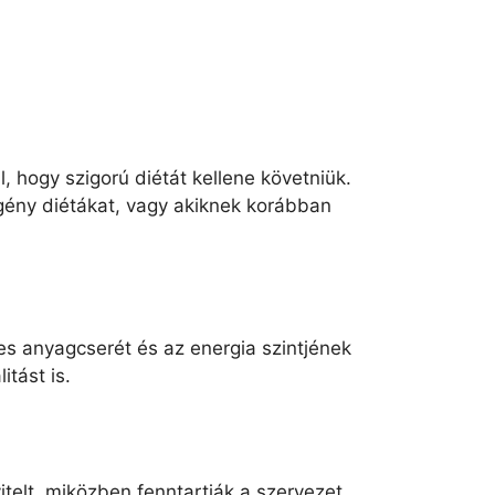
 hogy szigorú diétát kellene követniük.
egény diétákat, vagy akiknek korábban
es anyagcserét és az energia szintjének
itást is.
telt, miközben fenntartják a szervezet