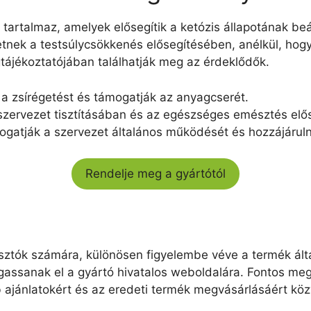
artalmaz, amelyek elősegítik a ketózis állapotának beál
tnek a testsúlycsökkenés elősegítésében, anélkül, hog
gtájékoztatójában találhatják meg az érdeklődők.
k a zsírégetést és támogatják az anyagcserét.
 szervezet tisztításában és az egészséges emésztés elő
ogatják a szervezet általános működését és hozzájáru
Rendelje meg a gyártótól
sztók számára, különösen figyelembe véve a termék által
gassanak el a gyártó hivatalos weboldalára. Fontos me
ajánlatokért és az eredeti termék megvásárlásáért közve