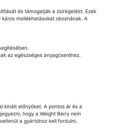
lítását és támogatják a zsírégetést. Ezek
y káros mellékhatásokat okoznának. A
segítésében.
lnak az egészséges anyagcseréhez.
 kínált előnyöket. A pontos ár és a
gjegyezni, hogy a Weight Berry nem
tlenül a gyártóhoz kell fordulni.