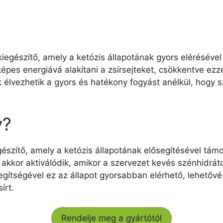
iegészítő, amely a ketózis állapotának gyors elérésével 
pes energiává alakítani a zsírsejteket, csökkentve ezze
 élvezhetik a gyors és hatékony fogyást anélkül, hogy s
y?
észítő, amely a ketózis állapotának elősegítésével támo
akkor aktiválódik, amikor a szervezet kevés szénhidrá
egítségével ez az állapot gyorsabban elérhető, lehetőv
írt.
Rendelje meg a gyártótól