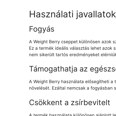
Használati javallato
Fogyás
A Weight Berry cseppet különösen azok szá
Ez a termék ideális választás lehet azok
nem sikerült tartós eredményeket elérniük
Támogathatja az egészs
A Weight Berry használata elősegítheti a
növelését. Ezáltal nemcsak a fogyásban seg
Csökkent a zsírbevitelt
A termék használata különösen ajánlott le