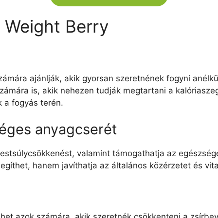
k Weight Berry
mára ajánlják, akik gyorsan szeretnének fogyni anélkül,
 számára is, akik nehezen tudják megtartani a kalóriasz
 a fogyás terén.
éges anyagcserét
 testsúlycsökkenést, valamint támogathatja az egészség
íthet, hanem javíthatja az általános közérzetet és vital
het azok számára, akik szeretnék csökkenteni a zsírbevi