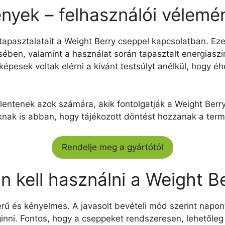
nyek – felhasználói vélemé
tapasztalatait a Weight Berry cseppel kapcsolatban. Ez
ében, valamint a használat során tapasztalt energiaszi
épesek voltak elérni a kívánt testsúlyt anélkül, hogy éhe
lentenek azok számára, akik fontolgatják a Weight Berry
nak is abban, hogy tájékozott döntést hozzanak a term
Rendelje meg a gyártótól
n kell használni a Weight B
ű és kényelmes. A javasolt bevételi mód szerint napont
ginni. Fontos, hogy a cseppeket rendszeresen, lehetőle