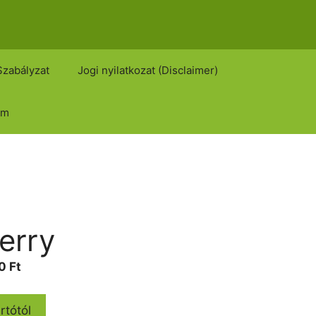
Szabályzat
Jogi nyilatkozat (Disclaimer)
om
erry
Current
00
Ft
price
is:
rtótól