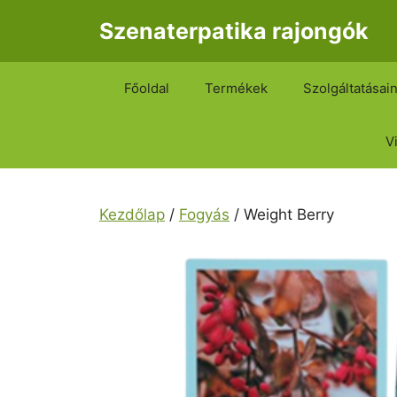
Kilépés
Szenaterpatika rajongók
a
tartalomba
Főoldal
Termékek
Szolgáltatásai
V
Kezdőlap
/
Fogyás
/ Weight Berry