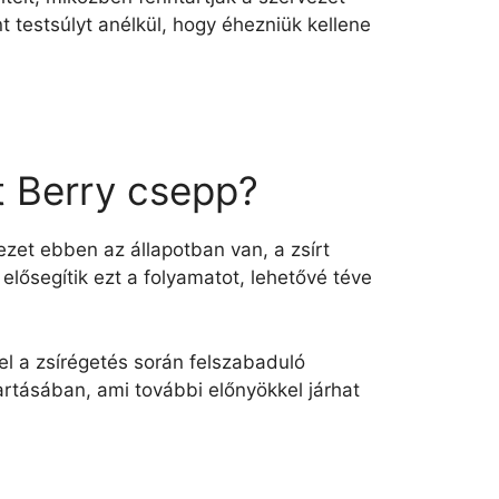
 testsúlyt anélkül, hogy éhezniük kellene
t Berry csepp?
ezet ebben az állapotban van, a zsírt
lősegítik ezt a folyamatot, lehetővé téve
el a zsírégetés során felszabaduló
artásában, ami további előnyökkel járhat