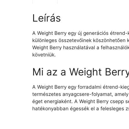
Leírás
A Weight Berry egy új generációs étrend-k
különleges összetevőinek köszönhetően ké
Weight Berry használatával a felhasználók
követniük.
Mi az a Weight Berr
A Weight Berry egy forradalmi étrend-kieg
természetes anyagcsere-folyamat, amely 
éget energiaként. A Weight Berry csepp s
hatékonyabban égessék el a felesleges zs