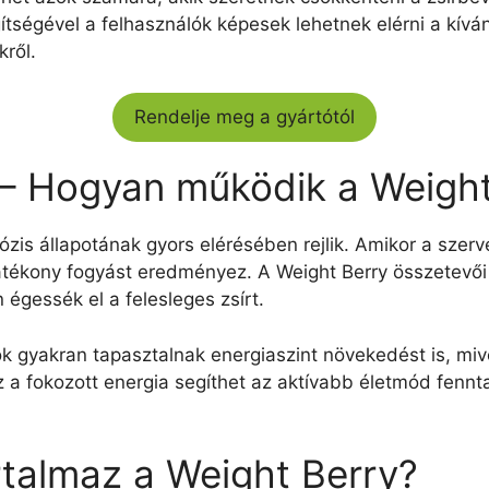
ségével a felhasználók képesek lehetnek elérni a kívánt
kről.
Rendelje meg a gyártótól
 – Hogyan működik a Weigh
is állapotának gyors elérésében rejlik. Amikor a szerv
atékony fogyást eredményez. A Weight Berry összetevői e
égessék el a felesleges zsírt.
ók gyakran tapasztalnak energiaszint növekedést is, miv
z a fokozott energia segíthet az aktívabb életmód fennt
rtalmaz a Weight Berry?