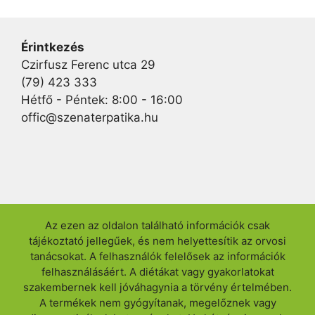
Érintkezés
Czirfusz Ferenc utca 29
(79) 423 333
Hétfő - Péntek: 8:00 - 16:00
offic@szenaterpatika.hu
Az ezen az oldalon található információk csak
tájékoztató jellegűek, és nem helyettesítik az orvosi
tanácsokat. A felhasználók felelősek az információk
felhasználásáért. A diétákat vagy gyakorlatokat
szakembernek kell jóváhagynia a törvény értelmében.
A termékek nem gyógyítanak, megelőznek vagy