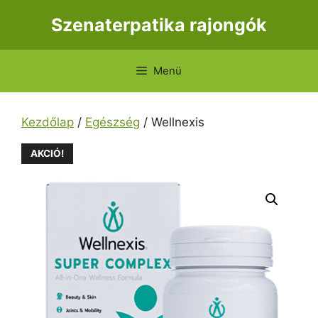
Kilépés
Szenaterpatika rajongók
a
tartalomba
Menü
Kezdőlap
/
Egészség
/ Wellnexis
AKCIÓ!