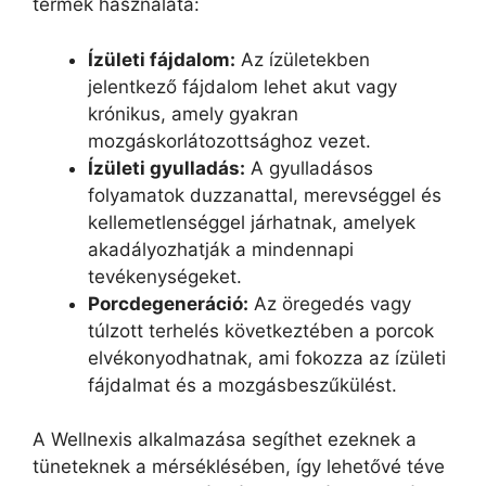
termék használata:
Ízületi fájdalom:
Az ízületekben
jelentkező fájdalom lehet akut vagy
krónikus, amely gyakran
mozgáskorlátozottsághoz vezet.
Ízületi gyulladás:
A gyulladásos
folyamatok duzzanattal, merevséggel és
kellemetlenséggel járhatnak, amelyek
akadályozhatják a mindennapi
tevékenységeket.
Porcdegeneráció:
Az öregedés vagy
túlzott terhelés következtében a porcok
elvékonyodhatnak, ami fokozza az ízületi
fájdalmat és a mozgásbeszűkülést.
A Wellnexis alkalmazása segíthet ezeknek a
tüneteknek a mérséklésében, így lehetővé téve