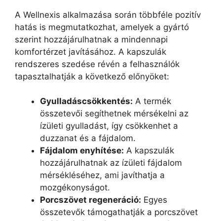
A Wellnexis alkalmazása során többféle pozitív
hatás is megmutatkozhat, amelyek a gyártó
szerint hozzájárulhatnak a mindennapi
komfortérzet javításához. A kapszulák
rendszeres szedése révén a felhasználók
tapasztalhatják a következő előnyöket:
Gyulladáscsökkentés:
A termék
összetevői segíthetnek mérsékelni az
ízületi gyulladást, így csökkenhet a
duzzanat és a fájdalom.
Fájdalom enyhítése:
A kapszulák
hozzájárulhatnak az ízületi fájdalom
mérsékléséhez, ami javíthatja a
mozgékonyságot.
Porcszövet regeneráció:
Egyes
összetevők támogathatják a porcszövet