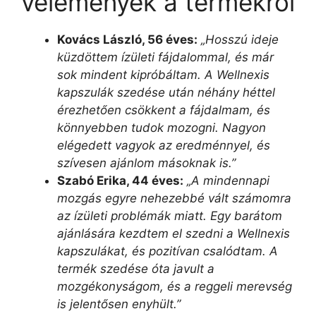
vélemények a termékről
Kovács László, 56 éves:
„Hosszú ideje
küzdöttem ízületi fájdalommal, és már
sok mindent kipróbáltam. A Wellnexis
kapszulák szedése után néhány héttel
érezhetően csökkent a fájdalmam, és
könnyebben tudok mozogni. Nagyon
elégedett vagyok az eredménnyel, és
szívesen ajánlom másoknak is.”
Szabó Erika, 44 éves:
„A mindennapi
mozgás egyre nehezebbé vált számomra
az ízületi problémák miatt. Egy barátom
ajánlására kezdtem el szedni a Wellnexis
kapszulákat, és pozitívan csalódtam. A
termék szedése óta javult a
mozgékonyságom, és a reggeli merevség
is jelentősen enyhült.”