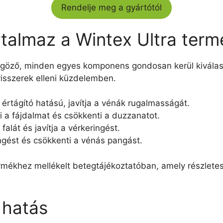
Rendelje meg a gyártótól
rtalmaz a Wintex Ultra term
nyűgöző, minden egyes komponens gondosan kerül kivála
isszerek elleni küzdelemben.
értágító hatású, javítja a vénák rugalmasságát.
i a fájdalmat és csökkenti a duzzanatot.
 falát és javítja a vérkeringést.
ingést és csökkenti a vénás pangást.
termékhez mellékelt betegtájékoztatóban, amely részlete
 hatás