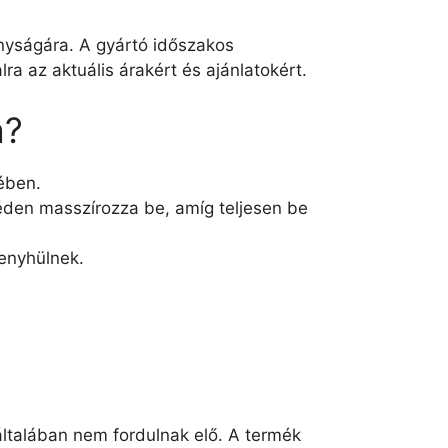
onyságára. A gyártó időszakos
a az aktuális árakért és ajánlatokért.
a?
ében.
géden masszírozza be, amíg teljesen be
 enyhülnek.
ltalában nem fordulnak elő. A termék