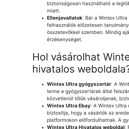
biztonságosan használható a legtö
miatt.
Ellenjavallatok
: Bár a Wintex Ultra
felhasználók előzetesen tanulmányoz
összetevőkkel szemben. Mindig aján
érzékenységet.
Hol vásárolhat Wint
hivatalos weboldala
Wintex Ultra gyógyszertár
: A Win
lenne a gyógyszertárak által felszám
közvetlenül tőlük vásároljanak, biz
Wintex Ultra Ebay
: A Wintex Ultra
biztosítja, hogy a vásárlók az ered
platformokon előfordulhatnak. A g
Wintex Ultra Hivatalos weboldal
: