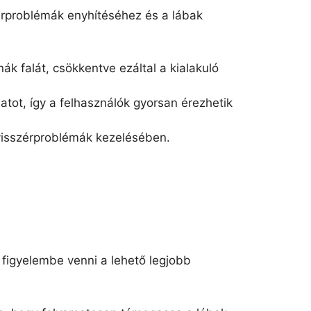
érproblémák enyhítéséhez és a lábak
k falát, csökkentve ezáltal a kialakuló
natot, így a felhasználók gyorsan érezhetik
a visszérproblémák kezelésében.
figyelembe venni a lehető legjobb