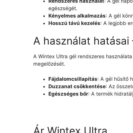
Rendszeres használat
: A gél nap
egészségét.
Kényelmes alkalmazás
: A gél kön
Hosszú távú kezelés
: A legjobb e
A használat hatásai
A Wintex Ultra gél rendszeres használata
megelőzését.
Fájdalomcsillapítás
: A gél hűsítő 
Duzzanat csökkentése
: Az összet
Egészséges bőr
: A termék hidratá
Ár Wintex Ultra