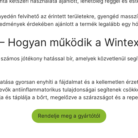
onta kétszeri használata ajánlott, lehetőleg reggel és 
nyedén felvihető az érintett területekre, gyengéd massz
redmények érdekében ajánlott a termék legalább egy hó
 – Hogyan működik a Wintex
 számos jótékony hatással bír, amelyek közvetlenül segí
hatása gyorsan enyhíti a fájdalmat és a kellemetlen érze
evők antiinflammatorikus tulajdonságai segítenek csökk
lja és táplálja a bőrt, megelőzve a szárazságot és a rep
Rendelje meg a gyártótól