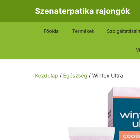
Kilépés
Szenaterpatika rajongók
a
tartalomba
Főoldal
Termékek
Szolgáltatásai
V
Kezdőlap
/
Egészség
/ Wintex Ultra