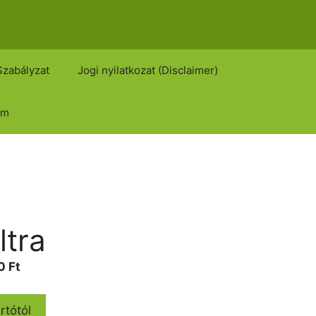
Szabályzat
Jogi nyilatkozat (Disclaimer)
om
ltra
Current
00
Ft
price
is:
rtótól