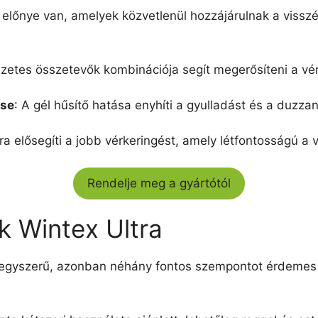
 előnye van, amelyek közvetlenül hozzájárulnak a vissz
zetes összetevők kombinációja segít megerősíteni a véná
ése
: A gél hűsítő hatása enyhíti a gyulladást és a duzza
tra elősegíti a jobb vérkeringést, amely létfontosságú 
Rendelje meg a gyártótól
k Wintex Ultra
l egyszerű, azonban néhány fontos szempontot érdemes 