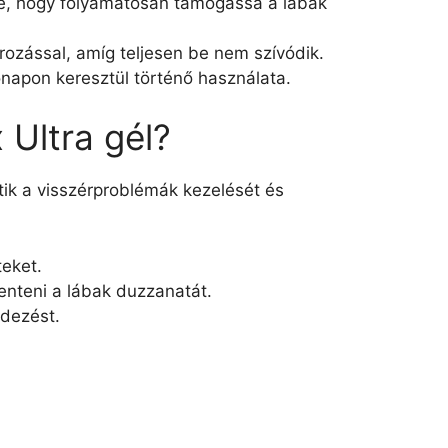
este, hogy folyamatosan támogassa a lábak
írozással, amíg teljesen be nem szívódik.
napon keresztül történő használata.
 Ultra gél?
tik a visszérproblémák kezelését és
teket.
enteni a lábak duzzanatát.
edezést.