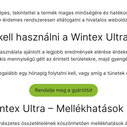
képes, tekintettel a termék magas minőségére és haték
 érdemes rendszeresen ellátogatni a hivatalos weboldalr
ell használni a Wintex Ultr
 használata ajánlott a legjobb eredmények elérése érdek
y kis mennyiségű gélt az érintett területekre, majd gyen
legalább egy hónapig folytatni kell, vagy amíg a tünetek
Rendelje meg a gyártótól
ntex Ultra – Mellékhatások
rmészetes összetételének köszönhetően mellékhatások á