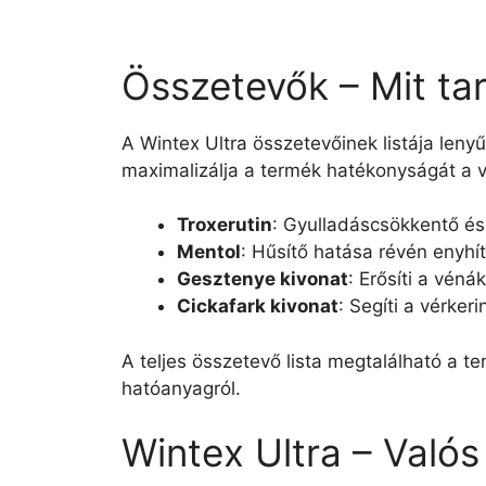
Összetevők – Mit ta
A Wintex Ultra összetevőinek listája le
maximalizálja a termék hatékonyságát a v
Troxerutin
: Gyulladáscsökkentő és 
Mentol
: Hűsítő hatása révén enyhít
Gesztenye kivonat
: Erősíti a vénák
Cickafark kivonat
: Segíti a vérker
A teljes összetevő lista megtalálható a 
hatóanyagról.
Wintex Ultra – Valós