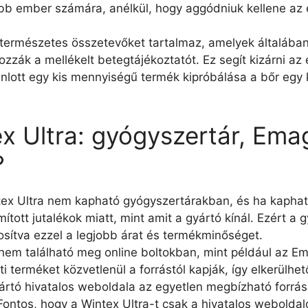
bb ember számára, anélkül, hogy aggódniuk kellene az 
 természetes összetevőket tartalmaz, amelyek általában 
zák a mellékelt betegtájékoztatót. Ez segít kizárni az 
lott egy kis mennyiségű termék kipróbálása a bőr egy k
ex Ultra: gyógyszertár, Ema
?
tex Ultra nem kapható gyógyszertárakban, és ha kaphat
ított jutalékok miatt, mint amit a gyártó kínál. Ezért a 
tosítva ezzel a legjobb árat és termékminőséget.
 nem található meg online boltokban, mint például az E
eti terméket közvetlenül a forrástól kapják, így elkerül
yártó hivatalos weboldala az egyetlen megbízható forrá
 Fontos, hogy a Wintex Ultra-t csak a hivatalos weboldal