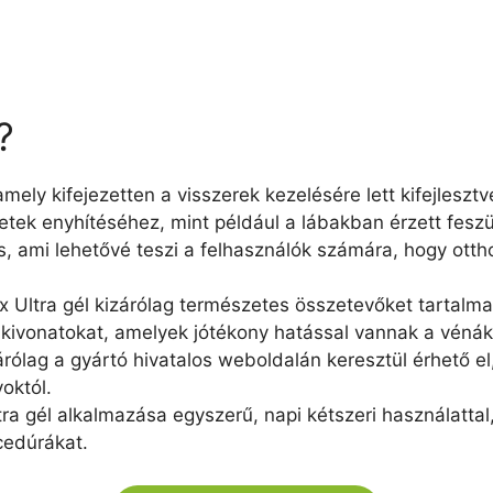
?
mely kifejezetten a visszerek kezelésére lett kifejleszt
etek enyhítéséhez, mint például a lábakban érzett feszü
, ami lehetővé teszi a felhasználók számára, hogy ott
x Ultra gél kizárólag természetes összetevőket tartalmaz
kivonatokat, amelyek jótékony hatással vannak a vénák 
árólag a gyártó hivatalos weboldalán keresztül érhető el
októl.
tra gél alkalmazása egyszerű, napi kétszeri használattal
cedúrákat.