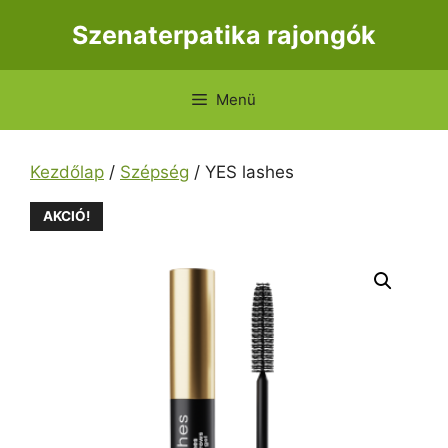
Kilépés
Szenaterpatika rajongók
a
tartalomba
Menü
Kezdőlap
/
Szépség
/ YES lashes
AKCIÓ!