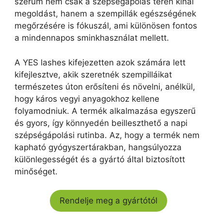
szérum nem csak a szépségápolás terén kínál
megoldást, hanem a szempillák egészségének
megőrzésére is fókuszál, ami különösen fontos
a mindennapos sminkhasználat mellett.
A YES lashes kifejezetten azok számára lett
kifejlesztve, akik szeretnék szempilláikat
természetes úton erősíteni és növelni, anélkül,
hogy káros vegyi anyagokhoz kellene
folyamodniuk. A termék alkalmazása egyszerű
és gyors, így könnyedén beilleszthető a napi
szépségápolási rutinba. Az, hogy a termék nem
kapható gyógyszertárakban, hangsúlyozza
különlegességét és a gyártó által biztosított
minőséget.
Rendelje meg a gyártótól