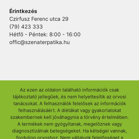
Érintkezés
Czirfusz Ferenc utca 29
(79) 423 333
Hétfő - Péntek: 8:00 - 16:00
offic@szenaterpatika.hu
Az ezen az oldalon található információk csak
tájékoztató jellegűek, és nem helyettesítik az orvosi
tanácsokat. A felhasználók felelősek az információk
felhasználásáért. A diétákat vagy gyakorlatokat
szakembernek kell jóváhagynia a törvény értelmében.
A termékek nem gyógyítanak, megelőznek vagy
diagnosztizálnak betegségeket. Ha kétségei vannak,
forduljon orvoshoz. Nem vállalunk felelősséget a