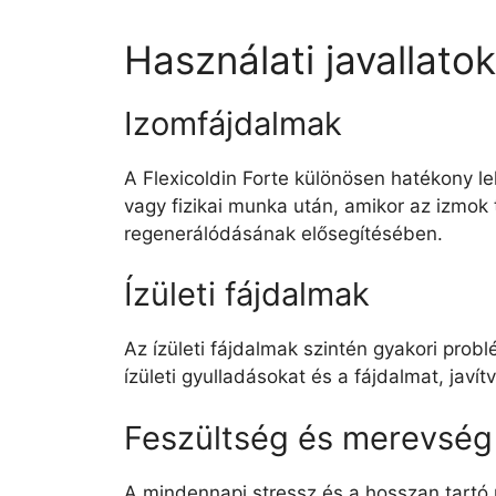
Használati javallatok
Izomfájdalmak
A Flexicoldin Forte különösen hatékony l
vagy fizikai munka után, amikor az izmok
regenerálódásának elősegítésében.
Ízületi fájdalmak
Az ízületi fájdalmak szintén gyakori probl
ízületi gyulladásokat és a fájdalmat, jav
Feszültség és merevség
A mindennapi stressz és a hosszan tartó