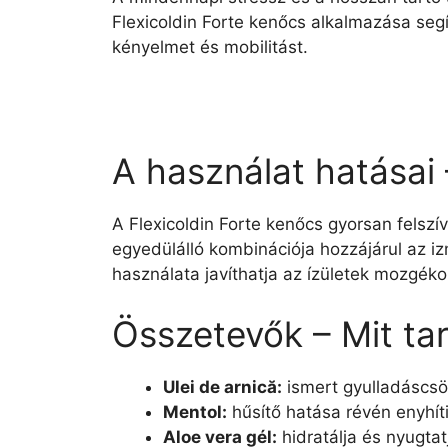
Flexicoldin Forte kenőcs alkalmazása seg
kényelmet és mobilitást.
A használat hatásai
A Flexicoldin Forte kenőcs gyorsan felszí
egyedülálló kombinációja hozzájárul az i
használata javíthatja az ízületek mozgéko
Összetevők – Mit tar
Ulei de arnică:
ismert gyulladáscsök
Mentol:
hűsítő hatása révén enyhíti
Aloe vera gél:
hidratálja és nyugtat