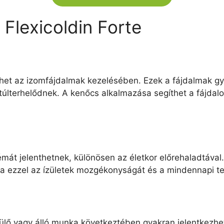
 Flexicoldin Forte
ehet az izomfájdalmak kezelésében. Ezek a fájdalmak g
 túlterhelődnek. A kenőcs alkalmazása segíthet a fájda
émát jelenthetnek, különösen az életkor előrehaladtával.
ítva ezzel az ízületek mozgékonyságát és a mindennapi 
 ülő vagy álló munka következtében gyakran jelentkezhe