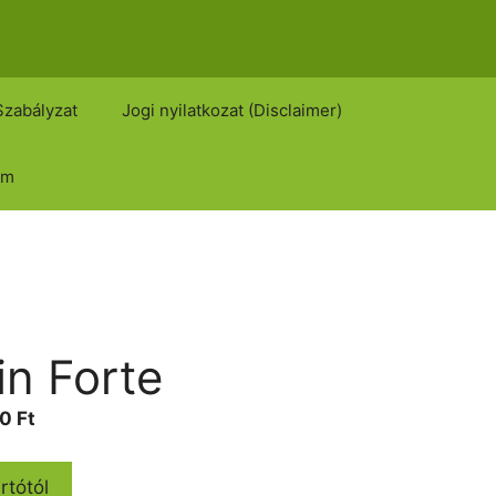
Szabályzat
Jogi nyilatkozat (Disclaimer)
om
in Forte
Current
00
Ft
price
is:
rtótól