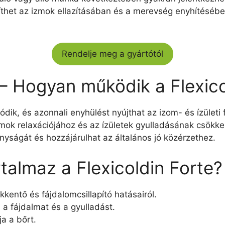
íthet az izmok ellazításában és a merevség enyhítésében
Rendelje meg a gyártótól
 – Hogyan működik a Flexic
vódik, és azonnali enyhülést nyújthat az izom- és ízület
zmok relaxációjához és az ízületek gyulladásának csök
nyságát és hozzájárulhat az általános jó közérzethez.
talmaz a Flexicoldin Forte?
kentő és fájdalomcsillapító hatásairól.
 a fájdalmat és a gyulladást.
ja a bőrt.