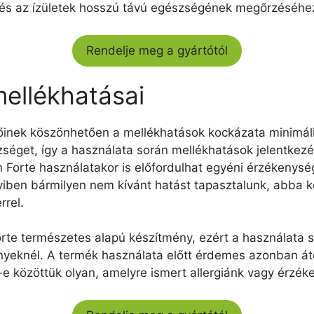
és az ízületek hosszú távú egészségének megőrzéséhez
Rendelje meg a gyártótól
mellékhatásai
őinek köszönhetően a mellékhatások kockázata minimális
zséget, így a használata során mellékhatások jelentkezé
 Forte használatakor is előfordulhat egyéni érzékenység
iben bármilyen nem kívánt hatást tapasztalunk, abba ke
rrel.
orte természetes alapú készítmény, ezért a használata 
nyeknél. A termék használata előtt érdemes azonban át
cs-e közöttük olyan, amelyre ismert allergiánk vagy érzé