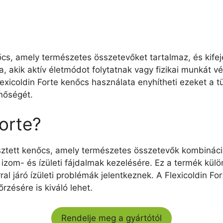
őcs, amely természetes összetevőket tartalmaz, és kifej
ra, akik aktív életmódot folytatnak vagy fizikai munkát 
exicoldin Forte kenőcs használata enyhítheti ezeket a t
nőségét.
Forte?
lesztett kenőcs, amely természetes összetevők kombináci
izom- és ízületi fájdalmak kezelésére. Ez a termék kül
ral járó ízületi problémák jelentkeznek. A Flexicoldin F
zésére is kiváló lehet.
Rendelje meg a gyártótól