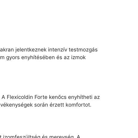
yakran jelentkeznek intenzív testmozgás
lom gyors enyhítésében és az izmok
 A Flexicoldin Forte kenőcs enyhítheti az
tevékenységek során érzett komfortot.
t izomfeszültség és merevség. A