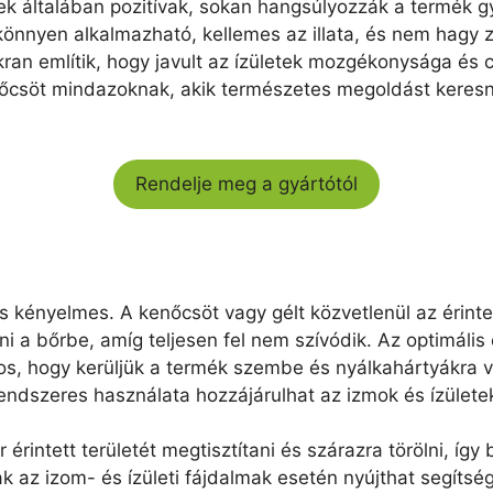
ek általában pozitívak, sokan hangsúlyozzák a termék g
könnyen alkalmazható, kellemes az illata, és nem hagy z
ran említik, hogy javult az ízületek mozgékonysága és
enőcsöt mindazoknak, akik természetes megoldást keresn
Rendelje meg a gyártótól
 kényelmes. A kenőcsöt vagy gélt közvetlenül az érintett
ni a bőrbe, amíg teljesen fel nem szívódik. Az optimá
os, hogy kerüljük a termék szembe és nyálkahártyákra v
rendszeres használata hozzájárulhat az izmok és ízület
rintett területét megtisztítani és szárazra törölni, így
sak az izom- és ízületi fájdalmak esetén nyújthat segít