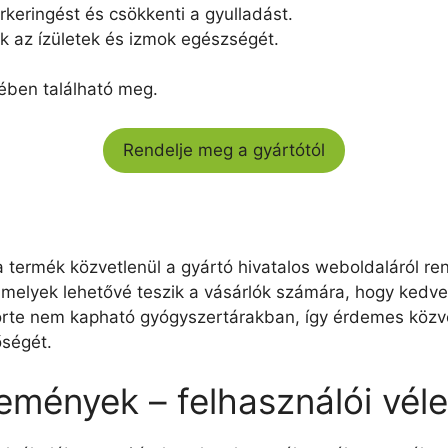
érkeringést és csökkenti a gyulladást.
 az ízületek és izmok egészségét.
tében található meg.
Rendelje meg a gyártótól
 a termék közvetlenül a gyártó hivatalos weboldaláról r
melyek lehetővé teszik a vásárlók számára, hogy kedv
orte nem kapható gyógyszertárakban, így érdemes közvet
őségét.
lemények – felhasználói vé