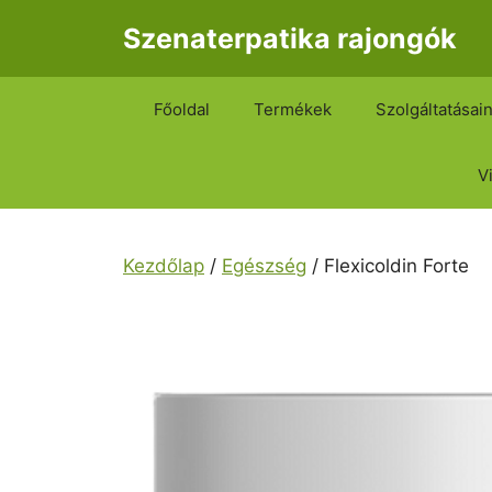
Kilépés
Szenaterpatika rajongók
a
tartalomba
Főoldal
Termékek
Szolgáltatásai
V
Kezdőlap
/
Egészség
/ Flexicoldin Forte