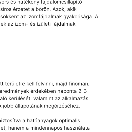
yors és hatékony fájdalomcsillapító
síros érzetet a bőrön. Azok, akik
 csökkent az izomfájdalmak gyakorisága. A
ek az izom- és ízületi fájdalmak
 területre kell felvinni, majd finoman,
lis eredmények érdekében naponta 2-3
aló kerülését, valamint az alkalmazás
ek jobb állapotának megőrzéséhez.
 biztosítva a hatóanyagok optimális
séget, hanem a mindennapos használata