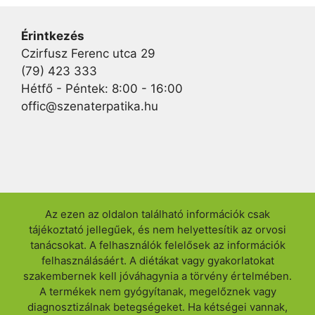
Érintkezés
Czirfusz Ferenc utca 29
(79) 423 333
Hétfő - Péntek: 8:00 - 16:00
offic@szenaterpatika.hu
Az ezen az oldalon található információk csak
tájékoztató jellegűek, és nem helyettesítik az orvosi
tanácsokat. A felhasználók felelősek az információk
felhasználásáért. A diétákat vagy gyakorlatokat
szakembernek kell jóváhagynia a törvény értelmében.
A termékek nem gyógyítanak, megelőznek vagy
diagnosztizálnak betegségeket. Ha kétségei vannak,