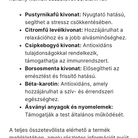
Pustyrnikafű kivonat:
Nyugtató hatású,
segíthet a stressz csökkentésében.
Citromfű levélkivonat:
Hozzájárulhat a
relaxációhoz és a jobb alvásminőséghez.
Csipkebogyó kivonat:
Antioxidáns
tulajdonságokkal rendelkezik,
támogathatja az immunrendszert.
Borsosmenta kivonat:
Elősegítheti az
emésztést és frissítő hatású.
Béta-karotin:
Antioxidáns, amely
hozzájárulhat a szív- és érrendszeri
egészséghez.
Ásványi anyagok és nyomelemek:
Támogatják a test általános működését.
A teljes összetevőlista elérhető a termék
mellékletében, amely részletes információt nyújt