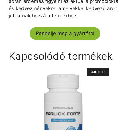
során érdemes figyelni az aktuális promóciókra
és kedvezményekre, amelyekkel kedvező áron
juthatnak hozzá a termékhez.
Rendelje meg a gyártótól
Kapcsolódó termékek
AKCIÓ!