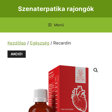
Kilépés
Szenaterpatika rajongók
a
tartalomba
Menü
Kezdőlap
/
Egészség
/ Recardin
AKCIÓ!