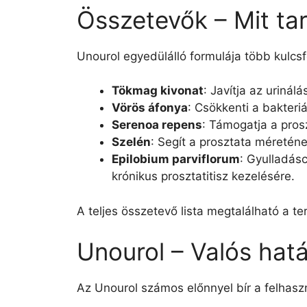
Összetevők – Mit ta
Unourol egyedülálló formulája több kulcsf
Tökmag kivonat
: Javítja az urinál
Vörös áfonya
: Csökkenti a bakteriá
Serenoa repens
: Támogatja a pros
Szelén
: Segít a prosztata méreténe
Epilobium parviflorum
: Gyulladás
krónikus prosztatitisz kezelésére.
A teljes összetevő lista megtalálható a t
Unourol – Valós hat
Az Unourol számos előnnyel bír a felhas