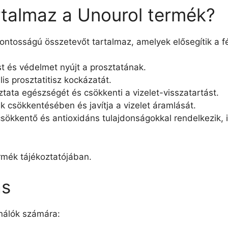
rtalmaz a Unourol termék?
ontosságú összetevőt tartalmaz, amelyek elősegítik a f
ást és védelmet nyújt a prosztatának.
lis prosztatitisz kockázatát.
ztata egészségét és csökkenti a vizelet-visszatartást.
k csökkentésében és javítja a vizelet áramlását.
csökkentő és antioxidáns tulajdonságokkal rendelkezik,
ermék tájékoztatójában.
ás
ználók számára: