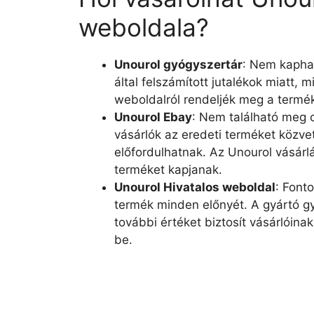
weboldala?
Unourol gyógyszertár
: Nem kapha
által felszámított jutalékok miatt, m
weboldalról rendeljék meg a termék
Unourol Ebay
: Nem található meg o
vásárlók az eredeti terméket közvet
előfordulhatnak. Az Unourol vásárlá
terméket kapjanak.
Unourol Hivatalos weboldal
: Font
termék minden előnyét. A gyártó gy
további értéket biztosít vásárlóina
be.