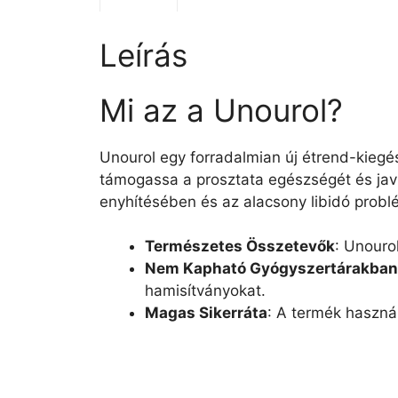
Leírás
Mi az a Unourol?
Unourol egy forradalmian új étrend-kiegész
támogassa a prosztata egészségét és javít
enyhítésében és az alacsony libidó prob
Természetes Összetevők
: Unouro
Nem Kapható Gyógyszertárakban
hamisítványokat.
Magas Sikerráta
: A termék használ