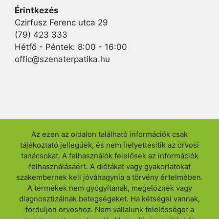
Érintkezés
Czirfusz Ferenc utca 29
(79) 423 333
Hétfő - Péntek: 8:00 - 16:00
offic@szenaterpatika.hu
Az ezen az oldalon található információk csak
tájékoztató jellegűek, és nem helyettesítik az orvosi
tanácsokat. A felhasználók felelősek az információk
felhasználásáért. A diétákat vagy gyakorlatokat
szakembernek kell jóváhagynia a törvény értelmében.
A termékek nem gyógyítanak, megelőznek vagy
diagnosztizálnak betegségeket. Ha kétségei vannak,
forduljon orvoshoz. Nem vállalunk felelősséget a