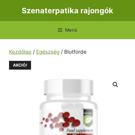
Kilépés
Szenaterpatika rajongók
a
tartalomba
Menü
Kezdőlap
/
Egészség
/ Blutforde
AKCIÓ!